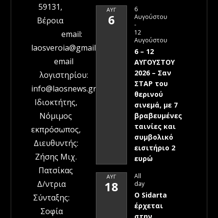
59131,
6
ΑΥΓ
6
Αυγούστου
Βέροια
-
12
email:
Αυγούστου
laosveroia@gmail.com
6 – 12
email
ΑΥΓΟΥΣΤΟΥ
2026 – Σαν
λογιστηρίου:
ΣΤΑΡ του
info@laosnews.gr
θερινού
Ιδιοκτήτης,
σινεμά, με 7
Νόμιμος
βραβευμένες
ταινίες και
εκπρόσωπος,
συμβολικό
Διευθυντής:
εισιτήριο 2
Ζήσης Μιχ.
ευρώ
Πατσίκας
All
ΑΥΓ
Δ/ντρια
18
day
Ο Sidarta
Σύνταξης:
έρχεται
Σοφία
στην