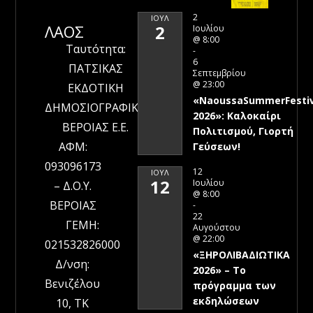
2
ΙΟΎΛ
ΛΑΟΣ
2
Ιουλίου
@ 8:00
Ταυτότητα:
-
6
ΠΑΤΣΙΚΑΣ
Σεπτεμβρίου
@ 23:00
ΕΚΔΟΤΙΚΗ
«NaoussaSummerFestiv
ΔΗΜΟΣΙΟΓΡΑΦΙΚΗ
2026»: Καλοκαίρι
ΒΕΡΟΙΑΣ Ε.Ε.
Πολιτισμού, Γιορτή
ΑΦΜ:
Γεύσεων!
093096173
12
ΙΟΎΛ
12
Ιουλίου
– Δ.Ο.Υ.
@ 8:00
ΒΕΡΟΙΑΣ
-
22
ΓΕΜΗ:
Αυγούστου
@ 22:00
021532826000
«ΞΗΡΟΛΙΒΑΔΙΩΤΙΚΑ
Δ/νση:
2026» – To
Βενιζέλου
πρόγραμμα των
εκδηλώσεων
10, ΤΚ