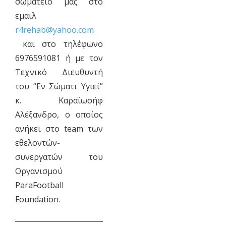
σωματείο μας στο
εμαιλ
r4rehab@yahoo.com
και στο τηλέφωνο
6976591081 ή με τον
Τεχνικό Διευθυντή
του “Εν Σώματι Υγιεί”
κ. Καραϊωσήφ
Αλέξανδρο, ο οποίος
ανήκει στο team των
εθελοντών-
συνεργατών τoυ
Οργανισμού
ParaFootball
Foundation.