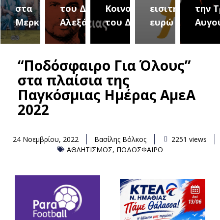
αμμα
στα
του Δήμου
Κοινοτήτων
εισιτήριο 2
την Τ
λών
Μερκούρεια
Αλεξάνδρειας
του Δήμου
ευρώ
Αυγο
“Ποδόσφαιρο Για Όλους”
στα πλαίσια της
Παγκόσμιας Ημέρας ΑμεΑ
2022
24 Νοεμβρίου, 2022
Βασίλης Βόλκος
2251 views
ΑΘΛΗΤΙΣΜΟΣ
,
ΠΟΔΟΣΦΑΙΡΟ