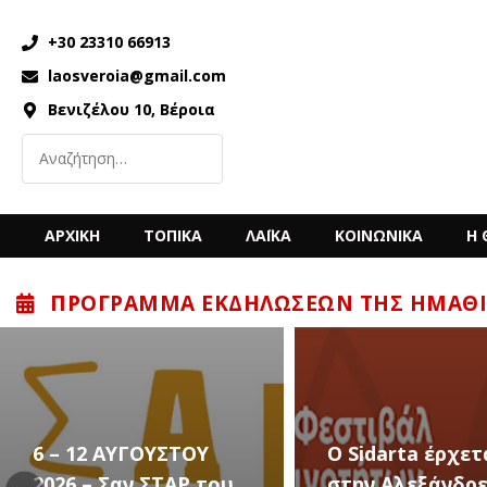
+30 23310 66913
laosveroia@gmail.com
Βενιζέλου 10, Βέροια
ΑΡΧΙΚΗ
ΤΟΠΙΚΑ
ΛΑΪΚΑ
ΚΟΙΝΩΝΙΚΑ
Η 
ΠΡΌΓΡΑΜΜΑ ΕΚΔΗΛΏΣΕΩΝ ΤΗΣ ΗΜΑΘΊ
Ο Sidarta έρχεται
στην Αλεξάνδρεια
Καλλιτεχνικές