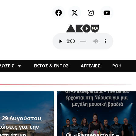
ΛΩΣΕΙΣ
ΕΚΤΟΣ & ΕΝΤΟΣ
ΑΓΓΕΛΙΕΣ
ΡΟΗ
1ο Μουσικό
assepartout –
Φεστιβάλ