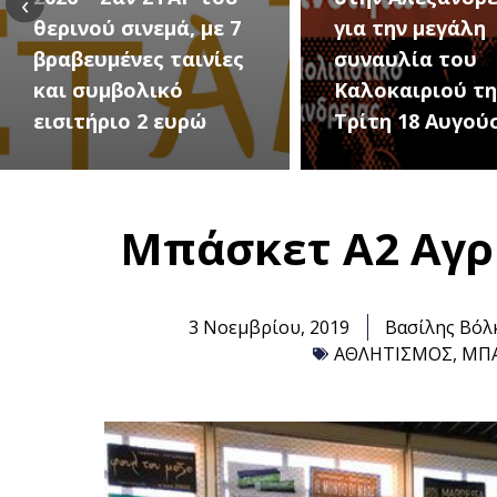
‹
για την μεγάλη
Εκδηλώσεις Νέ
συναυλία του
Προδρόμου Ημα
Καλοκαιριού την
(Μεταμόρφωση
Τρίτη 18 Αυγούστου
Σωτήρος)
Μπάσκετ Α2 Αγρί
3 Νοεμβρίου, 2019
Βασίλης Βόλ
ΑΘΛΗΤΙΣΜΟΣ
,
ΜΠ