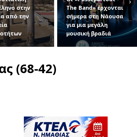
›
and» έρχονται
Κοινοτήτων Δήμου
ρα στη Νάουσα
Αλεξάνδρειας (18
ια μεγάλη
Αυγούστου – 10
κή βραδιά
Σεπτεμβρίου)
ς (68-42)