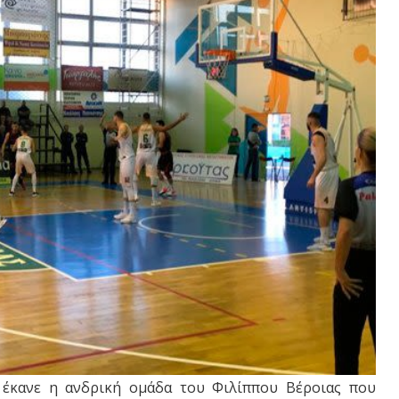
 έκανε η ανδρική ομάδα του Φιλίππου Βέροιας που