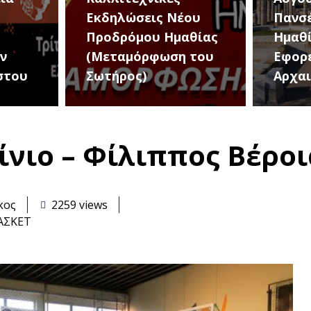
ου
Πανσέληνο στην
The B
θίας
Ημαθία από την
σήμε
 του
Εφορεία
για μ
Αρχαιοτήτων
μουσι
νιο – Φίλιππος Βέροια
κος
2259 views
ΑΣΚΕΤ