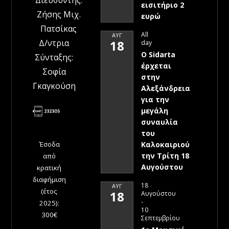
εισιτήριο 2
Ζήσης Μιχ.
ευρώ
Πατσίκας
All
ΑΥΓ
Δ/ντρια
18
day
Ο Sidarta
Σύνταξης:
έρχεται
Σοφία
στην
Γκαγκούση
Αλεξάνδρεια
για την
μεγάλη
συναυλία
του
Έσοδα
Καλοκαιριού
την Τρίτη 18
από
Αυγούστου
κρατική
διαφήμιση
18
ΑΥΓ
(έτος
18
Αυγούστου
-
2025):
10
300€
Σεπτεμβρίου