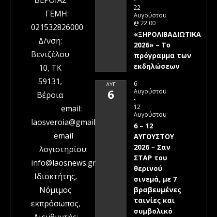
22
ΓΕΜΗ:
Αυγούστου
@ 22:00
021532826000
«ΞΗΡΟΛΙΒΑΔΙΩΤΙΚΑ
Δ/νση:
2026» – To
Βενιζέλου
πρόγραμμα των
εκδηλώσεων
10, ΤΚ
59131,
6
ΑΥΓ
6
Αυγούστου
Βέροια
-
12
email:
Αυγούστου
laosveroia@gmail.com
6 – 12
email
ΑΥΓΟΥΣΤΟΥ
2026 – Σαν
λογιστηρίου:
ΣΤΑΡ του
info@laosnews.gr
θερινού
Ιδιοκτήτης,
σινεμά, με 7
Νόμιμος
βραβευμένες
ταινίες και
εκπρόσωπος,
συμβολικό
Διευθυντής: