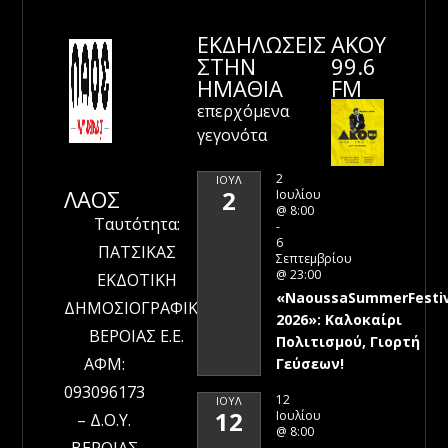
ΕΚΔΗΛΩΣΕΙΣ
ΑΚΟΥ
ΣΤΗΝ
99.6
ΗΜΑΘΊΑ
FM
επερχόμενα
γεγονότα
2
ΙΟΎΛ
ΛΑΟΣ
2
Ιουλίου
@ 8:00
Ταυτότητα:
-
6
ΠΑΤΣΙΚΑΣ
Σεπτεμβρίου
@ 23:00
ΕΚΔΟΤΙΚΗ
«NaoussaSummerFestiv
ΔΗΜΟΣΙΟΓΡΑΦΙΚΗ
2026»: Καλοκαίρι
ΒΕΡΟΙΑΣ Ε.Ε.
Πολιτισμού, Γιορτή
ΑΦΜ:
Γεύσεων!
093096173
12
ΙΟΎΛ
12
Ιουλίου
– Δ.Ο.Υ.
@ 8:00
ΒΕΡΟΙΑΣ
-