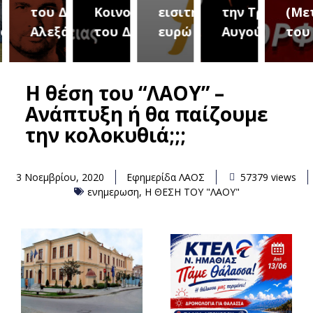
του Δήμου
Κοινοτήτων
εισιτήριο 2
την Τρίτη 18
(Μετ
ύρεια
Αλεξάνδρειας
του Δήμου
ευρώ
Αυγούστου
του 
Η θέση του “ΛΑΟΥ” –
Ανάπτυξη ή θα παίζουμε
την κολοκυθιά;;;
3 Νοεμβρίου, 2020
Εφημερίδα ΛΑΟΣ
57379 views
ενημερωση
,
Η ΘΕΣΗ ΤΟΥ "ΛΑΟΥ"