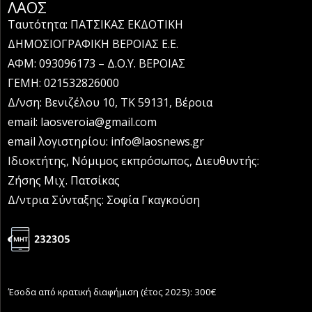
ΛΑΟΣ
Ταυτότητα: ΠΑΤΣΙΚΑΣ ΕΚΔΟΤΙΚΗ
ΔΗΜΟΣΙΟΓΡΑΦΙΚΗ ΒΕΡΟΙΑΣ Ε.Ε.
ΑΦΜ: 093096173 – Δ.Ο.Υ. ΒΕΡΟΙΑΣ
ΓΕΜΗ: 021532826000
Δ/νση: Βενιζέλου 10, ΤΚ 59131, Βέροια
email: laosveroia@gmail.com
email λογιστηρίου: info@laosnews.gr
Ιδιοκτήτης, Νόμιμος εκπρόσωπος, Διευθυντής:
Ζήσης Μιχ. Πατσίκας
Δ/ντρια Σύνταξης: Σοφία Γκαγκούση
Έσοδα από κρατική διαφήμιση (έτος 2025): 300€