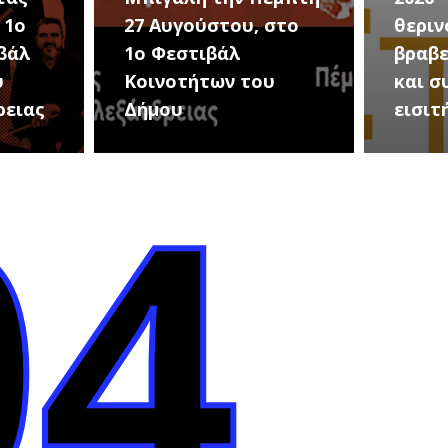
 1ο
27 Αυγούστου, στο
θεριν
βάλ
1ο Φεστιβάλ
βραβε
υ
Κοινοτήτων του
και σ
ρειας
Δήμου
εισιτ
04