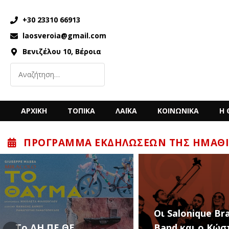
+30 23310 66913
laosveroia@gmail.com
Βενιζέλου 10, Βέροια
ΑΡΧΙΚΗ
ΤΟΠΙΚΑ
ΛΑΪΚΑ
ΚΟΙΝΩΝΙΚΑ
Η 
ΠΡΌΓΡΑΜΜΑ ΕΚΔΗΛΏΣΕΩΝ ΤΗΣ ΗΜΑΘΊ
Οι Salonique Br
To ΔΗ.ΠΕ.ΘΕ.
Band και ο Κώσ