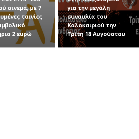
›
ού σινεμά, με 7
για την μεγάλη
υμένες ταινίες
συναυλία του
υμβολικό
Καλοκαιριού την
ήριο 2 ευρώ
Τρίτη 18 Αυγούστου