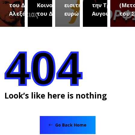
κή
του Δήμου
Κοινοτήτων
εισιτήριο 2
την Τρίτη 18
(Μετ
ά
Αλεξάνδρειας
του Δήμου
ευρώ
Αυγούστου
του 
404
Look’s like here is nothing
Go Back Home