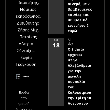
Ιδιοκτήτης,
σινεμά, με 7
Νόμιμος
βραβευμένες
ταινίες και
εκπρόσωπος,
συμβολικό
Διευθυντής:
εισιτήριο 2
Ζήσης Μιχ.
ευρώ
Πατσίκας
All
ΑΥΓ
Δ/ντρια
18
day
Ο Sidarta
Σύνταξης:
έρχεται
Σοφία
στην
Γκαγκούση
Αλεξάνδρεια
για την
μεγάλη
συναυλία
του
Έσοδα
Καλοκαιριού
την Τρίτη 18
από
Αυγούστου
κρατική
διαφήμιση