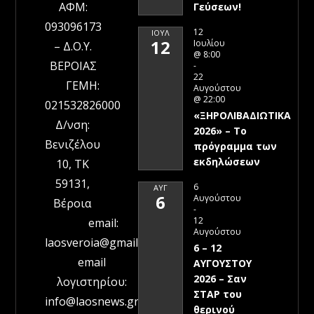
ΑΦΜ:
Γεύσεων!
093096173
12
ΙΟΎΛ
12
Ιουλίου
– Δ.Ο.Υ.
@ 8:00
ΒΕΡΟΙΑΣ
-
22
ΓΕΜΗ:
Αυγούστου
@ 22:00
021532826000
«ΞΗΡΟΛΙΒΑΔΙΩΤΙΚΑ
Δ/νση:
2026» – To
Βενιζέλου
πρόγραμμα των
εκδηλώσεων
10, ΤΚ
59131,
6
ΑΥΓ
6
Αυγούστου
Βέροια
-
12
email:
Αυγούστου
laosveroia@gmail.com
6 – 12
email
ΑΥΓΟΥΣΤΟΥ
2026 – Σαν
λογιστηρίου:
ΣΤΑΡ του
info@laosnews.gr
θερινού