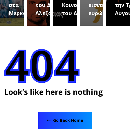
ία
στα
του Δήμου
Κοινοτήτων
εισιτήριο 2
την Τ
οτήτων
Μερκούρεια
Αλεξάνδρειας
του Δήμου
ευρώ
Αυγο
404
Look’s like here is nothing
Go Back Home