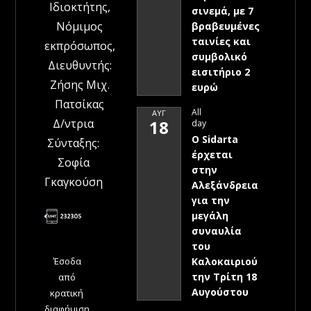
Ιδιοκτήτης,
σινεμά, με 7
Νόμιμος
βραβευμένες
ταινίες και
εκπρόσωπος,
συμβολικό
Διευθυντής:
εισιτήριο 2
Ζήσης Μιχ.
ευρώ
Πατσίκας
All
ΑΥΓ
Δ/ντρια
18
day
Ο Sidarta
Σύνταξης:
έρχεται
Σοφία
στην
Γκαγκούση
Αλεξάνδρεια
για την
μεγάλη
συναυλία
του
Έσοδα
Καλοκαιριού
την Τρίτη 18
από
Αυγούστου
κρατική
διαφήμιση