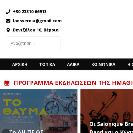
+30 23310 66913
laosveroia@gmail.com
Βενιζέλου 10, Βέροια
ΑΡΧΙΚΗ
ΤΟΠΙΚΑ
ΛΑΪΚΑ
ΚΟΙΝΩΝΙΚΑ
Η 
ΠΡΌΓΡΑΜΜΑ ΕΚΔΗΛΏΣΕΩΝ ΤΗΣ ΗΜΑΘΊ
Οι Salonique Br
To ΔΗ.ΠΕ.ΘΕ.
Band και ο Κώσ