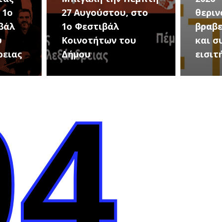
 1ο
27 Αυγούστου, στο
θεριν
βάλ
1ο Φεστιβάλ
βραβε
υ
Κοινοτήτων του
και σ
ρειας
Δήμου
εισιτ
04