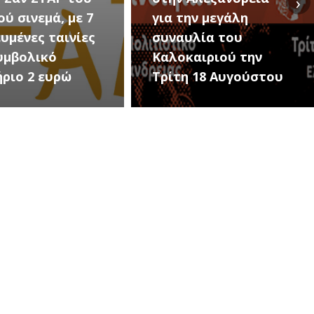
›
ού σινεμά, με 7
για την μεγάλη
υμένες ταινίες
συναυλία του
υμβολικό
Καλοκαιριού την
ήριο 2 ευρώ
Τρίτη 18 Αυγούστου