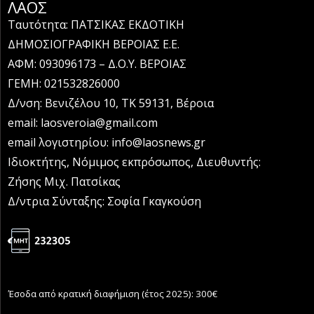
ΛΑΟΣ
Ταυτότητα: ΠΑΤΣΙΚΑΣ ΕΚΔΟΤΙΚΗ
ΔΗΜΟΣΙΟΓΡΑΦΙΚΗ ΒΕΡΟΙΑΣ Ε.Ε.
ΑΦΜ: 093096173 – Δ.Ο.Υ. ΒΕΡΟΙΑΣ
ΓΕΜΗ: 021532826000
Δ/νση: Βενιζέλου 10, ΤΚ 59131, Βέροια
email: laosveroia@gmail.com
email λογιστηρίου: info@laosnews.gr
Ιδιοκτήτης, Νόμιμος εκπρόσωπος, Διευθυντής:
Ζήσης Μιχ. Πατσίκας
Δ/ντρια Σύνταξης: Σοφία Γκαγκούση
Έσοδα από κρατική διαφήμιση (έτος 2025): 300€