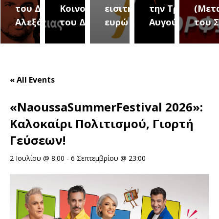
του Δήμου
Κοινοτήτων
εισιτήριο 2
την Τρίτη 18
(Μετ
ύρεια
Αλεξάνδρειας
του Δήμου
ευρώ
Αυγούστου
του 
« All Events
«NaoussaSummerFestival 2026»:
Καλοκαίρι Πολιτισμού, Γιορτή
Γεύσεων!
2 Ιουλίου @ 8:00
-
6 Σεπτεμβρίου @ 23:00