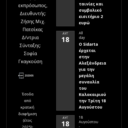
ταινίες και
εκπρόσωπος,
συμβολικό
Διευθυντής:
εισιτήριο 2
Ζήσης Μιχ.
ευρώ
Πατσίκας
All
ΑΥΓ
Δ/ντρια
18
day
Ο Sidarta
Σύνταξης:
έρχεται
Σοφία
στην
Γκαγκούση
Αλεξάνδρεια
για την
μεγάλη
συναυλία
του
Έσοδα
Καλοκαιριού
την Τρίτη 18
από
Αυγούστου
κρατική
διαφήμιση
18
ΑΥΓ
(έτος
18
Αυγούστου
-
2025):