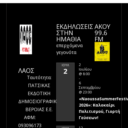
ΕΚΔΗΛΩΣΕΙΣ
ΑΚΟΥ
ΣΤΗΝ
99.6
ΗΜΑΘΊΑ
FM
επερχόμενα
γεγονότα
2
ΙΟΎΛ
ΛΑΟΣ
2
Ιουλίου
@ 8:00
Ταυτότητα:
-
6
ΠΑΤΣΙΚΑΣ
Σεπτεμβρίου
@ 23:00
ΕΚΔΟΤΙΚΗ
«NaoussaSummerFestiv
ΔΗΜΟΣΙΟΓΡΑΦΙΚΗ
2026»: Καλοκαίρι
ΒΕΡΟΙΑΣ Ε.Ε.
Πολιτισμού, Γιορτή
ΑΦΜ:
Γεύσεων!
093096173
12