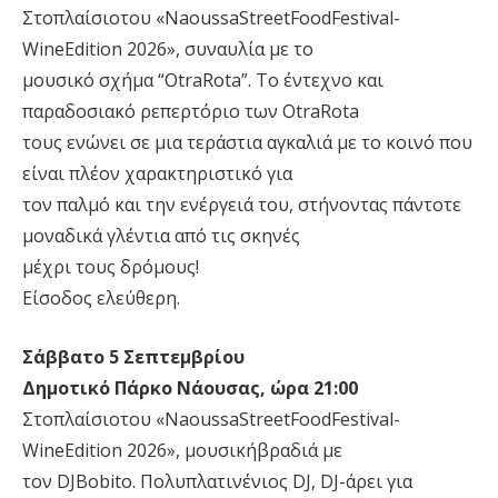
Στοπλαίσιοτου «NaoussaStreetFoodFestival-
WineEdition 2026», συναυλία με το
μουσικό σχήμα “OtraRota”. Το έντεχνο και
παραδοσιακό ρεπερτόριο των OtraRota
τους ενώνει σε μια τεράστια αγκαλιά με το κοινό που
είναι πλέον χαρακτηριστικό για
τον παλμό και την ενέργειά του, στήνοντας πάντοτε
μοναδικά γλέντια από τις σκηνές
μέχρι τους δρόμους!
Είσοδος ελεύθερη.
Σάββατο 5 Σεπτεμβρίου
Δημοτικό Πάρκο Νάουσας, ώρα 21:00
Στοπλαίσιοτου «NaoussaStreetFoodFestival-
WineEdition 2026», μουσικήβραδιά με
τον DJBobito. Πολυπλατινένιος DJ, DJ-άρει για