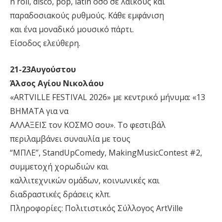
n roll, disco, pop, latin όσο σε λαϊκούς και
παραδοσιακούς ρυθμούς. Κάθε εμφάνιση
και ένα μοναδικό μουσικό πάρτι.
Είσοδος ελεύθερη.
21-23Αυγούστου
Άλσος Αγίου Νικολάου
«ARTVILLE FESTIVAL 2026» με κεντρικό μήνυμα: «13
ΒΗΜΑΤΑ για να
ΑΛΛΑΞΕΙΣ τον ΚΟΣΜΟ σου». Το φεστιβάλ
περιλαμβάνει συναυλία με τους
“ΜΠΛΕ”, StandUpComedy, MakingMusicContest #2,
συμμετοχή χορωδιών και
καλλιτεχνικών ομάδων, κοινωνικές και
διαδραστικές δράσεις κλπ.
Πληροφορίες: Πολιτιστικός Σύλλογος ArtVille