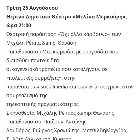
Τρίτη 25 Αυγούστου
Θερινό Δημοτικό Θέατρο «Μελίνα Μερκούρη»,
ώρα 21:00
Θεατρική παράσταση «Όχι άλλο κάρβουνο» των
Μιχάλη Ρέππα &amp; Θανάση
Παπαθανασίου.Μια κωμωδία με τραγούδια που
διεισδύει παντού: Στα
οικογενειακά τραπέζια που καταλήγουν σε
«πολεμικές συρράξεις», στην
παράνοια των socialmedia και των viral στιγμών, στον
σουρεαλισμό της
τηλεοπτικής πραγματικότητας.
Σκηνοθεσία: Μιχάλης Ρέππας &amp; Θανάσης
Παπαθανασίου. Παίζουν: Αντώνης
Λουδάρος, Γιώργος Χρανιώτης, ΜατθίλδηΜαγγίρα,
Σύλβια Δελικούρα, Κώστας