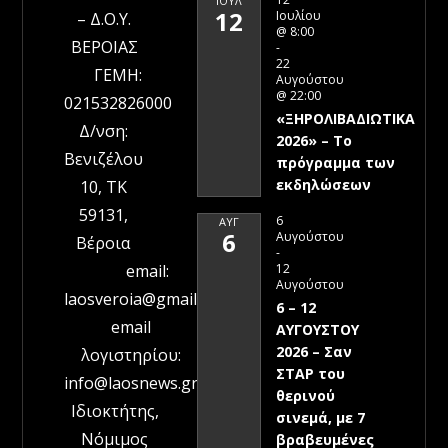
ΙΟΎΛ
12
Ιουλίου
– Δ.Ο.Υ.
@ 8:00
ΒΕΡΟΙΑΣ
-
22
ΓΕΜΗ:
Αυγούστου
@ 22:00
021532826000
«ΞΗΡΟΛΙΒΑΔΙΩΤΙΚΑ
Δ/νση:
2026» – To
Βενιζέλου
πρόγραμμα των
εκδηλώσεων
10, ΤΚ
59131,
6
ΑΥΓ
6
Αυγούστου
Βέροια
-
12
email:
Αυγούστου
laosveroia@gmail.com
6 – 12
email
ΑΥΓΟΥΣΤΟΥ
2026 – Σαν
λογιστηρίου:
ΣΤΑΡ του
info@laosnews.gr
θερινού
Ιδιοκτήτης,
σινεμά, με 7
Νόμιμος
βραβευμένες