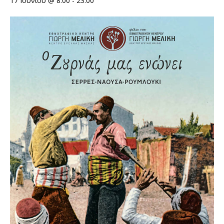
17 Ιουνίου @ 8:00
-
23:00