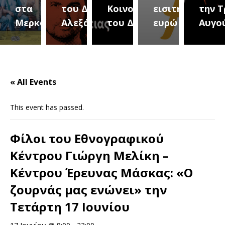
του Δήμου
Κοινοτήτων
εισιτήριο 2
την Τρίτη 18
(Με
ούρεια
Αλεξάνδρειας
του Δήμου
ευρώ
Αυγούστου
του 
« All Events
This event has passed.
Φίλοι του Εθνογραφικού
Κέντρου Γιώργη Μελίκη –
Κέντρου Έρευνας Μάσκας: «Ο
ζουρνάς μας ενώνει» την
Τετάρτη 17 Ιουνίου