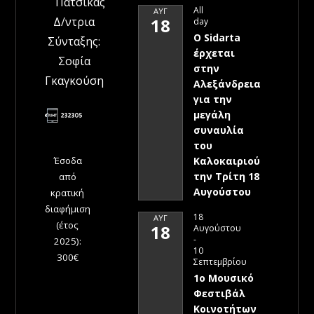
Πατσίκας
All
ΑΥΓ
Δ/ντρια
18
day
Ο Sidarta
Σύνταξης:
έρχεται
Σοφία
στην
Γκαγκούση
Αλεξάνδρεια
για την
μεγάλη
συναυλία
του
Έσοδα
Καλοκαιριού
την Τρίτη 18
από
Αυγούστου
κρατική
διαφήμιση
18
ΑΥΓ
(έτος
18
Αυγούστου
-
2025):
10
300€
Σεπτεμβρίου
1ο Μουσικό
Φεστιβάλ
Κοινοτήτων