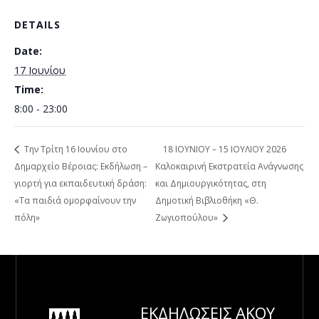
DETAILS
Date:
17 Ιουνίου
Time:
8:00 - 23:00
Την Τρίτη 16 Ιουνίου στο
18 ΙΟΥΝΙΟΥ – 15 ΙΟΥΛΙΟΥ 2026
Δημαρχείο Βέροιας: Εκδήλωση –
Καλοκαιρινή Εκστρατεία Ανάγνωσης
γιορτή για εκπαιδευτική δράση:
και Δημιουργικότητας, στη
«Τα παιδιά ομορφαίνουν την
Δημοτική Βιβλιοθήκη «Θ.
πόλη»
Ζωγιοπούλου»
ΕΚΔΗΛΩΣΕΙΣ
ΑΚΟΥ