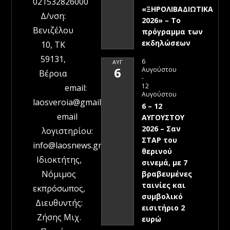
021532826000
«ΞΗΡΟΛΙΒΑΔΙΩΤΙΚΑ
Δ/νση:
2026» – To
Βενιζέλου
πρόγραμμα των
εκδηλώσεων
10, ΤΚ
59131,
6
ΑΥΓ
6
Αυγούστου
Βέροια
-
12
email:
Αυγούστου
laosveroia@gmail.com
6 – 12
email
ΑΥΓΟΥΣΤΟΥ
2026 – Σαν
λογιστηρίου:
ΣΤΑΡ του
info@laosnews.gr
θερινού
Ιδιοκτήτης,
σινεμά, με 7
Νόμιμος
βραβευμένες
ταινίες και
εκπρόσωπος,
συμβολικό
Διευθυντής:
εισιτήριο 2
Ζήσης Μιχ.
ευρώ