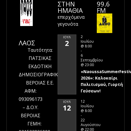
ΣΤΗΝ
99.6
ΗΜΑΘΊΑ
FM
επερχόμενα
γεγονότα
2
ΙΟΎΛ
ΛΑΟΣ
2
Ιουλίου
@ 8:00
Ταυτότητα:
-
6
ΠΑΤΣΙΚΑΣ
Σεπτεμβρίου
@ 23:00
ΕΚΔΟΤΙΚΗ
«NaoussaSummerFestiv
ΔΗΜΟΣΙΟΓΡΑΦΙΚΗ
2026»: Καλοκαίρι
ΒΕΡΟΙΑΣ Ε.Ε.
Πολιτισμού, Γιορτή
ΑΦΜ:
Γεύσεων!
093096173
12
ΙΟΎΛ
12
Ιουλίου
– Δ.Ο.Υ.
@ 8:00
ΒΕΡΟΙΑΣ
-
22
ΓΕΜΗ:
Αυγούστου
@ 22:00