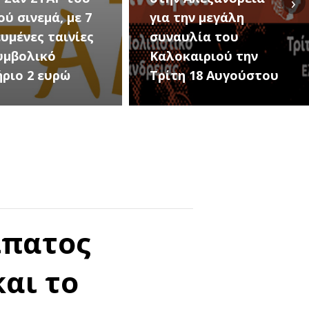
›
ού σινεμά, με 7
για την μεγάλη
υμένες ταινίες
συναυλία του
υμβολικό
Καλοκαιριού την
ήριο 2 ευρώ
Τρίτη 18 Αυγούστου
ίπατος
αι το