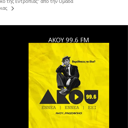
κό της Εντροπίας” από την Ομάδα
οιας
ΑΚΟΥ 99.6 FM