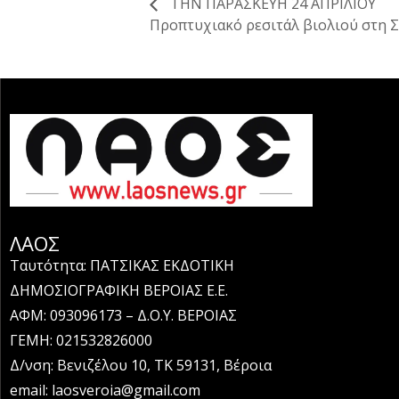
ΤΗΝ ΠΑΡΑΣΚΕΥΗ 24 ΑΠΡΙΛΙΟΥ
Προπτυχιακό ρεσιτάλ βιολιού στη 
ΛΑΟΣ
Ταυτότητα: ΠΑΤΣΙΚΑΣ ΕΚΔΟΤΙΚΗ
ΔΗΜΟΣΙΟΓΡΑΦΙΚΗ ΒΕΡΟΙΑΣ Ε.Ε.
ΑΦΜ: 093096173 – Δ.Ο.Υ. ΒΕΡΟΙΑΣ
ΓΕΜΗ: 021532826000
Δ/νση: Βενιζέλου 10, ΤΚ 59131, Βέροια
email: laosveroia@gmail.com