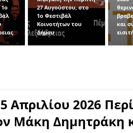
 1ο
27 Αυγούστου, στο
θεριν
βάλ
1ο Φεστιβάλ
βραβε
υ
Κοινοτήτων του
και σ
ρειας
Δήμου
εισιτ
5 Απριλίου 2026 Περ
τον Μάκη Δημητράκη κ