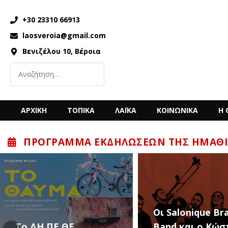
+30 23310 66913
laosveroia@gmail.com
Βενιζέλου 10, Βέροια
ΑΡΧΙΚΗ
ΤΟΠΙΚΑ
ΛΑΪΚΑ
ΚΟΙΝΩΝΙΚΑ
Η 
ΠΡΌΓΡΑΜΜΑ ΕΚΔΗΛΏΣΕΩΝ ΤΗΣ ΗΜΑΘΊ
Οι Salonique Br
To ΔΗ.ΠΕ.ΘΕ.
Band και ο Κώσ