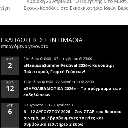
Κυριακή 26 Απριλίου “Ο Ποιητιτής & το Μυστι
Στέγη
Σχοινί-Κορδόνι, στο Εκκοκκιστήριο Ιδεών Βέρ
ΕΚΔΗΛΩΣΕΙΣ ΣΤΗΝ ΗΜΑΘΊΑ
επερχόμενα γεγονότα
2 Ιουλίου @ 8:00
-
6 Σεπτεμβρίου @ 23:00
ΙΟΎΛ
2
«NaoussaSummerFestival 2026»: Καλοκαίρι
Πολιτισμού, Γιορτή Γεύσεων!
12 Ιουλίου @ 8:00
-
22 Αυγούστου @ 22:00
ΙΟΎΛ
12
«ΞΗΡΟΛΙΒΑΔΙΩΤΙΚΑ 2026» – To πρόγραμμα των
εκδηλώσεων
6 Αυγούστου
-
12 Αυγούστου
ΑΥΓ
6
6 – 12 ΑΥΓΟΥΣΤΟΥ 2026 – Σαν ΣΤΑΡ του θερινού
σινεμά, με 7 βραβευμένες ταινίες και
συμβολικό εισιτήριο 2 ευρώ