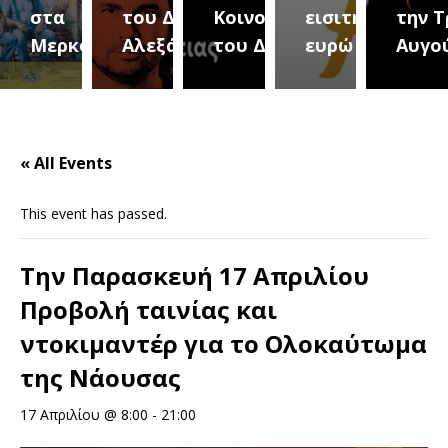
του Δήμου
Κοινοτήτων
εισιτήριο 2
την Τρίτη 18
(Με
ύρεια
Αλεξάνδρειας
του Δήμου
ευρώ
Αυγούστου
του 
« All Events
This event has passed.
Την Παρασκευή 17 Απριλίου
Προβολή ταινίας και
ντοκιμαντέρ για το Ολοκαύτωμα
της Νάουσας
17 Απριλίου @ 8:00
-
21:00