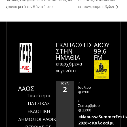
χρόνια μετά τον θάνατό του
«τσούγκρισμα αβγών»
ΕΚΔΗΛΩΣΕΙΣ
ΑΚΟΥ
ΣΤΗΝ
99.6
ΗΜΑΘΊΑ
FM
επερχόμενα
γεγονότα
2
ΙΟΎΛ
ΛΑΟΣ
2
Ιουλίου
@ 8:00
Ταυτότητα:
-
6
ΠΑΤΣΙΚΑΣ
Σεπτεμβρίου
@ 23:00
ΕΚΔΟΤΙΚΗ
«NaoussaSummerFestiv
ΔΗΜΟΣΙΟΓΡΑΦΙΚΗ
2026»: Καλοκαίρι