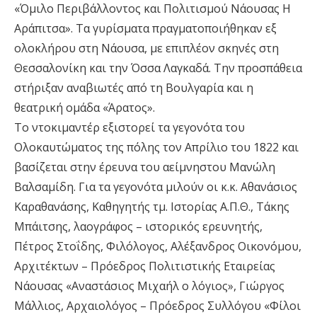
«Όμιλο Περιβάλλοντος και Πολιτισμού Νάουσας Η
Αράπιτσα». Τα γυρίσματα πραγματοποιήθηκαν εξ
ολοκλήρου στη Νάουσα, με επιπλέον σκηνές στη
Θεσσαλονίκη και την Όσσα Λαγκαδά. Την προσπάθεια
στήριξαν αναβιωτές από τη Βουλγαρία και η
θεατρική ομάδα «Άρατος».
Το ντοκιμαντέρ εξιστορεί τα γεγονότα του
Ολοκαυτώματος της πόλης τον Απρίλιο του 1822 και
βασίζεται στην έρευνα του αείμνηστου Μανώλη
Βαλσαμίδη. Για τα γεγονότα μιλούν οι κ.κ. Αθανάσιος
Καραθανάσης, Καθηγητής τμ. Ιστορίας Α.Π.Θ., Τάκης
Μπάιτσης, λαογράφος – ιστορικός ερευνητής,
Πέτρος Στοΐδης, Φιλόλογος, Αλέξανδρος Οικονόμου,
Αρχιτέκτων – Πρόεδρος Πολιτιστικής Εταιρείας
Νάουσας «Αναστάσιος Μιχαήλ ο λόγιος», Γιώργος
Μάλλιος, Αρχαιολόγος – Πρόεδρος Συλλόγου «Φίλοι