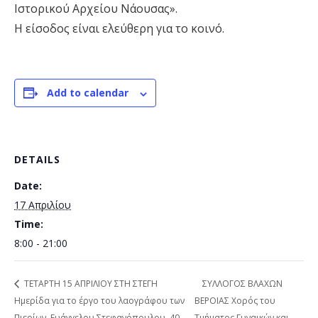
Ιστορικού Αρχείου Νάουσας».
Η είσοδος είναι ελεύθερη για το κοινό.
Add to calendar
DETAILS
Date:
17 Απριλίου
Time:
8:00 - 21:00
ΤΕΤΑΡΤΗ 15 ΑΠΡΙΛΙΟΥ ΣΤΗ ΣΤΕΓΗ
ΣΥΛΛΟΓΟΣ ΒΛΑΧΩΝ
Ημερίδα για το έργο του λαογράφου των
ΒΕΡΟΙΑΣ Χορός του
Πιερίων, Ευάγγελου Στεφανόπουλου, 40
Τμήματος Γυναικών και