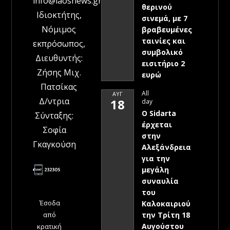
info@laosnews.gr
θερινού
Ιδιοκτήτης,
σινεμά, με 7
Νόμιμος
βραβευμένες
ταινίες και
εκπρόσωπος,
συμβολικό
Διευθυντής:
εισιτήριο 2
Ζήσης Μιχ.
ευρώ
Πατσίκας
All
ΑΥΓ
Δ/ντρια
18
day
Ο Sidarta
Σύνταξης:
έρχεται
Σοφία
στην
Γκαγκούση
Αλεξάνδρεια
για την
μεγάλη
συναυλία
του
Έσοδα
Καλοκαιριού
την Τρίτη 18
από
Αυγούστου
κρατική