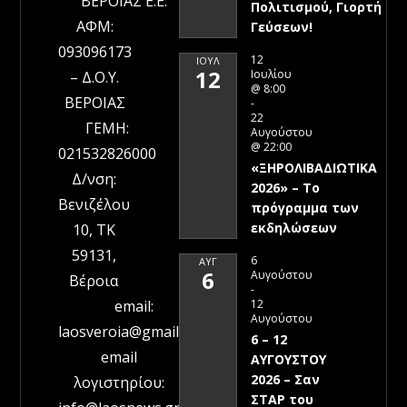
ΒΕΡΟΙΑΣ Ε.Ε.
Πολιτισμού, Γιορτή
ΑΦΜ:
Γεύσεων!
093096173
12
ΙΟΎΛ
12
Ιουλίου
– Δ.Ο.Υ.
@ 8:00
ΒΕΡΟΙΑΣ
-
22
ΓΕΜΗ:
Αυγούστου
@ 22:00
021532826000
«ΞΗΡΟΛΙΒΑΔΙΩΤΙΚΑ
Δ/νση:
2026» – To
Βενιζέλου
πρόγραμμα των
εκδηλώσεων
10, ΤΚ
59131,
6
ΑΥΓ
6
Αυγούστου
Βέροια
-
12
email:
Αυγούστου
laosveroia@gmail.com
6 – 12
email
ΑΥΓΟΥΣΤΟΥ
2026 – Σαν
λογιστηρίου:
ΣΤΑΡ του