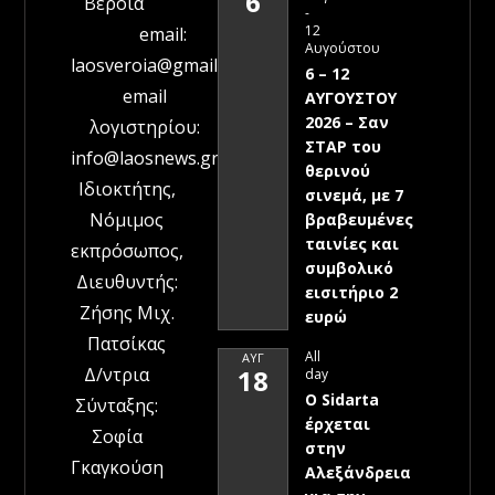
6
Βέροια
-
12
email:
Αυγούστου
laosveroia@gmail.com
6 – 12
email
ΑΥΓΟΥΣΤΟΥ
2026 – Σαν
λογιστηρίου:
ΣΤΑΡ του
info@laosnews.gr
θερινού
Ιδιοκτήτης,
σινεμά, με 7
Νόμιμος
βραβευμένες
ταινίες και
εκπρόσωπος,
συμβολικό
Διευθυντής:
εισιτήριο 2
Ζήσης Μιχ.
ευρώ
Πατσίκας
All
ΑΥΓ
Δ/ντρια
18
day
Ο Sidarta
Σύνταξης:
έρχεται
Σοφία
στην
Γκαγκούση
Αλεξάνδρεια