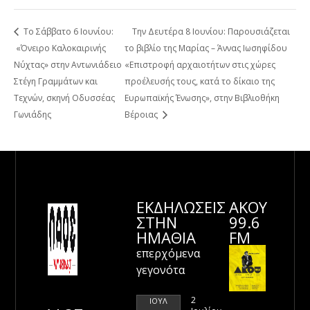
Το Σάββατο 6 Ιουνίου:
Την Δευτέρα 8 Ιουνίου: Παρουσιάζεται
«Όνειρο Καλοκαιρινής
το βιβλίο της Μαρίας – Άννας Ιωσηφίδου
Νύχτας» στην Αντωνιάδειο
«Επιστροφή αρχαιοτήτων στις χώρες
Στέγη Γραμμάτων και
προέλευσής τους, κατά το δίκαιο της
Τεχνών, σκηνή Οδυσσέας
Ευρωπαϊκής Ένωσης», στην Βιβλιοθήκη
Γωνιάδης
Βέροιας
ΕΚΔΗΛΩΣΕΙΣ
ΑΚΟΥ
ΣΤΗΝ
99.6
ΗΜΑΘΊΑ
FM
επερχόμενα
γεγονότα
2
ΙΟΎΛ