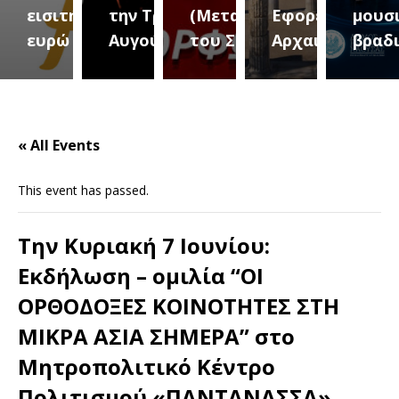
ριο 2
την Τρίτη 18
(Μεταμόρφωση
Εφορεία
μουσική
10
Αυγούστου
του Σωτήρος)
Αρχαιοτήτων
βραδιά
Σεπτ
« All Events
This event has passed.
Την Κυριακή 7 Ιουνίου:
Εκδήλωση – ομιλία “ΟΙ
ΟΡΘΟΔΟΞΕΣ ΚΟΙΝΟΤΗΤΕΣ ΣΤΗ
ΜΙΚΡΑ ΑΣΙΑ ΣΗΜΕΡΑ” στο
Μητροπολιτικό Κέντρο
Πολιτισμού «ΠΑΝΤΑΝΑΣΣΑ»