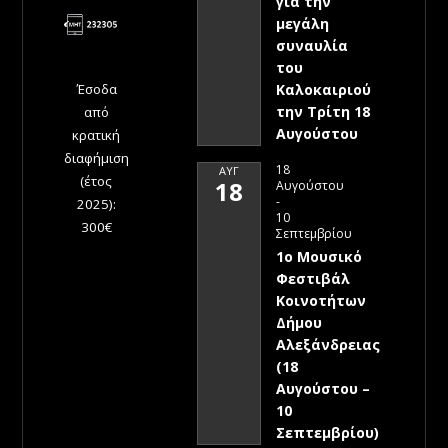
για την
μεγάλη
συναυλία
του
Έσοδα
Καλοκαιριού
την Τρίτη 18
από
Αυγούστου
κρατική
διαφήμιση
18
ΑΥΓ
(έτος
18
Αυγούστου
-
2025):
10
300€
Σεπτεμβρίου
1ο Μουσικό
Φεστιβάλ
Κοινοτήτων
Δήμου
Αλεξάνδρειας
(18
Αυγούστου –
10
Σεπτεμβρίου)