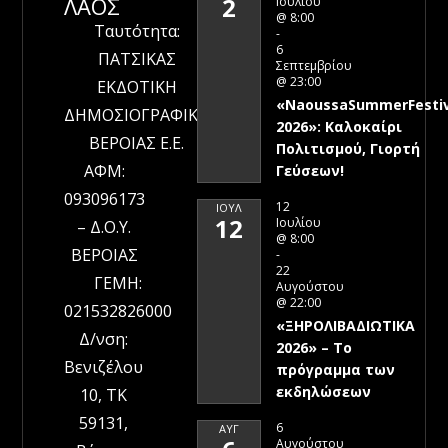
ΛΑΟΣ
2
Ιουλίου
@ 8:00
Ταυτότητα:
-
6
ΠΑΤΣΙΚΑΣ
Σεπτεμβρίου
@ 23:00
ΕΚΔΟΤΙΚΗ
«NaoussaSummerFestiv
ΔΗΜΟΣΙΟΓΡΑΦΙΚΗ
2026»: Καλοκαίρι
ΒΕΡΟΙΑΣ Ε.Ε.
Πολιτισμού, Γιορτή
ΑΦΜ:
Γεύσεων!
093096173
12
ΙΟΎΛ
12
Ιουλίου
– Δ.Ο.Υ.
@ 8:00
ΒΕΡΟΙΑΣ
-
22
ΓΕΜΗ:
Αυγούστου
@ 22:00
021532826000
«ΞΗΡΟΛΙΒΑΔΙΩΤΙΚΑ
Δ/νση:
2026» – To
Βενιζέλου
πρόγραμμα των
εκδηλώσεων
10, ΤΚ
59131,
6
ΑΥΓ
Αυγούστου