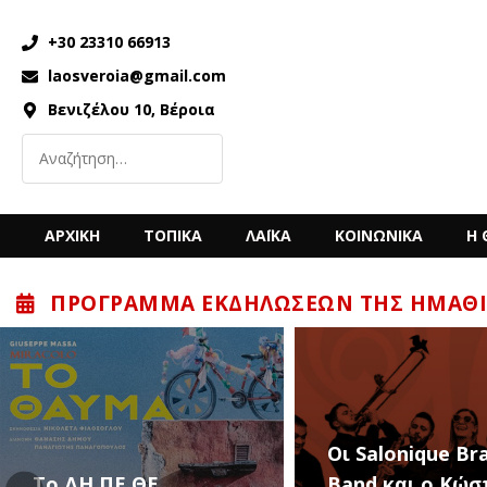
+30 23310 66913
laosveroia@gmail.com
Βενιζέλου 10, Βέροια
ΑΡΧΙΚΗ
ΤΟΠΙΚΑ
ΛΑΪΚΑ
ΚΟΙΝΩΝΙΚΑ
Η 
ΠΡΌΓΡΑΜΜΑ ΕΚΔΗΛΏΣΕΩΝ ΤΗΣ ΗΜΑΘΊ
“Back to t
Οι Salonique Brass
’90s” με 
Band και ο Κώστας
Μπίγαλη 