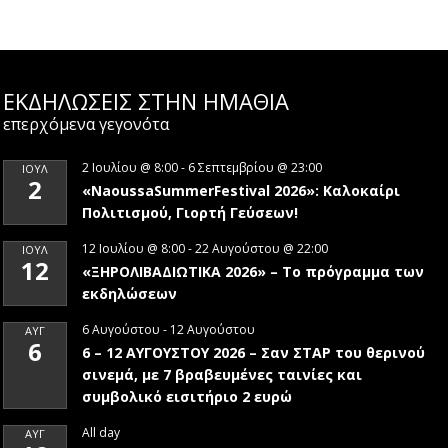
ΕΚΔΗΛΩΣΕΙΣ ΣΤΗΝ ΗΜΑΘΊΑ
επερχόμενα γεγονότα
2 Ιουλίου @ 8:00
-
6 Σεπτεμβρίου @ 23:00
ΙΟΎΛ
2
«NaoussaSummerFestival 2026»: Καλοκαίρι
Πολιτισμού, Γιορτή Γεύσεων!
12 Ιουλίου @ 8:00
-
22 Αυγούστου @ 22:00
ΙΟΎΛ
12
«ΞΗΡΟΛΙΒΑΔΙΩΤΙΚΑ 2026» – To πρόγραμμα των
εκδηλώσεων
6 Αυγούστου
-
12 Αυγούστου
ΑΥΓ
6
6 – 12 ΑΥΓΟΥΣΤΟΥ 2026 – Σαν ΣΤΑΡ του θερινού
σινεμά, με 7 βραβευμένες ταινίες και
συμβολικό εισιτήριο 2 ευρώ
All day
ΑΥΓ