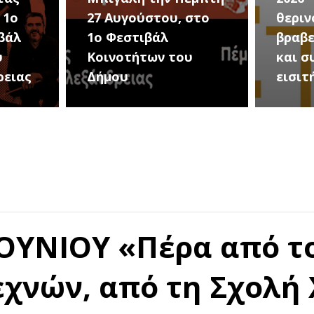
του, στο
θερινού σινεμά, με 7
βάλ
βραβευμένες ταινίες
ων του
και συμβολικό
εισιτήριο 2 ευρώ
ΙΟΥΝΙΟΥ «Πέρα από τ
εχνών, από τη Σχολή 