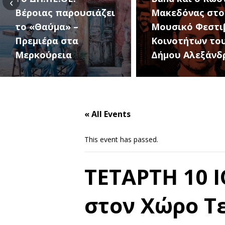
‹
ει
Μακεδόνας στο 1ο
27 Αυγούσ
Μουσικό Φεστιβάλ
1ο Φεστι
Κοινοτήτων του
Κοινοτήτ
Δήμου Αλεξάνδρειας
Δήμου
« All Events
This event has passed.
ΤΕΤΑΡΤΗ 10 
στον Χώρο Τ