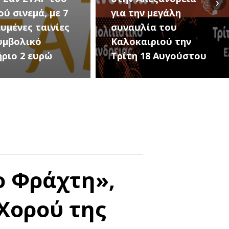
›
για την μεγάλη
Εκδηλώσεις Νέου
συναυλία του
Προδρόμου Ημαθί
Καλοκαιριού την
(Μεταμόρφωση το
Τρίτη 18 Αυγούστου
Σωτήρος)
ο Φράχτη»,
Χορού της