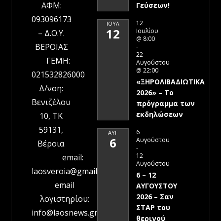
ΑΦΜ:
Γεύσεων!
093096173
12
ΙΟΎΛ
12
Ιουλίου
– Δ.Ο.Υ.
@ 8:00
ΒΕΡΟΙΑΣ
-
22
ΓΕΜΗ:
Αυγούστου
@ 22:00
021532826000
«ΞΗΡΟΛΙΒΑΔΙΩΤΙΚΑ
Δ/νση:
2026» – To
Βενιζέλου
πρόγραμμα των
εκδηλώσεων
10, ΤΚ
59131,
6
ΑΥΓ
6
Αυγούστου
Βέροια
-
12
email:
Αυγούστου
laosveroia@gmail.com
6 – 12
email
ΑΥΓΟΥΣΤΟΥ
2026 – Σαν
λογιστηρίου:
ΣΤΑΡ του
info@laosnews.gr
θερινού