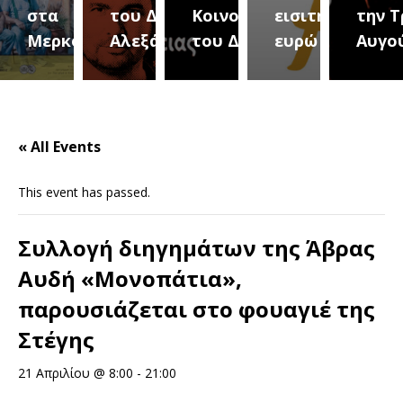
του Δήμου
Κοινοτήτων
εισιτήριο 2
την Τρίτη 18
(Μετ
ύρεια
Αλεξάνδρειας
του Δήμου
ευρώ
Αυγούστου
του 
« All Events
This event has passed.
Συλλογή διηγημάτων της Άβρας
Αυδή «Μονοπάτια»,
παρουσιάζεται στο φουαγιέ της
Στέγης
21 Απριλίου @ 8:00
-
21:00