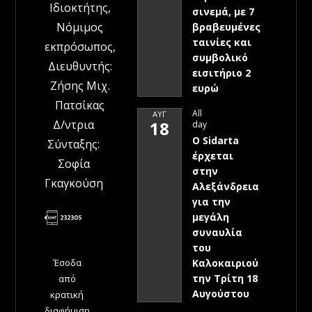
Ιδιοκτήτης,
σινεμά, με 7
Νόμιμος
βραβευμένες
ταινίες και
εκπρόσωπος,
συμβολικό
Διευθυντής:
εισιτήριο 2
Ζήσης Μιχ.
ευρώ
Πατσίκας
All
ΑΥΓ
Δ/ντρια
18
day
Ο Sidarta
Σύνταξης:
έρχεται
Σοφία
στην
Γκαγκούση
Αλεξάνδρεια
για την
μεγάλη
συναυλία
του
Έσοδα
Καλοκαιριού
την Τρίτη 18
από
Αυγούστου
κρατική
διαφήμιση