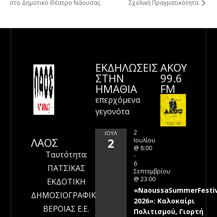
στο Δημοτικό Θέατρο Νάουσας
Σχολική Πραγματικότητα
ΕΚΔΗΛΩΣΕΙΣ
ΑΚΟΥ
ΣΤΗΝ
99.6
ΗΜΑΘΊΑ
FM
επερχόμενα
γεγονότα
2
ΙΟΎΛ
ΛΑΟΣ
2
Ιουλίου
@ 8:00
Ταυτότητα:
-
6
ΠΑΤΣΙΚΑΣ
Σεπτεμβρίου
@ 23:00
ΕΚΔΟΤΙΚΗ
«NaoussaSummerFestiv
ΔΗΜΟΣΙΟΓΡΑΦΙΚΗ
2026»: Καλοκαίρι
ΒΕΡΟΙΑΣ Ε.Ε.
Πολιτισμού, Γιορτή