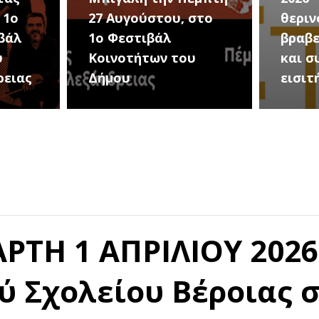
27 Αυγούστου, στο
θερινού σινεμ
1ο Φεστιβάλ
βραβευμένες 
Κοινοτήτων του
και συμβολικ
Δήμου
εισιτήριο 2 ε
ΡΤΗ 1 ΑΠΡΙΛΙΟΥ 2026
ύ Σχολείου Βέροιας 