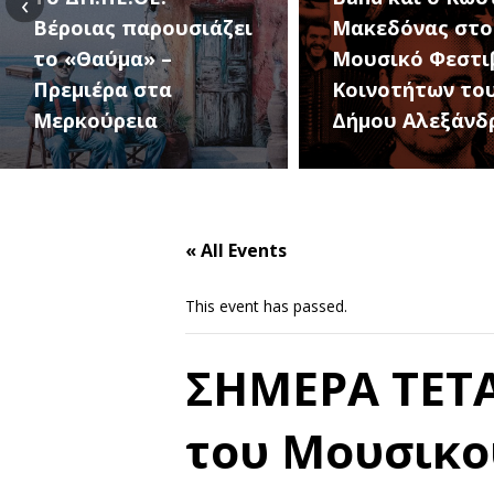
‹
ιας παρουσιάζει
Μακεδόνας στο 1ο
Θαύμα» –
Μουσικό Φεστιβάλ
ιέρα στα
Κοινοτήτων του
κούρεια
Δήμου Αλεξάνδρειας
« All Events
This event has passed.
ΣΗΜΕΡΑ ΤΕΤΑ
του Μουσικο