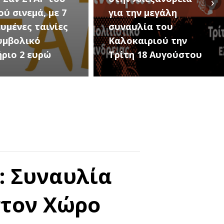
›
ά, με 7
για την μεγάλη
Εκδ
ταινίες
συναυλία του
Προ
ό
Καλοκαιριού την
(Μ
υρώ
Τρίτη 18 Αυγούστου
Σωτ
: Συναυλία
στον Χώρο