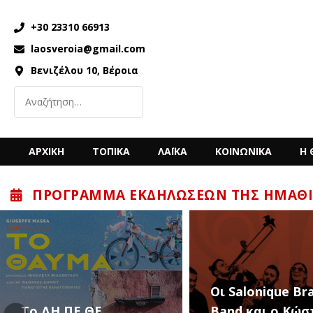
+30 23310 66913
laosveroia@gmail.com
Βενιζέλου 10, Βέροια
ΑΡΧΙΚΗ
ΤΟΠΙΚΑ
ΛΑΪΚΑ
ΚΟΙΝΩΝΙΚΑ
Η 
ΠΡΌΓΡΑΜΜΑ ΕΚΔΗΛΏΣΕΩΝ ΤΗΣ ΗΜΑΘΊ
Οι Salonique Brass
Η.ΠΕ.ΘΕ.
Band και ο Κώστας