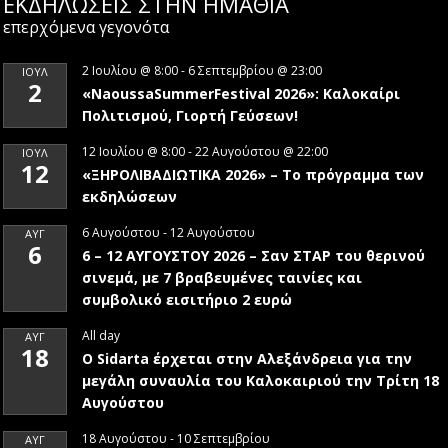
ΕΚΔΗΛΩΣΕΙΣ ΣΤΗΝ ΗΜΑΘΊΑ
επερχόμενα γεγονότα
2 Ιουλίου @ 8:00
-
6 Σεπτεμβρίου @ 23:00
ΙΟΎΛ
2
«NaoussaSummerFestival 2026»: Καλοκαίρι
Πολιτισμού, Γιορτή Γεύσεων!
12 Ιουλίου @ 8:00
-
22 Αυγούστου @ 22:00
ΙΟΎΛ
12
«ΞΗΡΟΛΙΒΑΔΙΩΤΙΚΑ 2026» – To πρόγραμμα των
εκδηλώσεων
6 Αυγούστου
-
12 Αυγούστου
ΑΥΓ
6
6 – 12 ΑΥΓΟΥΣΤΟΥ 2026 – Σαν ΣΤΑΡ του θερινού
σινεμά, με 7 βραβευμένες ταινίες και
συμβολικό εισιτήριο 2 ευρώ
All day
ΑΥΓ
18
Ο Sidarta έρχεται στην Αλεξάνδρεια για την
μεγάλη συναυλία του Καλοκαιριού την Τρίτη 18
Αυγούστου
18 Αυγούστου
-
10 Σεπτεμβρίου
ΑΥΓ