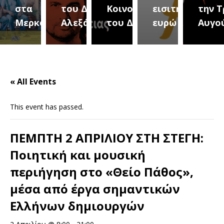
του Δήμου
Κοινοτήτων
εισιτήριο 2
την Τρίτη 18
(Μ
κούρεια
Αλεξάνδρειας
του Δήμου
ευρώ
Αυγούστου
το
« All Events
This event has passed.
ΠΕΜΠΤΗ 2 ΑΠΡΙΛΙΟΥ ΣΤΗ ΣΤΕΓΗ:
Ποιητική και μουσική
περιήγηση στο «Θείο Πάθος»,
μέσα από έργα σημαντικών
Ελλήνων δημιουργών