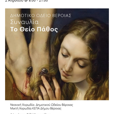
2 Απριλίου @ 8:00
-
21:00