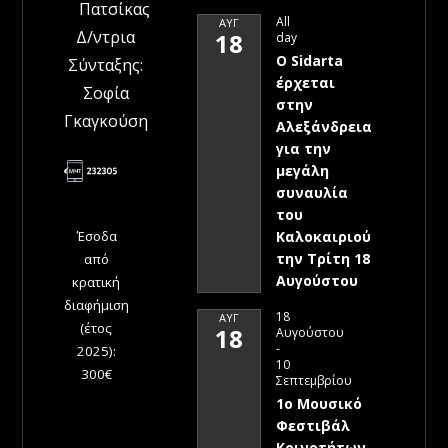
Πατσίκας
All
ΑΥΓ
Δ/ντρια
18
day
Ο Sidarta
Σύνταξης:
έρχεται
Σοφία
στην
Γκαγκούση
Αλεξάνδρεια
για την
μεγάλη
συναυλία
του
Έσοδα
Καλοκαιριού
την Τρίτη 18
από
Αυγούστου
κρατική
διαφήμιση
18
ΑΥΓ
(έτος
18
Αυγούστου
-
2025):
10
300€
Σεπτεμβρίου
1ο Μουσικό
Φεστιβάλ
Κοινοτήτων