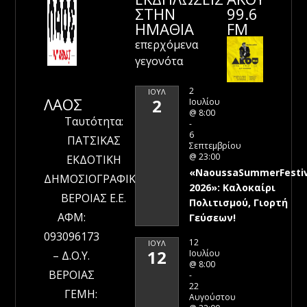
ΣΤΗΝ
99.6
ΗΜΑΘΊΑ
FM
επερχόμενα
γεγονότα
2
ΙΟΎΛ
ΛΑΟΣ
2
Ιουλίου
@ 8:00
Ταυτότητα:
-
6
ΠΑΤΣΙΚΑΣ
Σεπτεμβρίου
@ 23:00
ΕΚΔΟΤΙΚΗ
«NaoussaSummerFestiv
ΔΗΜΟΣΙΟΓΡΑΦΙΚΗ
2026»: Καλοκαίρι
ΒΕΡΟΙΑΣ Ε.Ε.
Πολιτισμού, Γιορτή
ΑΦΜ:
Γεύσεων!
093096173
12
ΙΟΎΛ
12
Ιουλίου
– Δ.Ο.Υ.
@ 8:00
ΒΕΡΟΙΑΣ
-
22
ΓΕΜΗ:
Αυγούστου