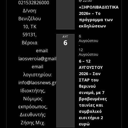
@ 22:00
021532826000
«ΞΗΡΟΛΙΒΑΔΙΩΤΙΚΑ
Δ/νση:
2026» – To
Βενιζέλου
πρόγραμμα των
εκδηλώσεων
10, ΤΚ
59131,
6
ΑΥΓ
6
Αυγούστου
Βέροια
-
12
email:
Αυγούστου
laosveroia@gmail.com
6 – 12
email
ΑΥΓΟΥΣΤΟΥ
2026 – Σαν
λογιστηρίου:
ΣΤΑΡ του
info@laosnews.gr
θερινού
Ιδιοκτήτης,
σινεμά, με 7
Νόμιμος
βραβευμένες
ταινίες και
εκπρόσωπος,
συμβολικό
Διευθυντής:
εισιτήριο 2
Ζήσης Μιχ.
ευρώ