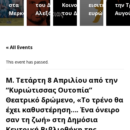
του Δήμου
Κοινοτήτων
εισιτήριο 2
την Τρίτη 18
(Μετ
ύρεια
Αλεξάνδρειας
του Δήμου
ευρώ
Αυγούστου
του 
« All Events
This event has passed.
Μ. Τετάρτη 8 Απριλίου από την
“Κυριώτισσας Ουτοπία”
Θεατρικό δρώμενο, «Το τρένο θα
έχει καθυστέρηση…. Ένα όνειρο
σαν τη ζωή» στη Δημόσια
Κεντρική Βιβλιοθήκη της