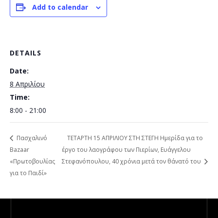
Add to calendar
DETAILS
Date:
8 Απριλίου
Time:
8:00 - 21:00
Πασχαλινό
ΤΕΤΑΡΤΗ 15 ΑΠΡΙΛΙΟΥ ΣΤΗ ΣΤΕΓΗ Ημερίδα για το
Bazaar
έργο του λαογράφου των Πιερίων, Ευάγγελου
«Πρωτοβουλίας
Στεφανόπουλου, 40 χρόνια μετά τον θάνατό του
για το Παιδί»