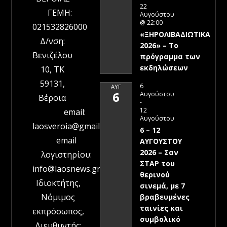
22
ΓΕΜΗ:
Αυγούστου
@ 22:00
021532826000
«ΞΗΡΟΛΙΒΑΔΙΩΤΙΚΑ
Δ/νση:
2026» – To
Βενιζέλου
πρόγραμμα των
εκδηλώσεων
10, ΤΚ
59131,
6
ΑΥΓ
6
Αυγούστου
Βέροια
-
12
email:
Αυγούστου
laosveroia@gmail.com
6 – 12
email
ΑΥΓΟΥΣΤΟΥ
2026 – Σαν
λογιστηρίου:
ΣΤΑΡ του
info@laosnews.gr
θερινού
Ιδιοκτήτης,
σινεμά, με 7
Νόμιμος
βραβευμένες
ταινίες και
εκπρόσωπος,
συμβολικό
Διευθυντής: