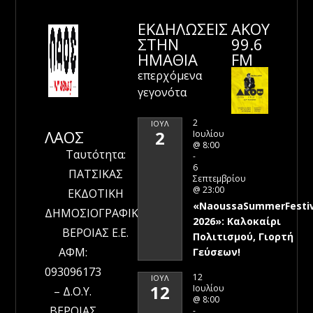
ΕΚΔΗΛΩΣΕΙΣ
ΑΚΟΥ
ΣΤΗΝ
99.6
ΗΜΑΘΊΑ
FM
επερχόμενα
γεγονότα
2
ΙΟΎΛ
ΛΑΟΣ
2
Ιουλίου
@ 8:00
Ταυτότητα:
-
6
ΠΑΤΣΙΚΑΣ
Σεπτεμβρίου
@ 23:00
ΕΚΔΟΤΙΚΗ
«NaoussaSummerFestiv
ΔΗΜΟΣΙΟΓΡΑΦΙΚΗ
2026»: Καλοκαίρι
ΒΕΡΟΙΑΣ Ε.Ε.
Πολιτισμού, Γιορτή
ΑΦΜ:
Γεύσεων!
093096173
12
ΙΟΎΛ
12
Ιουλίου
– Δ.Ο.Υ.
@ 8:00
ΒΕΡΟΙΑΣ
-