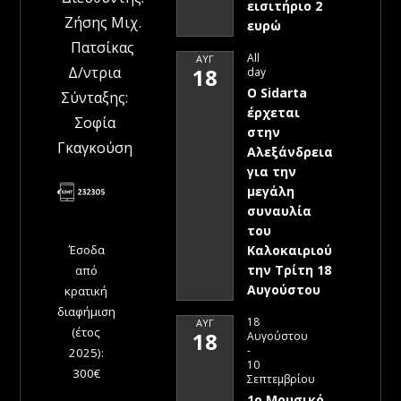
εισιτήριο 2
Ζήσης Μιχ.
ευρώ
Πατσίκας
All
ΑΥΓ
Δ/ντρια
18
day
Ο Sidarta
Σύνταξης:
έρχεται
Σοφία
στην
Γκαγκούση
Αλεξάνδρεια
για την
μεγάλη
συναυλία
του
Έσοδα
Καλοκαιριού
την Τρίτη 18
από
Αυγούστου
κρατική
διαφήμιση
18
ΑΥΓ
(έτος
18
Αυγούστου
-
2025):
10
300€
Σεπτεμβρίου
1ο Μουσικό