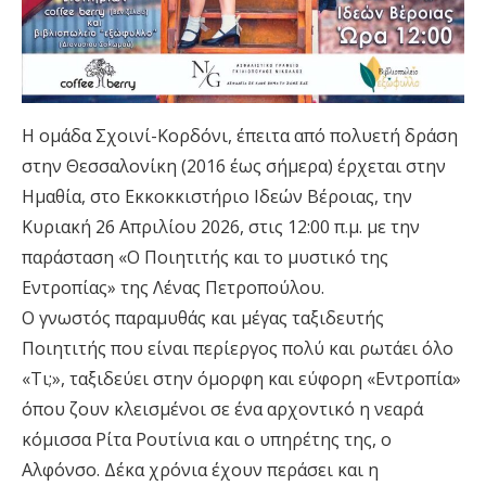
Η ομάδα Σχοινί-Κορδόνι, έπειτα από πολυετή δράση
στην Θεσσαλονίκη (2016 έως σήμερα) έρχεται στην
Ημαθία, στο Εκκοκκιστήριο Ιδεών Βέροιας, την
Κυριακή 26 Απριλίου 2026, στις 12:00 π.μ. με την
παράσταση «Ο Ποιητιτής και το μυστικό της
Εντροπίας» της Λένας Πετροπούλου.
Ο γνωστός παραμυθάς και μέγας ταξιδευτής
Ποιητιτής που είναι περίεργος πολύ και ρωτάει όλο
«Τι;», ταξιδεύει στην όμορφη και εύφορη «Εντροπία»
όπου ζουν κλεισμένοι σε ένα αρχοντικό η νεαρά
κόμισσα Ρίτα Ρουτίνια και ο υπηρέτης της, ο
Αλφόνσο. Δέκα χρόνια έχουν περάσει και η