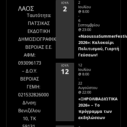
2
ΙΟΎΛ
ΛΑΟΣ
2
Ιουλίου
@ 8:00
Ταυτότητα:
-
6
ΠΑΤΣΙΚΑΣ
Σεπτεμβρίου
@ 23:00
ΕΚΔΟΤΙΚΗ
«NaoussaSummerFestiv
ΔΗΜΟΣΙΟΓΡΑΦΙΚΗ
2026»: Καλοκαίρι
ΒΕΡΟΙΑΣ Ε.Ε.
Πολιτισμού, Γιορτή
ΑΦΜ:
Γεύσεων!
093096173
12
ΙΟΎΛ
12
Ιουλίου
– Δ.Ο.Υ.
@ 8:00
ΒΕΡΟΙΑΣ
-
22
ΓΕΜΗ:
Αυγούστου
@ 22:00
021532826000
«ΞΗΡΟΛΙΒΑΔΙΩΤΙΚΑ
Δ/νση:
2026» – To
Βενιζέλου
πρόγραμμα των
εκδηλώσεων
10, ΤΚ
59131,