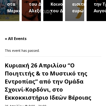
του Δήμου
Κοινοτήτων
εισιτήριο 2
την Τρίτη 18
(Μετ
ύρεια
Αλεξάνδρειας
του Δήμου
ευρώ
Αυγούστου
του 
« All Events
This event has passed.
Κυριακή 26 Απριλίου “Ο
Ποιητιτής & το Μυστικό της
Εντροπίας” από την Ομάδα
Σχοινί-Κορδόνι, στο
Εκκοκκιστήριο Ιδεών Βέροιας