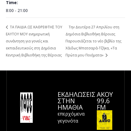
Time:
8:00 - 21:00
ΤΑ ΠΑΙΔΙΑ ΩΣ ΚΑΘΡΕΦΤΗΣ ΤΟΥ
Την Δευτέρα 27 Απριλίου στη
ΕΑΥΤΟΥ ΜΟΥ ενημερωτική
Δημόσια Βιβλιοθήκη Βέροιας
συνάντηση για γονείς και
Παρουσιάζεται το νέο βιβλίο της
εκπαιδευτικούς στη Δημόσια
Χάιδως Μπατσαρά-Τζήκα, «Τα
Κεντρική Βιβλιοθήκη της Βέροιας
Πρώτα μου Ποιήματα»
ΕΚΔΗΛΩΣΕΙΣ
ΑΚΟΥ
ΣΤΗΝ
99.6
ΗΜΑΘΊΑ
FM
επερχόμενα
γεγονότα