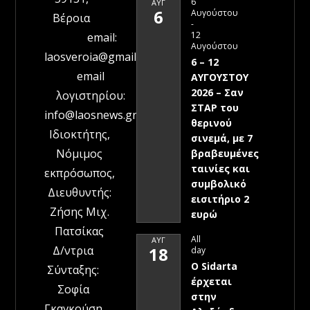
6
ΑΥΓ
6
Αυγούστου
Βέροια
-
12
email:
Αυγούστου
laosveroia@gmail.com
6 – 12
email
ΑΥΓΟΥΣΤΟΥ
2026 – Σαν
λογιστηρίου:
ΣΤΑΡ του
info@laosnews.gr
θερινού
Ιδιοκτήτης,
σινεμά, με 7
Νόμιμος
βραβευμένες
ταινίες και
εκπρόσωπος,
συμβολικό
Διευθυντής:
εισιτήριο 2
Ζήσης Μιχ.
ευρώ
Πατσίκας
All
ΑΥΓ
Δ/ντρια
18
day
Ο Sidarta
Σύνταξης:
έρχεται
Σοφία
στην
Γκαγκούση