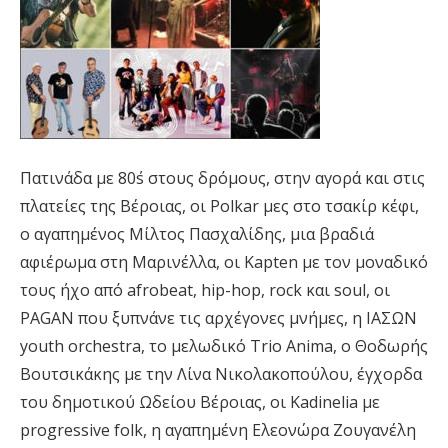
Πατινάδα με 80΄s στους δρόμους, στην αγορά και στις
πλατείες της Βέροιας, οι Polkar μες στο τσακίρ κέφι,
ο αγαπημένος Μίλτος Πασχαλίδης, μια βραδιά
αφιέρωμα στη Μαρινέλλα, οι Kapten με τον μοναδικό
τους ήχο από afrobeat, hip-hop, rock και soul, οι
PAGAN που ξυπνάνε τις αρχέγονες μνήμες, η ΙΑΣΩΝ
youth orchestra, το μελωδικό Trio Anima, ο Θοδωρής
Βουτσικάκης με την Λίνα Νικολακοπούλου, έγχορδα
του δημοτικού Ωδείου Βέροιας, οι Kadinelia με
progressive folk, η αγαπημένη Ελεονώρα Ζουγανέλη