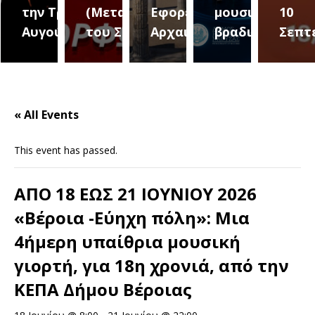
ριο 2
την Τρίτη 18
(Μεταμόρφωση
Εφορεία
μουσική
10
Αυγούστου
του Σωτήρος)
Αρχαιοτήτων
βραδιά
Σεπτ
« All Events
This event has passed.
ΑΠΟ 18 ΕΩΣ 21 ΙΟΥΝΙΟΥ 2026
«Βέροια -Εύηχη πόλη»: Μια
4ήμερη υπαίθρια μουσική
γιορτή, για 18η χρονιά, από την
ΚΕΠΑ Δήμου Βέροιας