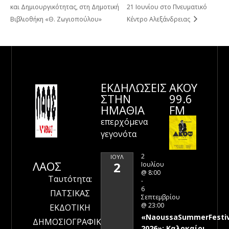
και Δημιουργικότητας, στη Δημοτική
21 Ιουνίου στο Πνευματικό
Βιβλιοθήκη «Θ. Ζωγιοπούλου»
Κέντρο Aλεξάνδρειας
ΕΚΔΗΛΩΣΕΙΣ
ΑΚΟΥ
ΣΤΗΝ
99.6
ΗΜΑΘΊΑ
FM
επερχόμενα
γεγονότα
2
ΙΟΎΛ
ΛΑΟΣ
2
Ιουλίου
@ 8:00
Ταυτότητα:
-
6
ΠΑΤΣΙΚΑΣ
Σεπτεμβρίου
@ 23:00
ΕΚΔΟΤΙΚΗ
«NaoussaSummerFestiv
ΔΗΜΟΣΙΟΓΡΑΦΙΚΗ
2026»: Καλοκαίρι