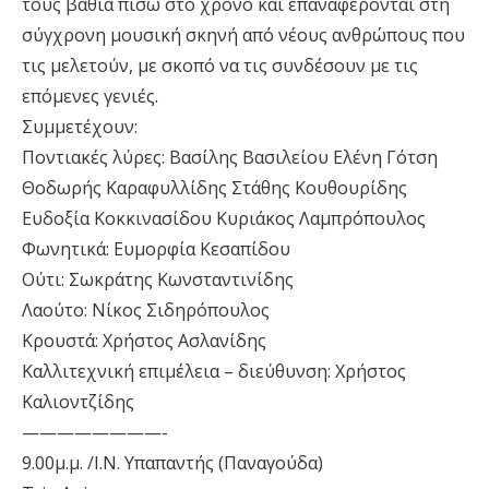
τους βαθιά πίσω στο χρόνο και επαναφέρονται στη
σύγχρονη μουσική σκηνή από νέους ανθρώπους που
τις μελετούν, με σκοπό να τις συνδέσουν με τις
επόμενες γενιές.
Συμμετέχουν:
Ποντιακές λύρες: Βασίλης Βασιλείου Ελένη Γότση
Θοδωρής Καραφυλλίδης Στάθης Κουθουρίδης
Ευδοξία Κοκκινασίδου Κυριάκος Λαμπρόπουλος
Φωνητικά: Ευμορφία Κεσαπίδου
Ούτι: Σωκράτης Κωνσταντινίδης
Λαούτο: Νίκος Σιδηρόπουλος
Κρουστά: Χρήστος Ασλανίδης
Καλλιτεχνική επιμέλεια – διεύθυνση: Χρήστος
Καλιοντζίδης
————————-
9.00μ.μ. /Ι.Ν. Υπαπαντής (Παναγούδα)