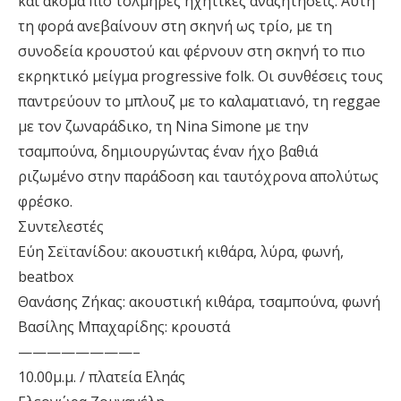
και ακόμα πιο τολμηρές ηχητικές αναζητήσεις. Αυτή
τη φορά ανεβαίνουν στη σκηνή ως τρίο, με τη
συνοδεία κρουστού και φέρνουν στη σκηνή το πιο
εκρηκτικό μείγμα progressive folk. Οι συνθέσεις τους
παντρεύουν το μπλουζ με το καλαματιανό, τη reggae
με τον ζωναράδικο, τη Nina Simone με την
τσαμπούνα, δημιουργώντας έναν ήχο βαθιά
ριζωμένο στην παράδοση και ταυτόχρονα απολύτως
φρέσκο.
Συντελεστές
Εύη Σεϊτανίδου: ακουστική κιθάρα, λύρα, φωνή,
beatbox
Θανάσης Ζήκας: ακουστική κιθάρα, τσαμπούνα, φωνή
Βασίλης Μπαχαρίδης: κρουστά
————————–
10.00μ.μ. / πλατεία Εληάς