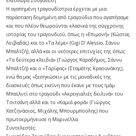
Ελεονώρα Ζουγανέλη
Η αγαπημένη τραγουδίστρια έρχεται με μια
παράσταση δομημένη από τραγούδια που αγαπήσαμε
και που πλέον θεωρούνται κλασικά της σύγχρονης
ιστορίας του τραγουδιού, όπως η «Επιμονή» (Κώστας
Λειβαδάς) και το «Τα λέμε» (Gigi D’ Alessio, Σάννυ
Μπαλτζή), αλλά και οι νεότερες επιτυχίες της όπως
«Τα δεύτερα κλειδιά» (Γιώργος Καραδήμος, Σάννυ
Μπαλτζή) και ο «Ταρίφας» (Σταμάτης Κραουνάκης),
ενώ θα μας «ξεσηκώσει» με τις μοναδικές της
διασκευές όπως εκείνη που έκανε με τους Ιμάμ
Μπαϊλντί στο τραγούδι «Ακρογιαλιές δειλινά» του
Τσιτσάνη αλλά και το «Καμιά φορά» (Γιώργος
Χατζηνάσιος, Μιχάλης Μπουρμπούλης) που
πρωτοερμήνευσε η Μαρινέλλα.
Συντελεστές: