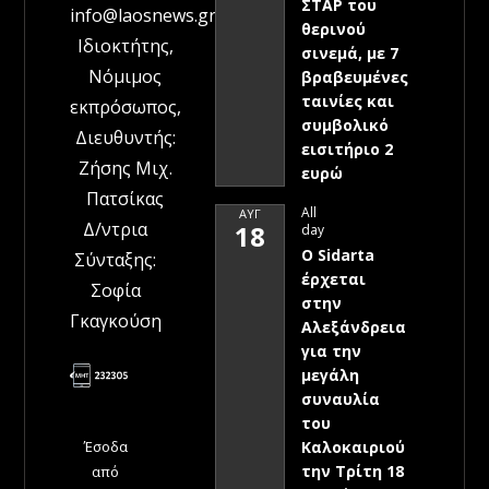
ΣΤΑΡ του
info@laosnews.gr
θερινού
Ιδιοκτήτης,
σινεμά, με 7
Νόμιμος
βραβευμένες
ταινίες και
εκπρόσωπος,
συμβολικό
Διευθυντής:
εισιτήριο 2
Ζήσης Μιχ.
ευρώ
Πατσίκας
All
ΑΥΓ
Δ/ντρια
18
day
Ο Sidarta
Σύνταξης:
έρχεται
Σοφία
στην
Γκαγκούση
Αλεξάνδρεια
για την
μεγάλη
συναυλία
του
Έσοδα
Καλοκαιριού
την Τρίτη 18
από