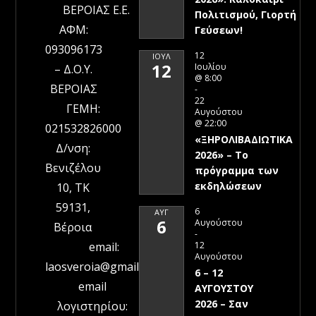
ΒΕΡΟΙΑΣ Ε.Ε.
Πολιτισμού, Γιορτή
ΑΦΜ:
Γεύσεων!
093096173
12
ΙΟΎΛ
12
Ιουλίου
– Δ.Ο.Υ.
@ 8:00
ΒΕΡΟΙΑΣ
-
22
ΓΕΜΗ:
Αυγούστου
@ 22:00
021532826000
«ΞΗΡΟΛΙΒΑΔΙΩΤΙΚΑ
Δ/νση:
2026» – To
Βενιζέλου
πρόγραμμα των
εκδηλώσεων
10, ΤΚ
59131,
6
ΑΥΓ
6
Αυγούστου
Βέροια
-
12
email:
Αυγούστου
laosveroia@gmail.com
6 – 12
email
ΑΥΓΟΥΣΤΟΥ
2026 – Σαν
λογιστηρίου: