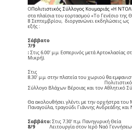
Ο
Πολιτιστικός Σύλλογος Κουμαριάς «Η ΝΤΟ
στα πλαίσια του εορτασμού «Το Γενέσιο της 
8 Σεπτεμβρίου, διοργανώνει εκδηλώσεις ως
εξής :
Σάββατο
7/9
:
Στις 6.00’ μ.μ. Εσπερινός μετά Αρτοκλασίας
Μικρή).
Στις
8.30’ μ.μ. στην πλατεία του χωριού θα εμφαν
Πολιτιστικό
Σύλλογο Βλάχων Βέροιας και τον
Αθλητικό Σύ
Θα ακολουθήσει γλέντι με την ορχήστρα του
Παναγούλα, τραγούδι Γιάννης Ανδρεάδης και
Σαββάτο
:
Στις
7.30’
π.μ. Πανηγυρική Θεία
8/9
Λειτουργία στον Ιερό Ναό Γεννήσεω