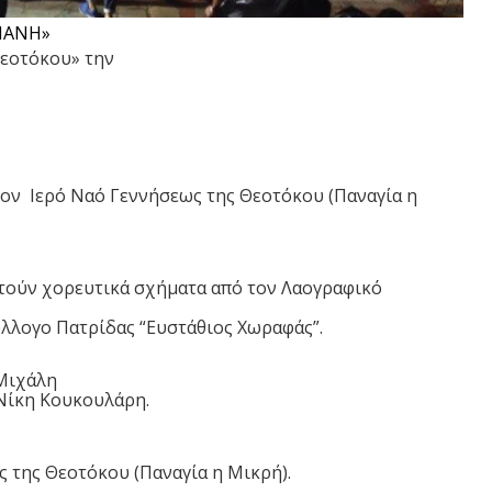
ΛΙΑΝΗ»
Θεοτόκου» την
 στον Ιερό Ναό Γεννήσεως της Θεοτόκου (Παναγία η
ιστούν χορευτικά σχήματα από τον Λαογραφικό
λλογο Πατρίδας “Ευστάθιος Χωραφάς”.
 Μιχάλη
 Νίκη Κουκουλάρη.
ς της Θεοτόκου (Παναγία η Μικρή).