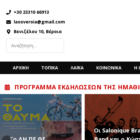
+30 23310 66913
laosveroia@gmail.com
Βενιζέλου 10, Βέροια
ΑΡΧΙΚΗ
ΤΟΠΙΚΑ
ΛΑΪΚΑ
ΚΟΙΝΩΝΙΚΑ
Η 
ΠΡΌΓΡΑΜΜΑ ΕΚΔΗΛΏΣΕΩΝ ΤΗΣ ΗΜΑΘΊ
“Back to the ’80
Οι Salonique Brass
’90s” με τον Κώ
Band και ο Κώστας
Μπίγαλη την Π