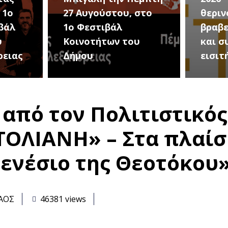
στο
θερινού σινεμά, με 7
για τ
βραβευμένες ταινίες
συνα
υ
και συμβολικό
Καλοκ
εισιτήριο 2 ευρώ
Τρίτη
από τον Πολιτιστικός
ΤΟΛΙΑΝΗ» – Στα πλαίσ
ενέσιο της Θεοτόκου
ΑΟΣ
46381 views