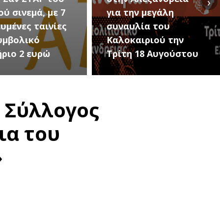
›
ην μεγάλη
Εκδηλώσεις Νέου
υλία του
Προδρόμου Ημαθίας
αιριού την
(Μεταμόρφωση του
 18 Αυγούστου
Σωτήρος)
 Σύλλογος
ια του
»