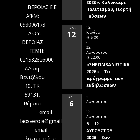
2026»: Καλοκαίρι
ΒΕΡΟΙΑΣ Ε.Ε.
Πολιτισμού, Γιορτή
ΑΦΜ:
Γεύσεων!
093096173
12
ΙΟΎΛ
12
Ιουλίου
– Δ.Ο.Υ.
@ 8:00
ΒΕΡΟΙΑΣ
-
22
ΓΕΜΗ:
Αυγούστου
@ 22:00
021532826000
«ΞΗΡΟΛΙΒΑΔΙΩΤΙΚΑ
Δ/νση:
2026» – To
Βενιζέλου
πρόγραμμα των
εκδηλώσεων
10, ΤΚ
59131,
6
ΑΥΓ
6
Αυγούστου
Βέροια
-
12
email:
Αυγούστου
laosveroia@gmail.com
6 – 12
email
ΑΥΓΟΥΣΤΟΥ
2026 – Σαν
λογιστηρίου: