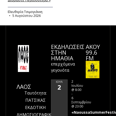
Ελευθερία Τσιμογιάννη
5 Αυγούστου 2026
ΕΚΔΗΛΩΣΕΙΣ
ΑΚΟΥ
ΣΤΗΝ
99.6
ΗΜΑΘΊΑ
FM
επερχόμενα
γεγονότα
2
ΙΟΎΛ
ΛΑΟΣ
2
Ιουλίου
@ 8:00
Ταυτότητα:
-
6
ΠΑΤΣΙΚΑΣ
Σεπτεμβρίου
@ 23:00
ΕΚΔΟΤΙΚΗ
«NaoussaSummerFestiv
ΔΗΜΟΣΙΟΓΡΑΦΙΚΗ