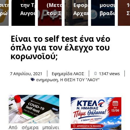
ριο 2
την Τρίτη 18
(Μεταμόρφωση
Εφορεία
μουσική
10
Αυγούστου
του Σωτήρος)
Αρχαιοτήτων
βραδιά
Σεπτ
Είναι το self test ένα νέο
όπλο για τον έλεγχο του
κορωνοϊού;
7 Απριλίου, 2021
Εφημερίδα ΛΑΟΣ
1347 views
ενημερωση
,
Η ΘΕΣΗ ΤΟΥ "ΛΑΟΥ"
Από σήμερα μπαίνει