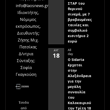
ΣΤΑΡ του
info@laosnews.gr
θερινού
Ιδιοκτήτης,
σινεμά, με 7
Νόμιμος
βραβευμένες
ταινίες και
εκπρόσωπος,
συμβολικό
Διευθυντής:
εισιτήριο 2
Ζήσης Μιχ.
ευρώ
Πατσίκας
All
ΑΥΓ
Δ/ντρια
18
day
Ο Sidarta
Σύνταξης:
έρχεται
Σοφία
στην
Γκαγκούση
Αλεξάνδρεια
για την
μεγάλη
συναυλία
του
Έσοδα
Καλοκαιριού
την Τρίτη 18
από