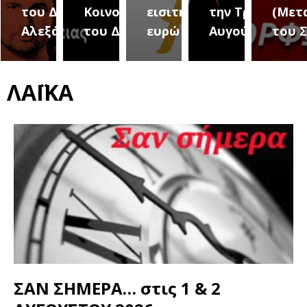
του Δήμου
Κοινοτήτων
εισιτήριο 2
την Τρίτη 18
(Μετ
ύρεια
Αλεξάνδρειας
του Δήμου
ευρώ
Αυγούστου
του 
ΛΑΪΚΑ
ΣΑΝ ΣΗΜΕΡΑ… στις 1 & 2