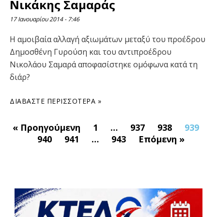
Νικάκης Σαμαράς
17 Ιανουαρίου 2014
7:46
Η αμοιβαία αλλαγή αξιωμάτων μεταξύ του προέδρου
Δημοσθένη Γυρούση και του αντιπροέδρου
Νικολάου Σαμαρά αποφασίστηκε ομόφωνα κατά τη
διάρ?
ΔΙΑΒΆΣΤΕ ΠΕΡΙΣΣΌΤΕΡΑ »
« Προηγούμενη
1
…
937
938
939
940
941
…
943
Επόμενη »