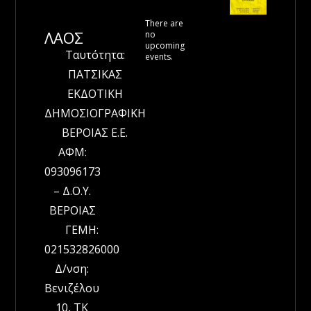
There are
ΛΑΟΣ
no
Notice
upcoming
Ταυτότητα:
events.
ΠΑΤΣΙΚΑΣ
ΕΚΔΟΤΙΚΗ
ΔΗΜΟΣΙΟΓΡΑΦΙΚΗ
ΒΕΡΟΙΑΣ Ε.Ε.
ΑΦΜ:
093096173
– Δ.Ο.Υ.
ΒΕΡΟΙΑΣ
ΓΕΜΗ:
021532826000
Δ/νση:
Βενιζέλου
10, ΤΚ