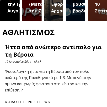
ριο 2
την Τρίτη 18
(Μεταμόρφωση
Εφορεία
μουσική
10
Αυγούστου
του Σωτήρος)
Αρχαιοτήτων
βραδιά
Σεπτ
ΑΘΛΗΤΙΣΜΟΣ
Ήττα από ανώτερο αντίπαλο για
τη Βέροια
19 Ιανουαρίου 2014
19:17
Φυσιολογική ήττα για τη Βέροια από τον πολύ
ανώτερό της Παναθηναϊκό με 1-3. Με κενά στην
άμυνα και χωρίς φαντασία στο κέντρο και την
επίθεση, ?
ΔΙΑΒΆΣΤΕ ΠΕΡΙΣΣΌΤΕΡΑ »