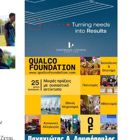
ν
ίζεται