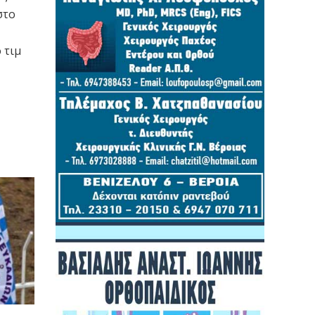
στο
 τιμ