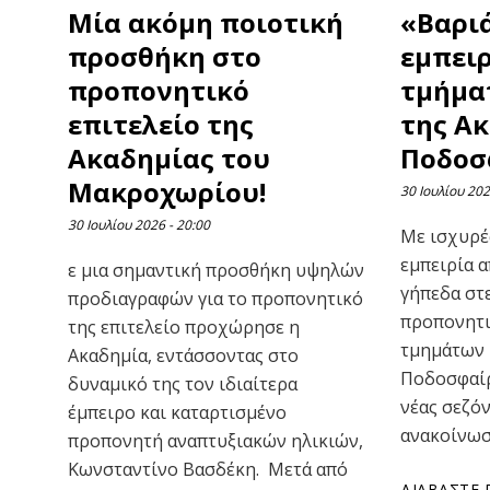
Μία ακόμη ποιοτική
«Βαρι
προσθήκη στο
εμπειρ
προπονητικό
τμήμα
επιτελείο της
της Α
Ακαδημίας του
Ποδοσ
Μακροχωρίου!
30 Ιουλίου 20
30 Ιουλίου 2026
20:00
Με ισχυρέ
εμπειρία α
ε μια σημαντική προσθήκη υψηλών
γήπεδα στ
προδιαγραφών για το προπονητικό
προπονητι
της επιτελείο προχώρησε η
τμημάτων 
Ακαδημία, εντάσσοντας στο
Ποδοσφαίρ
δυναμικό της τον ιδιαίτερα
νέας σεζό
έμπειρο και καταρτισμένο
ανακοίνωσ
προπονητή αναπτυξιακών ηλικιών,
Κωνσταντίνο Βασδέκη. Μετά από
ΔΙΑΒΆΣΤΕ 