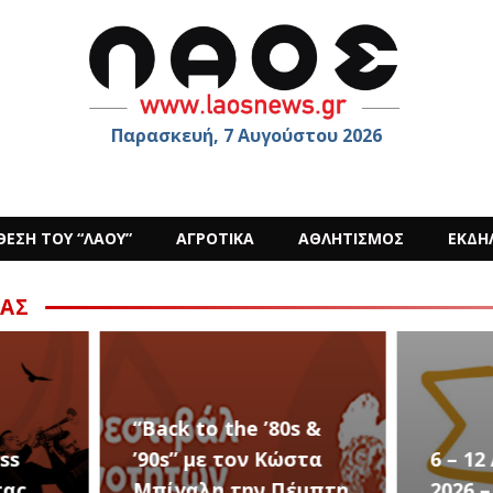
Παρασκευή, 7 Αυγούστου 2026
ΘΕΣΗ ΤΟΥ “ΛΑΟΥ”
ΑΓΡΟΤΙΚΑ
ΑΘΛΗΤΙΣΜΟΣ
ΕΚΔΗ
ΑΣ
s &
στα
6 – 12 ΑΥΓΟΥΣΤΟΥ
Ο Sid
έμπτη
2026 – Σαν ΣΤΑΡ του
στην 