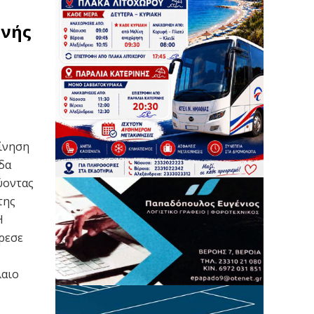
θνής
ίνηση
δα
ύοντας
της
Η
ρεσε
λαιο