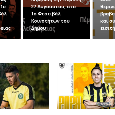
στο
θερινού σινεμά, με 7
για τ
βραβευμένες ταινίες
συνα
υ
και συμβολικό
Καλοκ
εισιτήριο 2 ευρώ
Τρίτη