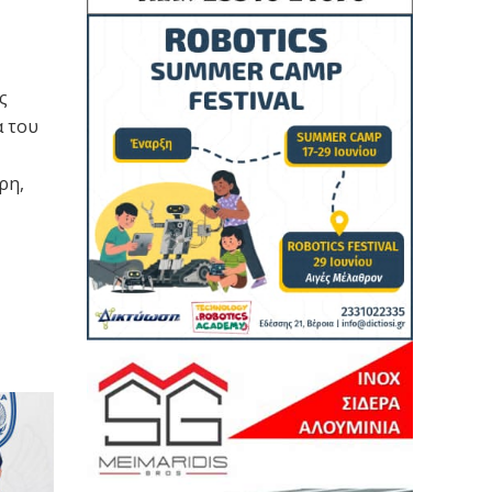
ς
α του
ρη,