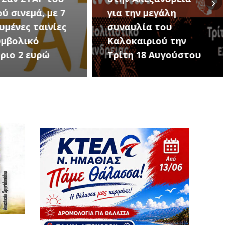
›
ην μεγάλη
Εκδηλώσεις Νέου
υλία του
Προδρόμου Ημαθίας
αιριού την
(Μεταμόρφωση του
 18 Αυγούστου
Σωτήρος)