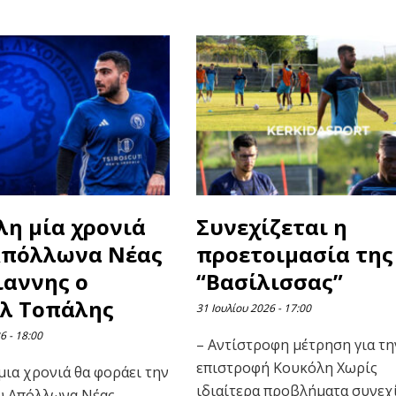
λη μία χρονιά
Συνεχίζεται η
Απόλλωνα Νέας
προετοιμασία της
ιαννης ο
“Βασίλισσας”
λ Τοπάλης
31 Ιουλίου 2026
17:00
26
18:00
– Αντίστροφη μέτρηση για τη
επιστροφή Κουκόλη Χωρίς
μια χρονιά θα φοράει την
ιδιαίτερα προβλήματα συνεχ
υ Απόλλωνα Νέας