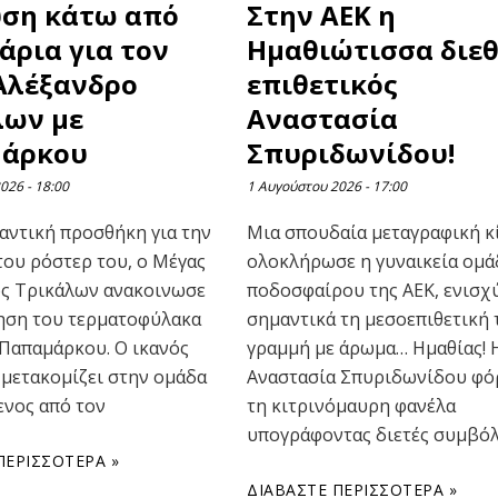
υση κάτω από
Στην ΑΕΚ η
άρια για τον
Ημαθιώτισσα διε
Αλέξανδρο
επιθετικός
λων με
Αναστασία
άρκου
Σπυριδωνίδου!
2026
18:00
1 Αυγούστου 2026
17:00
μαντική προσθήκη για την
Μια σπουδαία μεταγραφική κ
του ρόστερ του, ο Μέγας
ολοκλήρωσε η γυναικεία ομά
ς Τρικάλων ανακοινωσε
ποδοσφαίρου της ΑΕΚ, ενισχ
ηση του τερματοφύλακα
σημαντικά τη μεσοεπιθετική 
Παπαμάρκου. Ο ικανός
γραμμή με άρωμα… Ημαθίας! 
 μετακομίζει στην ομάδα
Αναστασία Σπυριδωνίδου φό
νος από τον
τη κιτρινόμαυρη φανέλα
υπογράφοντας διετές συμβό
ΠΕΡΙΣΣΌΤΕΡΑ »
ΔΙΑΒΆΣΤΕ ΠΕΡΙΣΣΌΤΕΡΑ »