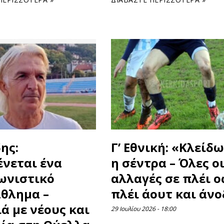
ης:
Γ’ Εθνική: «Κλείδ
ένεται ένα
η σέντρα – Όλες ο
ωνιστικό
αλλαγές σε πλέι ο
θλημα –
πλέι άουτ και άνο
ά με νέους και
29 Ιουλίου 2026
18:00