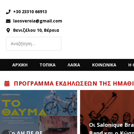
+30 23310 66913
laosveroia@gmail.com
Βενιζέλου 10, Βέροια
ΑΡΧΙΚΗ
ΤΟΠΙΚΑ
ΛΑΪΚΑ
ΚΟΙΝΩΝΙΚΑ
Η 
ΠΡΌΓΡΑΜΜΑ ΕΚΔΗΛΏΣΕΩΝ ΤΗΣ ΗΜΑΘΊ
“Back to the ’80
Οι Salonique Brass
’90s” με τον Κώ
Band και ο Κώστας
Μπίγαλη την Π