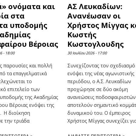
ά» ονόματα και
ΑΣ Λευκαδίων:
ία στα
Ανανέωσαν οι
τα υποδομής
Χρήστος Μίγγας κ
καδημίας
Κωστής
φαίρου Βέροιας
Κωστογλουδης
26
18:00
30 Ιουλίου 2026
17:00
ς παρουσίες και πολλή
Συνεχίζοντας τον σχεδιασμό
πό τα επαγγελματικά
ενόψει της νέας αγωνιστικής
ελεχώνεται το
περιόδου, ο Α.Σ. Λευκαδίων
κό επιτελείο των
προχώρησε σε δύο ακόμη
υποδομής της Ακαδημίας
ανανεώσεις ποδοσφαιριστών
ου Βέροιας ενόψει της
αποτελούν σημαντικό κομμάτ
ν. Η διοίκηση
δυναμικού του. Ο έμπειρος
ε την τριάδα
Χρήστος Μίγγας συνεχίζει γι
ΠΕΡΙΣΣΌΤΕΡΑ »
ΔΙΑΒΆΣΤΕ ΠΕΡΙΣΣΌΤΕΡΑ »