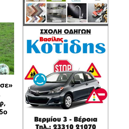
ωσε»
ι
φ,
δο