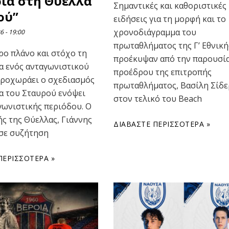
ρία στη Θύελλα
Σημαντικές και καθοριστικές
ού”
ειδήσεις για τη μορφή και το
χρονοδιάγραμμα του
26
19:00
πρωταθλήματος της Γ’ Εθνική
ρο πλάνο και στόχο τη
προέκυψαν από την παρουσί
α ενός ανταγωνιστικού
προέδρου της επιτροπής
ροχωράει ο σχεδιασμός
πρωταθλήματος, Βασίλη Σίδε
α του Σταυρού ενόψει
στον τελικό του Beach
γωνιστικής περιόδου. Ο
ς της Θύελλας, Γιάννης
ΔΙΑΒΆΣΤΕ ΠΕΡΙΣΣΌΤΕΡΑ »
 σε συζήτηση
ΠΕΡΙΣΣΌΤΕΡΑ »