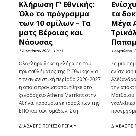
Κλήρωση Γ’ Εθνικής:
Ενίσχ
Όλο το πρόγραμμα
τα δοκ
των 10 ομίλων – Τα
Μέγα 
ματς Βέροιας και
Τρικά
Νάουσας
Παπαμ
1 Αυγούστου 2026
19:00
1 Αυγούστου 
Ολοκληρώθηκε η κλήρωση του
Σε μια ση
πρωταθλήματος της Γ’ Εθνικής για
ενίσχυση 
την αγωνιστική περίοδο 2026-2027,
Αλέξανδρο
η οποία πραγματοποιήθηκε στο
την απόκτ
ξενοδοχείο Athens Marriott στην
Ματθαίου 
Αθήνα, παρουσία εκπροσώπων της
γκολκίπερ
ΕΠΟ και των ομάδων. Στη
προερχόμε
ΔΙΑΒΆΣΤΕ ΠΕΡΙΣΣΌΤΕΡΑ »
ΔΙΑΒΆΣΤΕ 