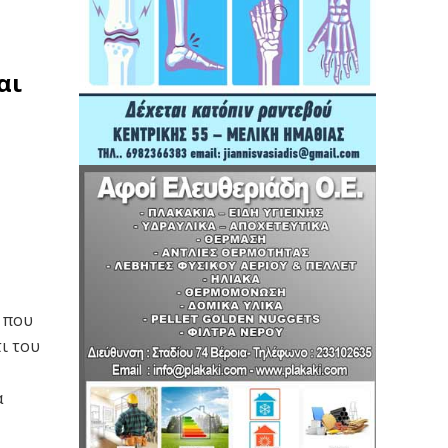
αι
 που
ι του
α