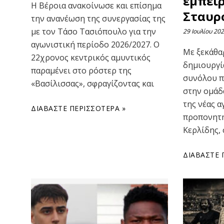
εμπει
Η Βέροια ανακοίνωσε και επίσημα
Σταυρ
την ανανέωση της συνεργασίας της
με τον Τάσο Τασιόπουλο για την
29 Ιουλίου 20
αγωνιστική περίοδο 2026/2027. Ο
Με ξεκάθα
22χρονος κεντρικός αμυντικός
δημιουργί
παραμένει στο ρόστερ της
συνόλου π
«Βασίλισσας», σφραγίζοντας και
στην ομάδ
της νέας α
ΔΙΑΒΆΣΤΕ ΠΕΡΙΣΣΌΤΕΡΑ »
προπονητή
Κερλίδης,
ΔΙΑΒΆΣΤΕ 