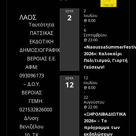
2
ΙΟΎΛ
ΛΑΟΣ
2
Ιουλίου
@ 8:00
Ταυτότητα:
-
6
ΠΑΤΣΙΚΑΣ
Σεπτεμβρίου
@ 23:00
ΕΚΔΟΤΙΚΗ
«NaoussaSummerFestiv
ΔΗΜΟΣΙΟΓΡΑΦΙΚΗ
2026»: Καλοκαίρι
ΒΕΡΟΙΑΣ Ε.Ε.
Πολιτισμού, Γιορτή
ΑΦΜ:
Γεύσεων!
093096173
12
ΙΟΎΛ
12
Ιουλίου
– Δ.Ο.Υ.
@ 8:00
ΒΕΡΟΙΑΣ
-
22
ΓΕΜΗ:
Αυγούστου
@ 22:00
021532826000
«ΞΗΡΟΛΙΒΑΔΙΩΤΙΚΑ
Δ/νση:
2026» – To
Βενιζέλου
πρόγραμμα των
εκδηλώσεων
10, ΤΚ