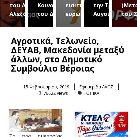
του Δήμου
Κοινοτήτων
εισιτήριο 2
την Τρίτη 18
(Μετ
ύρεια
Αλεξάνδρειας
του Δήμου
ευρώ
Αυγούστου
του 
Αγροτικά, Τελωνείο,
ΔΕΥΑΒ, Μακεδονία μεταξύ
άλλων, στο Δημοτικό
Συμβούλιο Βέροιας
15 Φεβρουαρίου, 2019
Εφημερίδα ΛΑΟΣ
76622 views
ΤΟΠΙΚΑ
Τα προ ημερησίας