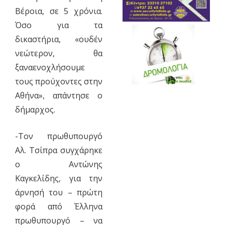
Βέροια, σε 5 χρόνια.
Όσο για τα
δικαστήρια, «ουδέν
νεώτερον, θα
ξαναενοχλήσουμε
τους προύχοντες στην
Αθήνα», απάντησε ο
δήμαρχος.
-Τον πρωθυπουργό
Αλ. Τσίπρα συγχάρηκε
ο Αντώνης
Καγκελίδης, για την
άρνησή του – πρώτη
φορά από Έλληνα
πρωθυπουργό – να