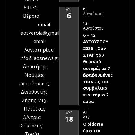
59131,
6
ΑΥΓ
6
Αυγούστου
Βέροια
-
12
email:
Αυγούστου
laosveroia@gmail.com
6 – 12
email
ΑΥΓΟΥΣΤΟΥ
2026 – Σαν
λογιστηρίου:
ΣΤΑΡ του
info@laosnews.gr
θερινού
Ιδιοκτήτης,
σινεμά, με 7
Νόμιμος
βραβευμένες
ταινίες και
εκπρόσωπος,
συμβολικό
Διευθυντής:
εισιτήριο 2
Ζήσης Μιχ.
ευρώ
Πατσίκας
All
ΑΥΓ
Δ/ντρια
18
day
Ο Sidarta
Σύνταξης:
έρχεται
Σοφία