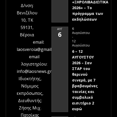
«ΞΗΡΟΛΙΒΑΔΙΩΤΙΚΑ
Δ/νση:
2026» – To
Βενιζέλου
πρόγραμμα των
εκδηλώσεων
10, ΤΚ
59131,
6
ΑΥΓ
6
Αυγούστου
Βέροια
-
12
email:
Αυγούστου
laosveroia@gmail.com
6 – 12
email
ΑΥΓΟΥΣΤΟΥ
2026 – Σαν
λογιστηρίου:
ΣΤΑΡ του
info@laosnews.gr
θερινού
Ιδιοκτήτης,
σινεμά, με 7
Νόμιμος
βραβευμένες
ταινίες και
εκπρόσωπος,
συμβολικό
Διευθυντής:
εισιτήριο 2
Ζήσης Μιχ.
ευρώ
Πατσίκας