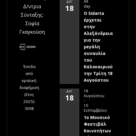
All
ΑΥΓ
Δ/ντρια
18
day
Ο Sidarta
Σύνταξης:
έρχεται
Σοφία
στην
Γκαγκούση
Αλεξάνδρεια
για την
μεγάλη
συναυλία
του
Έσοδα
Καλοκαιριού
την Τρίτη 18
από
Αυγούστου
κρατική
διαφήμιση
18
ΑΥΓ
(έτος
18
Αυγούστου
-
2025):
10
300€
Σεπτεμβρίου
1ο Μουσικό
Φεστιβάλ
Κοινοτήτων