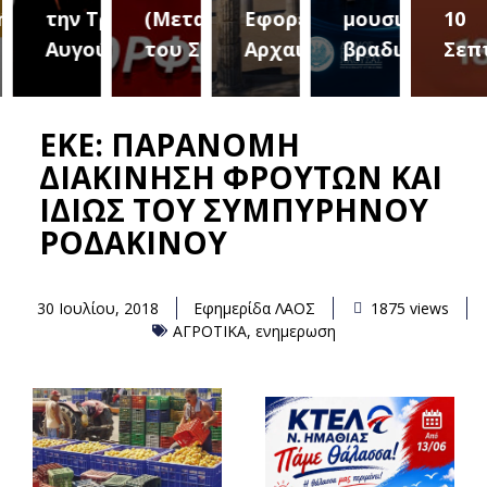
ριο 2
την Τρίτη 18
(Μεταμόρφωση
Εφορεία
μουσική
10
Αυγούστου
του Σωτήρος)
Αρχαιοτήτων
βραδιά
Σεπτ
EKE: ΠΑΡΑΝΟΜΗ
ΔΙΑΚΙΝΗΣΗ ΦΡΟΥΤΩΝ ΚΑΙ
ΙΔΙΩΣ ΤΟΥ ΣΥΜΠΥΡΗΝΟΥ
ΡΟΔΑΚΙΝΟΥ
30 Ιουλίου, 2018
Εφημερίδα ΛΑΟΣ
1875 views
ΑΓΡΟΤΙΚΑ
,
ενημερωση