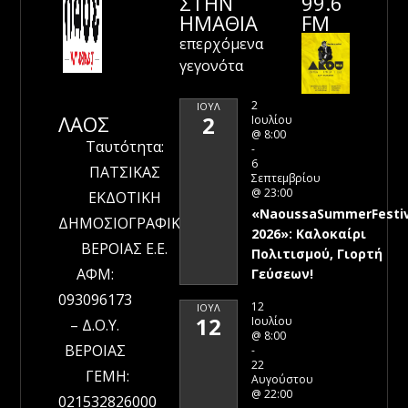
ΣΤΗΝ
99.6
ΗΜΑΘΊΑ
FM
επερχόμενα
γεγονότα
2
ΙΟΎΛ
ΛΑΟΣ
2
Ιουλίου
@ 8:00
Ταυτότητα:
-
6
ΠΑΤΣΙΚΑΣ
Σεπτεμβρίου
@ 23:00
ΕΚΔΟΤΙΚΗ
«NaoussaSummerFestiv
ΔΗΜΟΣΙΟΓΡΑΦΙΚΗ
2026»: Καλοκαίρι
ΒΕΡΟΙΑΣ Ε.Ε.
Πολιτισμού, Γιορτή
ΑΦΜ:
Γεύσεων!
093096173
12
ΙΟΎΛ
12
Ιουλίου
– Δ.Ο.Υ.
@ 8:00
ΒΕΡΟΙΑΣ
-
22
ΓΕΜΗ:
Αυγούστου
@ 22:00
021532826000