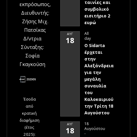
ταινίες και
εκπρόσωπος,
συμβολικό
Διευθυντής:
εισιτήριο 2
Ζήσης Μιχ.
ευρώ
Πατσίκας
All
ΑΥΓ
Δ/ντρια
18
day
Ο Sidarta
Σύνταξης:
έρχεται
Σοφία
στην
Γκαγκούση
Αλεξάνδρεια
για την
μεγάλη
συναυλία
του
Έσοδα
Καλοκαιριού
την Τρίτη 18
από
Αυγούστου
κρατική
διαφήμιση
18
ΑΥΓ
(έτος
18
Αυγούστου
-
2025):