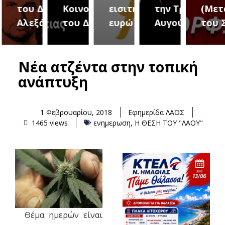
του Δήμου
Κοινοτήτων
εισιτήριο 2
την Τρίτη 18
(Μετ
ύρεια
Αλεξάνδρειας
του Δήμου
ευρώ
Αυγούστου
του 
Νέα ατζέντα στην τοπική
ανάπτυξη
1 Φεβρουαρίου, 2018
Εφημερίδα ΛΑΟΣ
1465 views
ενημερωση
,
Η ΘΕΣΗ ΤΟΥ "ΛΑΟΥ"
Θέμα ημερών είναι