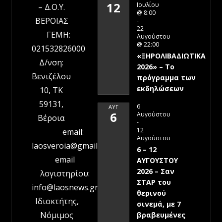
12
Ιουλίου
– Δ.Ο.Υ.
@ 8:00
ΒΕΡΟΙΑΣ
-
22
ΓΕΜΗ:
Αυγούστου
@ 22:00
021532826000
«ΞΗΡΟΛΙΒΑΔΙΩΤΙΚΑ
Δ/νση:
2026» – To
Βενιζέλου
πρόγραμμα των
εκδηλώσεων
10, ΤΚ
59131,
6
ΑΥΓ
6
Αυγούστου
Βέροια
-
12
email:
Αυγούστου
laosveroia@gmail.com
6 – 12
email
ΑΥΓΟΥΣΤΟΥ
2026 – Σαν
λογιστηρίου:
ΣΤΑΡ του
info@laosnews.gr
θερινού
Ιδιοκτήτης,
σινεμά, με 7
Νόμιμος
βραβευμένες