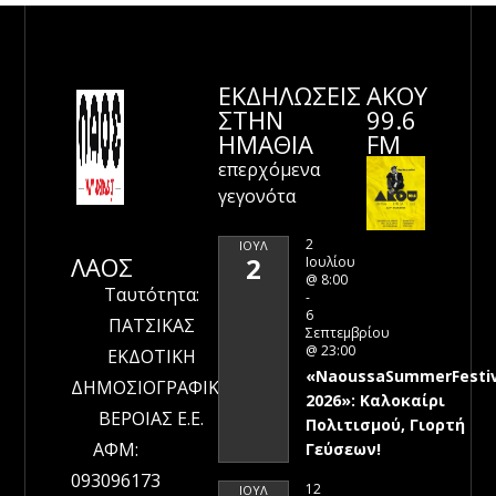
ΕΚΔΗΛΩΣΕΙΣ
ΑΚΟΥ
ΣΤΗΝ
99.6
ΗΜΑΘΊΑ
FM
επερχόμενα
γεγονότα
2
ΙΟΎΛ
ΛΑΟΣ
2
Ιουλίου
@ 8:00
Ταυτότητα:
-
6
ΠΑΤΣΙΚΑΣ
Σεπτεμβρίου
@ 23:00
ΕΚΔΟΤΙΚΗ
«NaoussaSummerFestiv
ΔΗΜΟΣΙΟΓΡΑΦΙΚΗ
2026»: Καλοκαίρι
ΒΕΡΟΙΑΣ Ε.Ε.
Πολιτισμού, Γιορτή
ΑΦΜ:
Γεύσεων!
093096173
12
ΙΟΎΛ