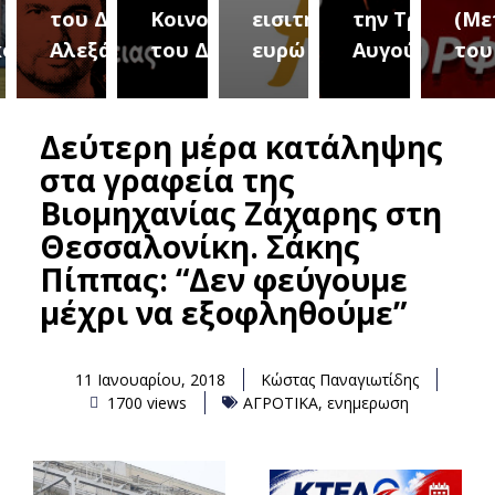
του Δήμου
Κοινοτήτων
εισιτήριο 2
την Τρίτη 18
(Μετ
ύρεια
Αλεξάνδρειας
του Δήμου
ευρώ
Αυγούστου
του 
Δεύτερη μέρα κατάληψης
στα γραφεία της
Βιομηχανίας Ζάχαρης στη
Θεσσαλονίκη. Σάκης
Πίππας: “Δεν φεύγουμε
μέχρι να εξοφληθούμε”
11 Ιανουαρίου, 2018
Κώστας Παναγιωτίδης
1700 views
ΑΓΡΟΤΙΚΑ
,
ενημερωση