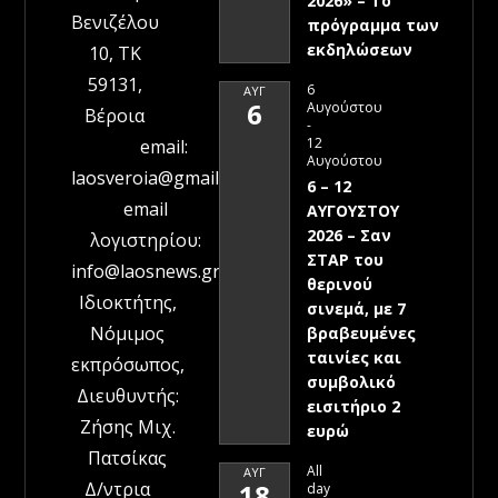
2026» – To
Βενιζέλου
πρόγραμμα των
εκδηλώσεων
10, ΤΚ
59131,
6
ΑΥΓ
6
Αυγούστου
Βέροια
-
12
email:
Αυγούστου
laosveroia@gmail.com
6 – 12
email
ΑΥΓΟΥΣΤΟΥ
2026 – Σαν
λογιστηρίου:
ΣΤΑΡ του
info@laosnews.gr
θερινού
Ιδιοκτήτης,
σινεμά, με 7
Νόμιμος
βραβευμένες
ταινίες και
εκπρόσωπος,
συμβολικό
Διευθυντής:
εισιτήριο 2
Ζήσης Μιχ.
ευρώ
Πατσίκας
All
ΑΥΓ
Δ/ντρια
18
day