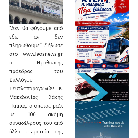
“Δεν θα φύγουμε από
εδώ αν δεν
πληρωθούμε” δήλωσε
στο www.laosnews.gr
ο Ημαθιώτης
πρόεδρος του
Συλλόγου
Τευτλοπαραγωγών Κ.
Μακεδονίας Σάκης
Πίππας, ο οποίος μαζί
με 100 ακόμη
συναδέλφους του από
άλλα σωματεία της