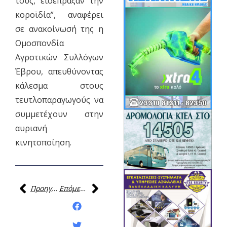
τους, εισέπραξαν την
κοροϊδία”, αναφέρει
σε ανακοίνωσή της η
Ομοσπονδία
Αγροτικών Συλλόγων
Έβρου, απευθύνοντας
κάλεσμα στους
τευτλοπαραγωγούς να
συμμετέχουν στην
αυριανή
κινητοποίηση.
Προηγούμενη
Επόμενη
Κοινοποίηση της
ανάρτησης: