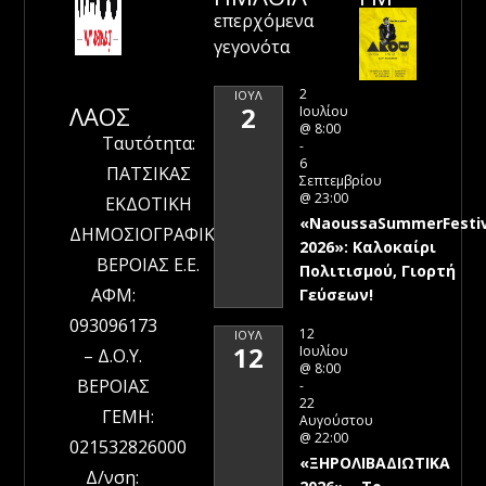
επερχόμενα
γεγονότα
2
ΙΟΎΛ
ΛΑΟΣ
2
Ιουλίου
@ 8:00
Ταυτότητα:
-
6
ΠΑΤΣΙΚΑΣ
Σεπτεμβρίου
@ 23:00
ΕΚΔΟΤΙΚΗ
«NaoussaSummerFestiv
ΔΗΜΟΣΙΟΓΡΑΦΙΚΗ
2026»: Καλοκαίρι
ΒΕΡΟΙΑΣ Ε.Ε.
Πολιτισμού, Γιορτή
ΑΦΜ:
Γεύσεων!
093096173
12
ΙΟΎΛ
12
Ιουλίου
– Δ.Ο.Υ.
@ 8:00
ΒΕΡΟΙΑΣ
-
22
ΓΕΜΗ:
Αυγούστου
@ 22:00
021532826000
«ΞΗΡΟΛΙΒΑΔΙΩΤΙΚΑ
Δ/νση: