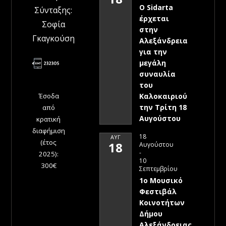
Ο Sidarta
Σύνταξης:
έρχεται
Σοφία
στην
Γκαγκούση
Αλεξάνδρεια
για την
μεγάλη
συναυλία
του
Έσοδα
Καλοκαιριού
την Τρίτη 18
από
Αυγούστου
κρατική
διαφήμιση
18
ΑΥΓ
(έτος
18
Αυγούστου
-
2025):
10
300€
Σεπτεμβρίου
1ο Μουσικό
Φεστιβάλ
Κοινοτήτων
Δήμου
Αλεξάνδρειας