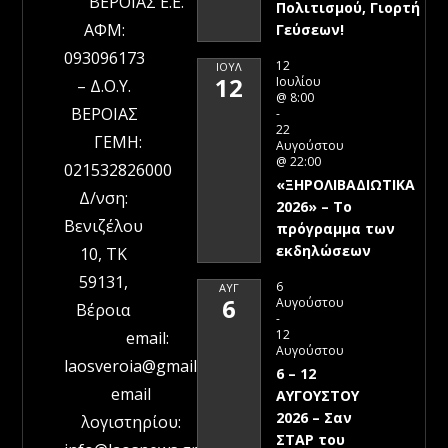
ΒΕΡΟΙΑΣ Ε.Ε.
Πολιτισμού, Γιορτή
ΑΦΜ:
Γεύσεων!
093096173
12
ΙΟΎΛ
12
Ιουλίου
– Δ.Ο.Υ.
@ 8:00
ΒΕΡΟΙΑΣ
-
22
ΓΕΜΗ:
Αυγούστου
@ 22:00
021532826000
«ΞΗΡΟΛΙΒΑΔΙΩΤΙΚΑ
Δ/νση:
2026» – To
Βενιζέλου
πρόγραμμα των
εκδηλώσεων
10, ΤΚ
59131,
6
ΑΥΓ
6
Αυγούστου
Βέροια
-
12
email:
Αυγούστου
laosveroia@gmail.com
6 – 12
email
ΑΥΓΟΥΣΤΟΥ
2026 – Σαν
λογιστηρίου:
ΣΤΑΡ του