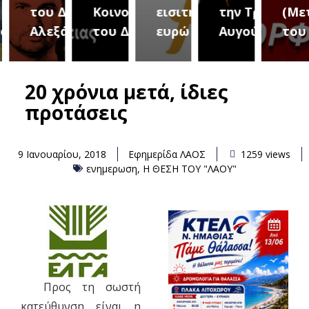
του Δήμου
Κοινοτήτων
εισιτήριο 2
την Τρίτη 18
(Μετ
ύρεια
Αλεξάνδρειας
του Δήμου
ευρώ
Αυγούστου
του 
20 χρόνια μετά, ίδιες
προτάσεις
9 Ιανουαρίου, 2018
Εφημερίδα ΛΑΟΣ
1259 views
ενημερωση
,
Η ΘΕΣΗ ΤΟΥ "ΛΑΟΥ"
Προς τη σωστή
κατεύθυνση είναι η