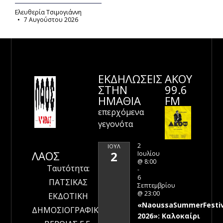
Ελευθερία Τσιμογιάννη
7 Αυγούστου 2026
ΕΚΔΗΛΩΣΕΙΣ
ΑΚΟΥ
ΣΤΗΝ
99.6
ΗΜΑΘΊΑ
FM
επερχόμενα
γεγονότα
2
ΙΟΎΛ
ΛΑΟΣ
2
Ιουλίου
@ 8:00
Ταυτότητα:
-
6
ΠΑΤΣΙΚΑΣ
Σεπτεμβρίου
@ 23:00
ΕΚΔΟΤΙΚΗ
«NaoussaSummerFestiv
ΔΗΜΟΣΙΟΓΡΑΦΙΚΗ
2026»: Καλοκαίρι