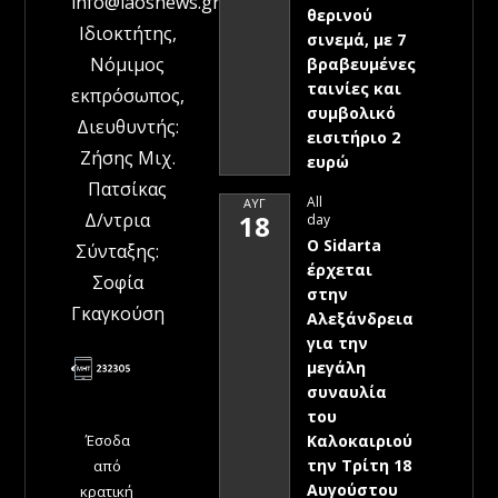
info@laosnews.gr
θερινού
Ιδιοκτήτης,
σινεμά, με 7
Νόμιμος
βραβευμένες
ταινίες και
εκπρόσωπος,
συμβολικό
Διευθυντής:
εισιτήριο 2
Ζήσης Μιχ.
ευρώ
Πατσίκας
All
ΑΥΓ
Δ/ντρια
18
day
Ο Sidarta
Σύνταξης:
έρχεται
Σοφία
στην
Γκαγκούση
Αλεξάνδρεια
για την
μεγάλη
συναυλία
του
Έσοδα
Καλοκαιριού
την Τρίτη 18
από
Αυγούστου
κρατική