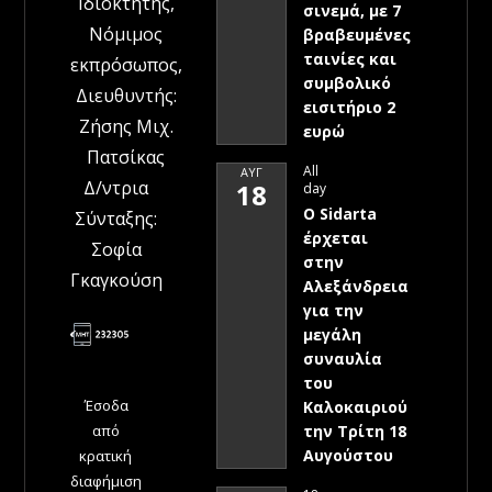
Ιδιοκτήτης,
σινεμά, με 7
Νόμιμος
βραβευμένες
ταινίες και
εκπρόσωπος,
συμβολικό
Διευθυντής:
εισιτήριο 2
Ζήσης Μιχ.
ευρώ
Πατσίκας
All
ΑΥΓ
Δ/ντρια
18
day
Ο Sidarta
Σύνταξης:
έρχεται
Σοφία
στην
Γκαγκούση
Αλεξάνδρεια
για την
μεγάλη
συναυλία
του
Έσοδα
Καλοκαιριού
την Τρίτη 18
από
Αυγούστου
κρατική
διαφήμιση