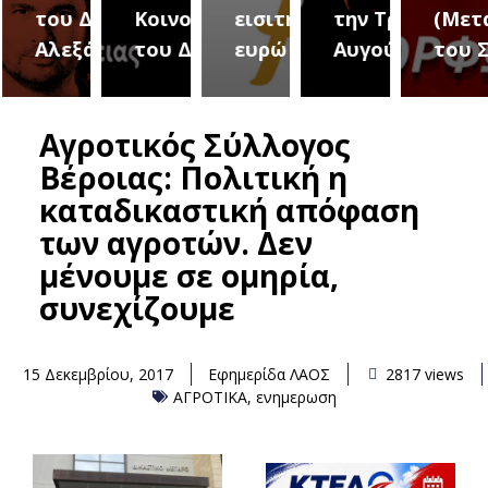
του Δήμου
Κοινοτήτων
εισιτήριο 2
την Τρίτη 18
(Μετ
ύρεια
Αλεξάνδρειας
του Δήμου
ευρώ
Αυγούστου
του 
Αγροτικός Σύλλογος
Βέροιας: Πολιτική η
καταδικαστική απόφαση
των αγροτών. Δεν
μένουμε σε ομηρία,
συνεχίζουμε
15 Δεκεμβρίου, 2017
Εφημερίδα ΛΑΟΣ
2817 views
ΑΓΡΟΤΙΚΑ
,
ενημερωση