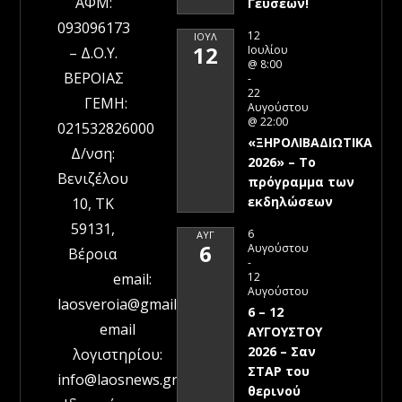
ΑΦΜ:
Γεύσεων!
093096173
12
ΙΟΎΛ
12
Ιουλίου
– Δ.Ο.Υ.
@ 8:00
ΒΕΡΟΙΑΣ
-
22
ΓΕΜΗ:
Αυγούστου
@ 22:00
021532826000
«ΞΗΡΟΛΙΒΑΔΙΩΤΙΚΑ
Δ/νση:
2026» – To
Βενιζέλου
πρόγραμμα των
εκδηλώσεων
10, ΤΚ
59131,
6
ΑΥΓ
6
Αυγούστου
Βέροια
-
12
email:
Αυγούστου
laosveroia@gmail.com
6 – 12
email
ΑΥΓΟΥΣΤΟΥ
2026 – Σαν
λογιστηρίου:
ΣΤΑΡ του
info@laosnews.gr
θερινού