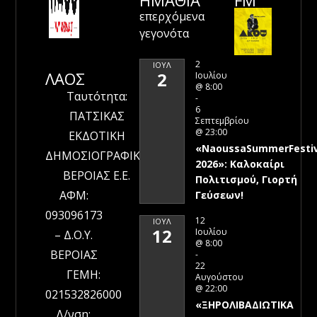
επερχόμενα
γεγονότα
2
ΙΟΎΛ
ΛΑΟΣ
2
Ιουλίου
@ 8:00
Ταυτότητα:
-
6
ΠΑΤΣΙΚΑΣ
Σεπτεμβρίου
@ 23:00
ΕΚΔΟΤΙΚΗ
«NaoussaSummerFestiv
ΔΗΜΟΣΙΟΓΡΑΦΙΚΗ
2026»: Καλοκαίρι
ΒΕΡΟΙΑΣ Ε.Ε.
Πολιτισμού, Γιορτή
ΑΦΜ:
Γεύσεων!
093096173
12
ΙΟΎΛ
12
Ιουλίου
– Δ.Ο.Υ.
@ 8:00
ΒΕΡΟΙΑΣ
-
22
ΓΕΜΗ:
Αυγούστου
@ 22:00
021532826000
«ΞΗΡΟΛΙΒΑΔΙΩΤΙΚΑ
Δ/νση: