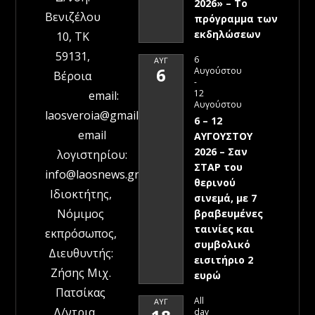
2026» – To
Βενιζέλου
πρόγραμμα των
εκδηλώσεων
10, ΤΚ
59131,
6
ΑΥΓ
6
Αυγούστου
Βέροια
-
12
email:
Αυγούστου
laosveroia@gmail.com
6 – 12
email
ΑΥΓΟΥΣΤΟΥ
2026 – Σαν
λογιστηρίου:
ΣΤΑΡ του
info@laosnews.gr
θερινού
Ιδιοκτήτης,
σινεμά, με 7
Νόμιμος
βραβευμένες
ταινίες και
εκπρόσωπος,
συμβολικό
Διευθυντής:
εισιτήριο 2
Ζήσης Μιχ.
ευρώ
Πατσίκας
All
ΑΥΓ
Δ/ντρια
day