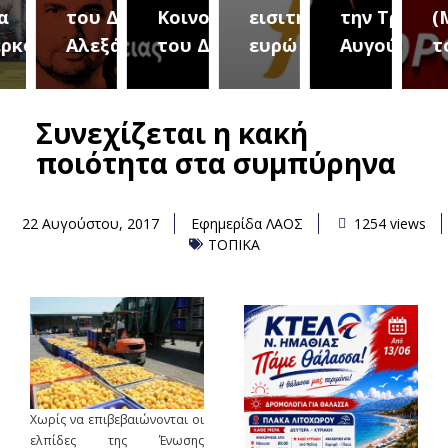
του Δήμου
Κοινοτήτων
εισιτήριο 2
την Τρίτη 18
(Μετ
ύρεια
Αλεξάνδρειας
του Δήμου
ευρώ
Αυγούστου
του 
Συνεχίζεται η κακή
ποιότητα στα συμπύρηνα
22 Αυγούστου, 2017
Εφημερίδα ΛΑΟΣ
1254 views
ΤΟΠΙΚΑ
Χωρίς να επιβεβαιώνονται οι
ελπίδες της Ένωσης