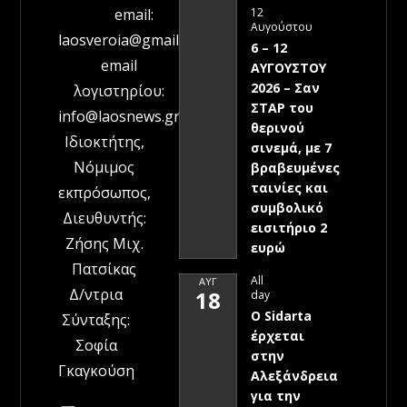
12
email:
Αυγούστου
laosveroia@gmail.com
6 – 12
email
ΑΥΓΟΥΣΤΟΥ
2026 – Σαν
λογιστηρίου:
ΣΤΑΡ του
info@laosnews.gr
θερινού
Ιδιοκτήτης,
σινεμά, με 7
Νόμιμος
βραβευμένες
ταινίες και
εκπρόσωπος,
συμβολικό
Διευθυντής:
εισιτήριο 2
Ζήσης Μιχ.
ευρώ
Πατσίκας
All
ΑΥΓ
Δ/ντρια
18
day
Ο Sidarta
Σύνταξης:
έρχεται
Σοφία
στην
Γκαγκούση
Αλεξάνδρεια
για την