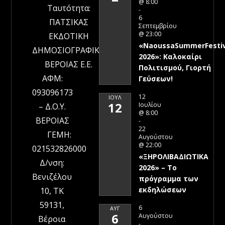
@ 8:00
Ταυτότητα:
-
6
ΠΑΤΣΙΚΑΣ
Σεπτεμβρίου
@ 23:00
ΕΚΔΟΤΙΚΗ
«NaoussaSummerFestiv
ΔΗΜΟΣΙΟΓΡΑΦΙΚΗ
2026»: Καλοκαίρι
ΒΕΡΟΙΑΣ Ε.Ε.
Πολιτισμού, Γιορτή
ΑΦΜ:
Γεύσεων!
093096173
12
ΙΟΎΛ
12
Ιουλίου
– Δ.Ο.Υ.
@ 8:00
ΒΕΡΟΙΑΣ
-
22
ΓΕΜΗ:
Αυγούστου
@ 22:00
021532826000
«ΞΗΡΟΛΙΒΑΔΙΩΤΙΚΑ
Δ/νση:
2026» – To
Βενιζέλου
πρόγραμμα των
εκδηλώσεων
10, ΤΚ
59131,
6
ΑΥΓ
6
Αυγούστου
Βέροια
-