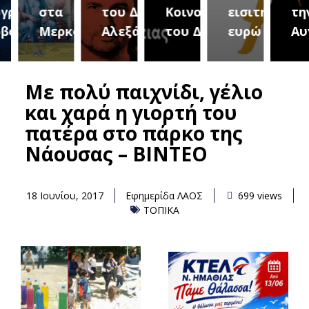
αμμα
στα
του Δήμου
Κοινοτήτων
εισιτήριο 2
την Τ
λών
Μερκούρεια
Αλεξάνδρειας
του Δήμου
ευρώ
Αυγο
Με πολύ παιχνίδι, γέλιο
και χαρά η γιορτή του
πατέρα στο πάρκο της
Νάουσας – BINTEO
18 Ιουνίου, 2017
Εφημερίδα ΛΑΟΣ
699 views
ΤΟΠΙΚΑ