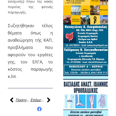
ενίσχυσης) λόγω της κακής
πορείας της φετινής
παραγωγής.
Συζητήθηκαν τέλος
θέματα όπως η
αναθεώρηση τής ΚΑΠ,
προβλήματα που
αφορούν του εργάτες
γης, τον ΕΛΓΑ, το
κόστος παραγωγής
κ.λπ.
Προηγούμενη
Επόμενη
Κοινοποίηση της
ανάρτησης: