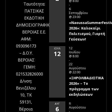
@ 8:00
Ταυτότητα:
-
6
ΠΑΤΣΙΚΑΣ
Σεπτεμβρίου
@ 23:00
ΕΚΔΟΤΙΚΗ
«NaoussaSummerFestiv
ΔΗΜΟΣΙΟΓΡΑΦΙΚΗ
2026»: Καλοκαίρι
ΒΕΡΟΙΑΣ Ε.Ε.
Πολιτισμού, Γιορτή
ΑΦΜ:
Γεύσεων!
093096173
12
ΙΟΎΛ
12
Ιουλίου
– Δ.Ο.Υ.
@ 8:00
ΒΕΡΟΙΑΣ
-
22
ΓΕΜΗ:
Αυγούστου
@ 22:00
021532826000
«ΞΗΡΟΛΙΒΑΔΙΩΤΙΚΑ
Δ/νση:
2026» – To
Βενιζέλου
πρόγραμμα των
εκδηλώσεων
10, ΤΚ
59131,
6
ΑΥΓ
6
Αυγούστου
Βέροια
-