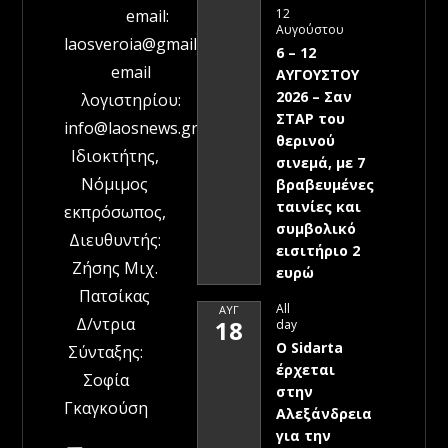
12
email:
Αυγούστου
laosveroia@gmail.com
6 – 12
email
ΑΥΓΟΥΣΤΟΥ
2026 – Σαν
λογιστηρίου:
ΣΤΑΡ του
info@laosnews.gr
θερινού
Ιδιοκτήτης,
σινεμά, με 7
Νόμιμος
βραβευμένες
ταινίες και
εκπρόσωπος,
συμβολικό
Διευθυντής:
εισιτήριο 2
Ζήσης Μιχ.
ευρώ
Πατσίκας
All
ΑΥΓ
Δ/ντρια
18
day
Ο Sidarta
Σύνταξης:
έρχεται
Σοφία
στην
Γκαγκούση
Αλεξάνδρεια
για την