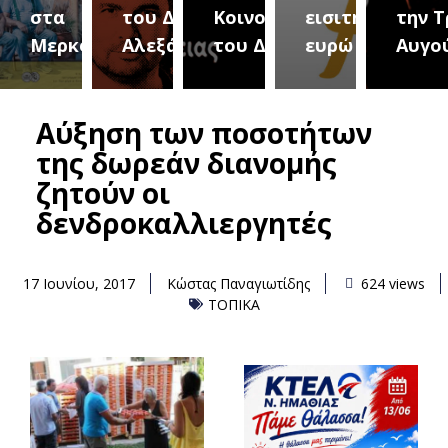
του Δήμου
Κοινοτήτων
εισιτήριο 2
την Τρίτη 18
(Μετ
ύρεια
Αλεξάνδρειας
του Δήμου
ευρώ
Αυγούστου
του 
Αύξηση των ποσοτήτων
της δωρεάν διανομής
ζητούν οι
δενδροκαλλιεργητές
17 Ιουνίου, 2017
Κώστας Παναγιωτίδης
624 views
ΤΟΠΙΚΑ