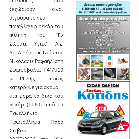
επιδόσεις που
ξεχώρισαν είναι
σίγουρα το νέο
πανελλήνιο ρεκόρ του
αθλητή του “Εν
Σώματι Υγιεί” Α.Σ.
ΑμεΑ Βέροιας Ντίσιου
Νικόλαου Ραφαήλ στη
Σφαιροβολία F41/U20
με 11.70μ, ο οποίος
κατέρριψε για ακόμα
μια φορά το δικό του
ρεκόρ (11.60μ από το
Πανελλήνιο
Πρωτάθλημα Παρα
Στίβου,