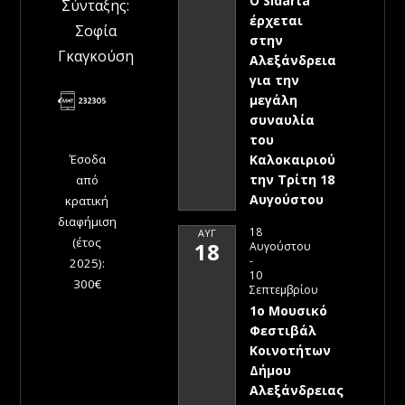
Ο Sidarta
Σύνταξης:
έρχεται
Σοφία
στην
Γκαγκούση
Αλεξάνδρεια
για την
μεγάλη
συναυλία
του
Έσοδα
Καλοκαιριού
την Τρίτη 18
από
Αυγούστου
κρατική
διαφήμιση
18
ΑΥΓ
(έτος
18
Αυγούστου
-
2025):
10
300€
Σεπτεμβρίου
1ο Μουσικό
Φεστιβάλ
Κοινοτήτων
Δήμου
Αλεξάνδρειας