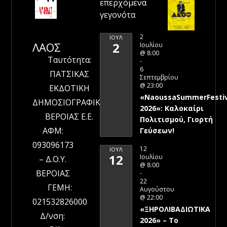
επερχόμενα
γεγονότα
2
ΙΟΎΛ
ΛΑΟΣ
2
Ιουλίου
@ 8:00
Ταυτότητα:
-
6
ΠΑΤΣΙΚΑΣ
Σεπτεμβρίου
@ 23:00
ΕΚΔΟΤΙΚΗ
«NaoussaSummerFestiv
ΔΗΜΟΣΙΟΓΡΑΦΙΚΗ
2026»: Καλοκαίρι
ΒΕΡΟΙΑΣ Ε.Ε.
Πολιτισμού, Γιορτή
ΑΦΜ:
Γεύσεων!
093096173
12
ΙΟΎΛ
12
Ιουλίου
– Δ.Ο.Υ.
@ 8:00
ΒΕΡΟΙΑΣ
-
22
ΓΕΜΗ:
Αυγούστου
@ 22:00
021532826000
«ΞΗΡΟΛΙΒΑΔΙΩΤΙΚΑ
Δ/νση:
2026» – To