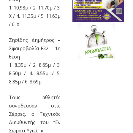
1. 10.98μ / 2. 11.70μ / 3.
Χ / 4. 11.35μ / 5. 11.63μ
/ 6. Χ
Ζησίδης Δημήτρος –
Σφαιροβολία F32 – 1η
θέση
1. 8.35μ / 2. 8.65μ / 3.
8.50μ / 4. 8.55μ / 5.
8.85μ / 6. 8.69μ
Τους αθλητές
συνόδευσαν στις
Σέρρες, ο Τεχνικός
Διευθυντής του “Εν
Σώματι Υγιεί” κ.