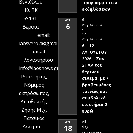
Βενιζέλου
πρόγραμμα των
εκδηλώσεων
10, ΤΚ
59131,
6
ΑΥΓ
6
Αυγούστου
Βέροια
-
12
email:
Αυγούστου
laosveroia@gmail.com
6 – 12
email
ΑΥΓΟΥΣΤΟΥ
2026 – Σαν
λογιστηρίου:
ΣΤΑΡ του
info@laosnews.gr
θερινού
Ιδιοκτήτης,
σινεμά, με 7
Νόμιμος
βραβευμένες
ταινίες και
εκπρόσωπος,
συμβολικό
Διευθυντής:
εισιτήριο 2
Ζήσης Μιχ.
ευρώ
Πατσίκας
All
ΑΥΓ
Δ/ντρια
18
day