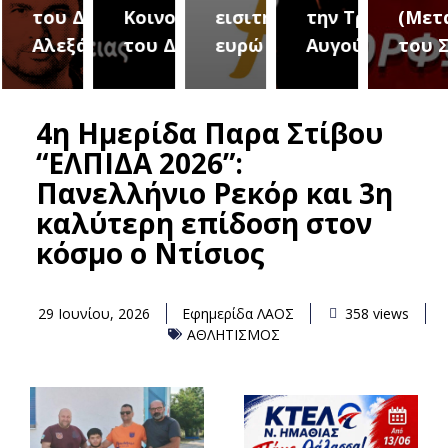
του Δήμου
Κοινοτήτων
εισιτήριο 2
την Τρίτη 18
(Μετ
ύρεια
Αλεξάνδρειας
του Δήμου
ευρώ
Αυγούστου
του 
4η Ημερίδα Παρα Στίβου
“ΕΛΠΙΔΑ 2026”:
Πανελλήνιο Ρεκόρ και 3η
καλύτερη επίδοση στον
κόσμο ο Ντίσιος
29 Ιουνίου, 2026
Εφημερίδα ΛΑΟΣ
358 views
ΑΘΛΗΤΙΣΜΟΣ