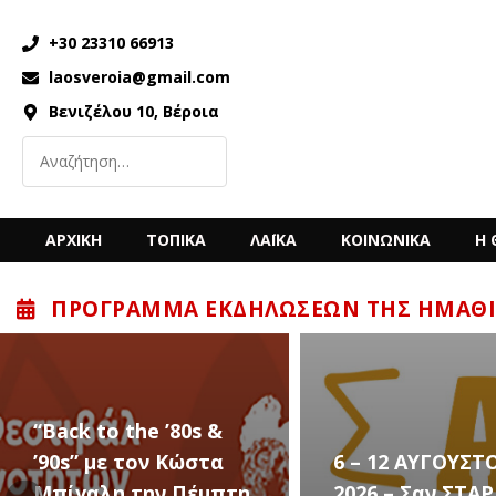
+30 23310 66913
laosveroia@gmail.com
Βενιζέλου 10, Βέροια
ΑΡΧΙΚΗ
ΤΟΠΙΚΑ
ΛΑΪΚΑ
ΚΟΙΝΩΝΙΚΑ
Η 
ΠΡΌΓΡΑΜΜΑ ΕΚΔΗΛΏΣΕΩΝ ΤΗΣ ΗΜΑΘΊ
6 – 12 ΑΥΓΟΥΣΤΟΥ
Ο Sidarta έρχετ
2026 – Σαν ΣΤΑΡ του
στην Αλεξάνδρε