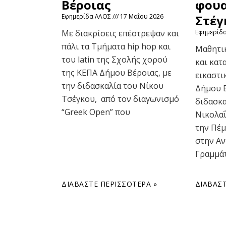
Βέροιας
φουα
Εφημερίδα ΛΑΟΣ
17 Μαΐου 2026
Στέγ
Με διακρίσεις επέστρεψαν και
Εφημερίδ
πάλι τα Τμήματα hip hop και
Μαθητι
του latin της Σχολής χορού
και κατ
της ΚΕΠΑ Δήμου Βέροιας, με
εικαστι
την διδασκαλία του Νίκου
Δήμου Β
Τσέγκου, από τον διαγωνισμό
διδασκα
“Greek Open” που
Νικολαΐ
την Πέμ
στην Αν
Γραμμάτ
ΔΙΑΒΆΣΤΕ ΠΕΡΙΣΣΌΤΕΡΑ »
ΔΙΑΒΆΣΤ