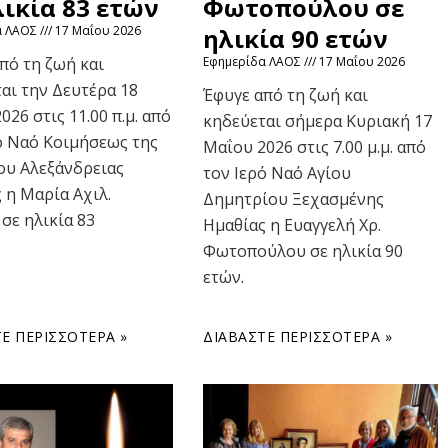
λικία 83 ετών
Φωτοπούλου σε
α ΛΑΟΣ
17 Μαΐου 2026
ηλικία 90 ετών
πό τη ζωή και
Εφημερίδα ΛΑΟΣ
17 Μαΐου 2026
αι την Δευτέρα 18
Έφυγε από τη ζωή και
026 στις 11.00 π.μ. από
κηδεύεται σήμερα Κυριακή 17
ό Ναό Κοιμήσεως της
Μαΐου 2026 στις 7.00 μ.μ. από
ου Αλεξάνδρειας
τον Ιερό Ναό Αγίου
 η Μαρία Αχιλ.
Δημητρίου Ξεχασμένης
σε ηλικία 83
Ημαθίας η Ευαγγελή Χρ.
Φωτοπούλου σε ηλικία 90
ετών.
Ε ΠΕΡΙΣΣΌΤΕΡΑ »
ΔΙΑΒΆΣΤΕ ΠΕΡΙΣΣΌΤΕΡΑ »