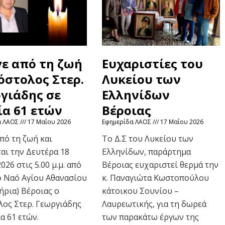
ε από τη ζωή
Ευχαριστίες του
όστολος Στερ.
Λυκείου των
γιάδης σε
Ελληνίδων
ία 61 ετών
Βέροιας
α ΛΑΟΣ
17 Μαΐου 2026
Εφημερίδα ΛΑΟΣ
17 Μαΐου 2026
πό τη ζωή και
Το Δ.Σ του Λυκείου των
αι την Δευτέρα 18
Ελληνίδων, παράρτημα
026 στις 5.00 μ.μ. από
Βέροιας ευχαριστεί θερμά την
ό Ναό Αγίου Αθανασίου
κ. Παναγιώτα Κωστοπούλου
ήρια) Βέροιας ο
κάτοικου Σουνίου –
ος Στερ. Γεωργιάδης
Λαυρεωτικής, για τη δωρεά
α 61 ετών.
των παρακάτω έργων της