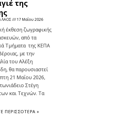
γιέ της
ης
α ΛΑΟΣ
17 Μαΐου 2026
κή έκθεση ζωγραφικής
ασκευών, από τα
κά Τμήματα της ΚΕΠΑ
έροιας, με την
λία του Αλέξη
δη, θα παρουσιαστεί
πτη 21 Μαΐου 2026,
τωνιάδειο Στέγη
ων και Τεχνών. Τα
Ε ΠΕΡΙΣΣΌΤΕΡΑ »