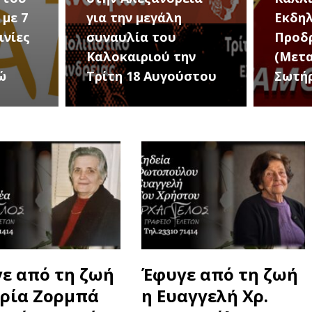
Εκδηλώσεις Νέου
Πανσ
Προδρόμου Ημαθίας
Ημαθ
ην
(Μεταμόρφωση του
Εφορ
στου
Σωτήρος)
Αρχα
ε από τη ζωή
Έφυγε από τη ζωή
ρία Ζορμπά
η Ευαγγελή Χρ.