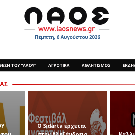
Πέμπτη, 6 Αυγούστου 2026
ΘΕΣΗ ΤΟΥ “ΛΑΟΥ”
ΑΓΡΟΤΙΚΑ
ΑΘΛΗΤΙΣΜΟΣ
ΕΚΔΗ
ΑΣ
28 κα
αι
Εκδηλ
ια
Καλλιτεχνικές
Αυγο