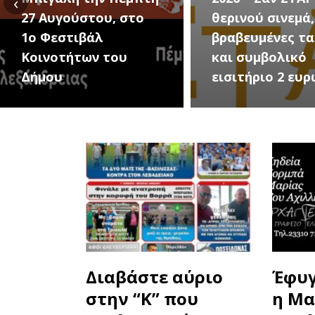
‹
θερινού σινεμά, με 7
για την μεγάλη
βραβευμένες ταινίες
συναυλία του
και συμβολικό
Καλοκαιριού τ
εισιτήριο 2 ευρώ
Τρίτη 18 Αυγού
Διαβάστε αύριο
Έφυγ
στην “Κ” που
η Μα