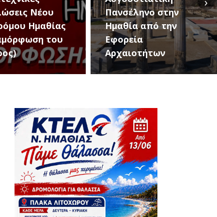
›
έληνο στην
The Band» έρχονται
ία από την
σήμερα στη Νάουσα
εία
για μια μεγάλη
ιοτήτων
μουσική βραδιά