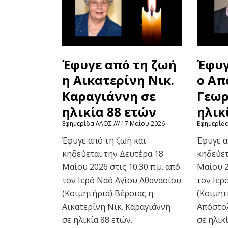
Έφυγε από τη ζωή
Έφυγ
η Αικατερίνη Νικ.
ο Απ
Καραγιάννη σε
Γεωρ
ηλικία 88 ετών
ηλικ
Εφημερίδα ΛΑΟΣ
17 Μαΐου 2026
Εφημερίδ
Έφυγε από τη ζωή και
Έφυγε α
κηδεύεται την Δευτέρα 18
κηδεύετ
Μαΐου 2026 στις 10.30 π.μ. από
Μαΐου 2
τον Ιερό Ναό Αγίου Αθανασίου
τον Ιερ
(Κοιμητήρια) Βέροιας η
(Κοιμητ
Αικατερίνη Νικ. Καραγιάννη
Απόστολ
σε ηλικία 88 ετών.
σε ηλικί