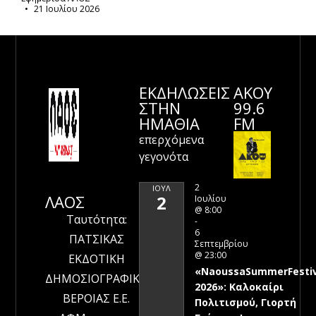
21 Ιουλίου 2026
ΕΚΔΗΛΩΣΕΙΣ
ΑΚΟΥ
ΣΤΗΝ
99.6
ΗΜΑΘΊΑ
FM
επερχόμενα
γεγονότα
2
ΙΟΎΛ
ΛΑΟΣ
2
Ιουλίου
@ 8:00
Ταυτότητα:
-
6
ΠΑΤΣΙΚΑΣ
Σεπτεμβρίου
@ 23:00
ΕΚΔΟΤΙΚΗ
«NaoussaSummerFestiv
ΔΗΜΟΣΙΟΓΡΑΦΙΚΗ
2026»: Καλοκαίρι
ΒΕΡΟΙΑΣ Ε.Ε.
Πολιτισμού, Γιορτή