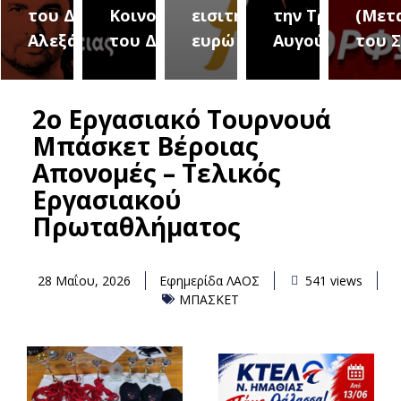
του Δήμου
Κοινοτήτων
εισιτήριο 2
την Τρίτη 18
(Μετ
ύρεια
Αλεξάνδρειας
του Δήμου
ευρώ
Αυγούστου
του 
2ο Εργασιακό Τουρνουά
Μπάσκετ Βέροιας
Απονομές – Τελικός
Εργασιακού
Πρωταθλήματος
28 Μαΐου, 2026
Εφημερίδα ΛΑΟΣ
541 views
ΜΠΑΣΚΕΤ