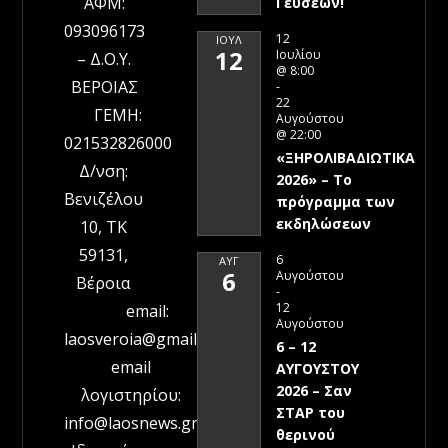
ΑΦΜ:
Γεύσεων!
093096173
12
ΙΟΎΛ
12
Ιουλίου
– Δ.Ο.Υ.
@ 8:00
ΒΕΡΟΙΑΣ
-
22
ΓΕΜΗ:
Αυγούστου
@ 22:00
021532826000
«ΞΗΡΟΛΙΒΑΔΙΩΤΙΚΑ
Δ/νση:
2026» – To
Βενιζέλου
πρόγραμμα των
εκδηλώσεων
10, ΤΚ
59131,
6
ΑΥΓ
6
Αυγούστου
Βέροια
-
12
email:
Αυγούστου
laosveroia@gmail.com
6 – 12
email
ΑΥΓΟΥΣΤΟΥ
2026 – Σαν
λογιστηρίου:
ΣΤΑΡ του
info@laosnews.gr
θερινού