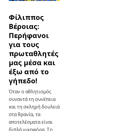
Φίλιππος
Βέροιας:
Περήφανοι
για τους
πρωταθλητές
μας μέσα και
έξω από το
γήπεδο!
Όταν ο αθλητισμός
συναντά τη συνέπεια
και τη σκληρή δουλειά
στα θρανία, τα
αποτελέσματα είναι
διπλά νικηφόρα. Το