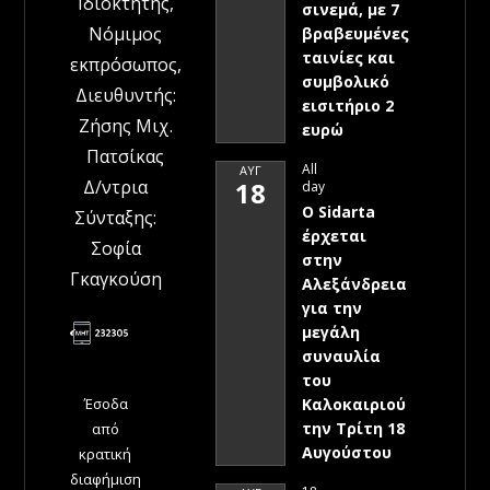
Ιδιοκτήτης,
σινεμά, με 7
Νόμιμος
βραβευμένες
ταινίες και
εκπρόσωπος,
συμβολικό
Διευθυντής:
εισιτήριο 2
Ζήσης Μιχ.
ευρώ
Πατσίκας
All
ΑΥΓ
Δ/ντρια
18
day
Ο Sidarta
Σύνταξης:
έρχεται
Σοφία
στην
Γκαγκούση
Αλεξάνδρεια
για την
μεγάλη
συναυλία
του
Έσοδα
Καλοκαιριού
την Τρίτη 18
από
Αυγούστου
κρατική
διαφήμιση