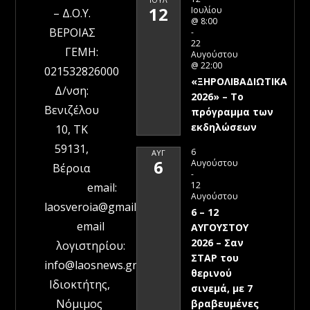
12
Ιουλίου
– Δ.Ο.Υ.
@ 8:00
ΒΕΡΟΙΑΣ
-
22
ΓΕΜΗ:
Αυγούστου
@ 22:00
021532826000
«ΞΗΡΟΛΙΒΑΔΙΩΤΙΚΑ
Δ/νση:
2026» – To
Βενιζέλου
πρόγραμμα των
εκδηλώσεων
10, ΤΚ
59131,
6
ΑΥΓ
6
Αυγούστου
Βέροια
-
12
email:
Αυγούστου
laosveroia@gmail.com
6 – 12
email
ΑΥΓΟΥΣΤΟΥ
2026 – Σαν
λογιστηρίου:
ΣΤΑΡ του
info@laosnews.gr
θερινού
Ιδιοκτήτης,
σινεμά, με 7
Νόμιμος
βραβευμένες