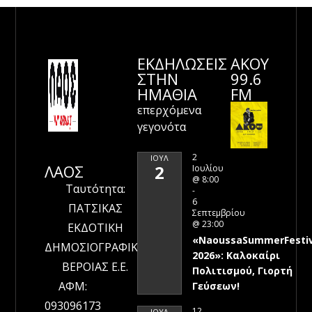
ΕΚΔΗΛΩΣΕΙΣ
ΑΚΟΥ
ΣΤΗΝ
99.6
ΗΜΑΘΊΑ
FM
επερχόμενα
γεγονότα
2
ΙΟΎΛ
ΛΑΟΣ
2
Ιουλίου
@ 8:00
Ταυτότητα:
-
6
ΠΑΤΣΙΚΑΣ
Σεπτεμβρίου
@ 23:00
ΕΚΔΟΤΙΚΗ
«NaoussaSummerFestiv
ΔΗΜΟΣΙΟΓΡΑΦΙΚΗ
2026»: Καλοκαίρι
ΒΕΡΟΙΑΣ Ε.Ε.
Πολιτισμού, Γιορτή
ΑΦΜ:
Γεύσεων!
093096173
12
ΙΟΎΛ