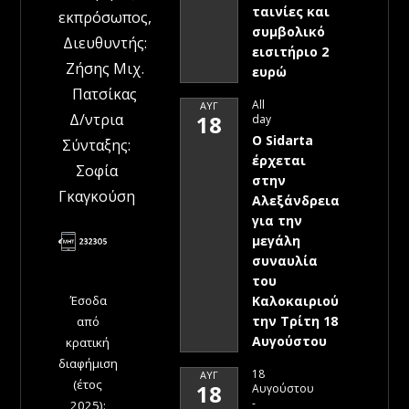
ταινίες και
εκπρόσωπος,
συμβολικό
Διευθυντής:
εισιτήριο 2
Ζήσης Μιχ.
ευρώ
Πατσίκας
All
ΑΥΓ
Δ/ντρια
18
day
Ο Sidarta
Σύνταξης:
έρχεται
Σοφία
στην
Γκαγκούση
Αλεξάνδρεια
για την
μεγάλη
συναυλία
του
Έσοδα
Καλοκαιριού
την Τρίτη 18
από
Αυγούστου
κρατική
διαφήμιση
18
ΑΥΓ
(έτος
18
Αυγούστου
-
2025):