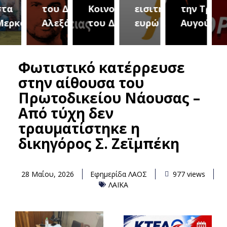
του Δήμου
Κοινοτήτων
εισιτήριο 2
την Τρίτη 18
(Μετ
ύρεια
Αλεξάνδρειας
του Δήμου
ευρώ
Αυγούστου
του 
Φωτιστικό κατέρρευσε
στην αίθουσα του
Πρωτοδικείου Νάουσας –
Aπό τύχη δεν
τραυματίστηκε η
δικηγόρος Σ. Ζεϊμπέκη
28 Μαΐου, 2026
Εφημερίδα ΛΑΟΣ
977 views
ΛΑΪΚΑ