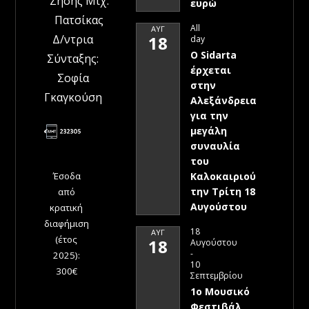
Ζήσης Μιχ.
ευρώ
Πατσίκας
All
ΑΥΓ
Δ/ντρια
18
day
Ο Sidarta
Σύνταξης:
έρχεται
Σοφία
στην
Γκαγκούση
Αλεξάνδρεια
για την
μεγάλη
συναυλία
του
Έσοδα
Καλοκαιριού
την Τρίτη 18
από
Αυγούστου
κρατική
διαφήμιση
18
ΑΥΓ
(έτος
18
Αυγούστου
-
2025):
10
300€
Σεπτεμβρίου
1ο Μουσικό
Φεστιβάλ