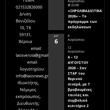
ΓΕΜΗ:
Αυγούστου
@ 22:00
021532826000
«ΞΗΡΟΛΙΒΑΔΙΩΤΙΚΑ
Δ/νση:
2026» – To
Βενιζέλου
πρόγραμμα των
εκδηλώσεων
10, ΤΚ
59131,
6
ΑΥΓ
6
Αυγούστου
Βέροια
-
12
email:
Αυγούστου
laosveroia@gmail.com
6 – 12
email
ΑΥΓΟΥΣΤΟΥ
2026 – Σαν
λογιστηρίου:
ΣΤΑΡ του
info@laosnews.gr
θερινού
Ιδιοκτήτης,
σινεμά, με 7
Νόμιμος
βραβευμένες
ταινίες και
εκπρόσωπος,
συμβολικό
Διευθυντής:
εισιτήριο 2