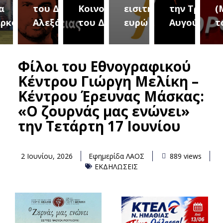
του Δήμου
Κοινοτήτων
εισιτήριο 2
την Τρίτη 18
(Μετ
ύρεια
Αλεξάνδρειας
του Δήμου
ευρώ
Αυγούστου
του 
Φίλοι του Εθνογραφικού
Κέντρου Γιώργη Μελίκη –
Κέντρου Έρευνας Μάσκας:
«Ο ζουρνάς μας ενώνει»
την Τετάρτη 17 Ιουνίου
2 Ιουνίου, 2026
Εφημερίδα ΛΑΟΣ
889 views
ΕΚΔΗΛΩΣΕΙΣ