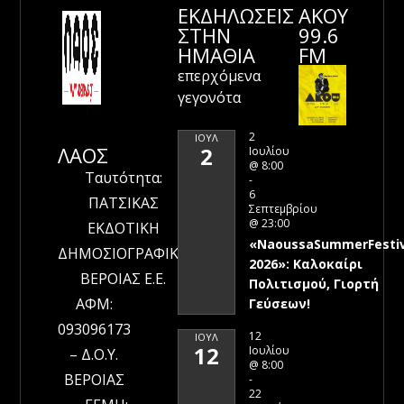
ΕΚΔΗΛΩΣΕΙΣ
ΑΚΟΥ
ΣΤΗΝ
99.6
ΗΜΑΘΊΑ
FM
επερχόμενα
γεγονότα
2
ΙΟΎΛ
ΛΑΟΣ
2
Ιουλίου
@ 8:00
Ταυτότητα:
-
6
ΠΑΤΣΙΚΑΣ
Σεπτεμβρίου
@ 23:00
ΕΚΔΟΤΙΚΗ
«NaoussaSummerFestiv
ΔΗΜΟΣΙΟΓΡΑΦΙΚΗ
2026»: Καλοκαίρι
ΒΕΡΟΙΑΣ Ε.Ε.
Πολιτισμού, Γιορτή
ΑΦΜ:
Γεύσεων!
093096173
12
ΙΟΎΛ
12
Ιουλίου
– Δ.Ο.Υ.
@ 8:00
ΒΕΡΟΙΑΣ
-
22