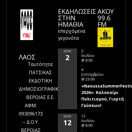
ΕΚΔΗΛΩΣΕΙΣ
ΑΚΟΥ
ΣΤΗΝ
99.6
ΗΜΑΘΊΑ
FM
επερχόμενα
γεγονότα
2
ΙΟΎΛ
ΛΑΟΣ
2
Ιουλίου
@ 8:00
Ταυτότητα:
-
6
ΠΑΤΣΙΚΑΣ
Σεπτεμβρίου
@ 23:00
ΕΚΔΟΤΙΚΗ
«NaoussaSummerFestiv
ΔΗΜΟΣΙΟΓΡΑΦΙΚΗ
2026»: Καλοκαίρι
ΒΕΡΟΙΑΣ Ε.Ε.
Πολιτισμού, Γιορτή
ΑΦΜ:
Γεύσεων!
093096173
12
ΙΟΎΛ
12
Ιουλίου
– Δ.Ο.Υ.
@ 8:00
ΒΕΡΟΙΑΣ
-