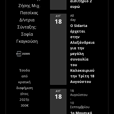
εισιτήριο 2
Ζήσης Μιχ.
ευρώ
Πατσίκας
All
ΑΥΓ
Δ/ντρια
18
day
Ο Sidarta
Σύνταξης:
έρχεται
Σοφία
στην
Γκαγκούση
Αλεξάνδρεια
για την
μεγάλη
συναυλία
του
Έσοδα
Καλοκαιριού
την Τρίτη 18
από
Αυγούστου
κρατική
διαφήμιση
18
ΑΥΓ
(έτος
18
Αυγούστου
-
2025):
10
300€
Σεπτεμβρίου
1ο Μουσικό