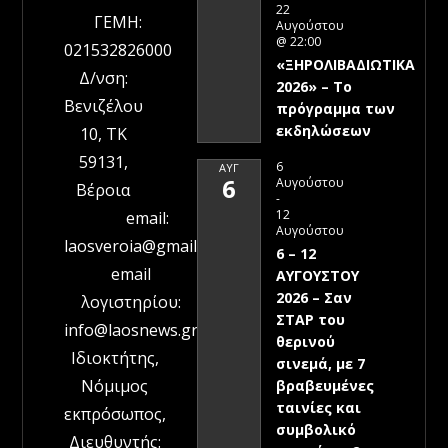
22
ΓΕΜΗ:
Αυγούστου
@ 22:00
021532826000
«ΞΗΡΟΛΙΒΑΔΙΩΤΙΚΑ
Δ/νση:
2026» – To
Βενιζέλου
πρόγραμμα των
εκδηλώσεων
10, ΤΚ
59131,
6
ΑΥΓ
6
Αυγούστου
Βέροια
-
12
email:
Αυγούστου
laosveroia@gmail.com
6 – 12
email
ΑΥΓΟΥΣΤΟΥ
2026 – Σαν
λογιστηρίου:
ΣΤΑΡ του
info@laosnews.gr
θερινού
Ιδιοκτήτης,
σινεμά, με 7
Νόμιμος
βραβευμένες
ταινίες και
εκπρόσωπος,
συμβολικό
Διευθυντής: