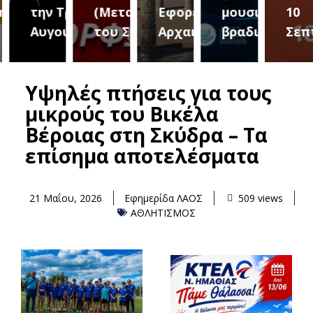
ριο 2
την Τρίτη 18
(Μεταμόρφωση
Εφορεία
μουσική
10
Αυγούστου
του Σωτήρος)
Αρχαιοτήτων
βραδιά
Σεπτ
Υψηλές πτήσεις για τους
μικρούς του Βικέλα
Βέροιας στη Σκύδρα – Τα
επίσημα αποτελέσματα
21 Μαΐου, 2026
Εφημερίδα ΛΑΟΣ
509 views
ΑΘΛΗΤΙΣΜΟΣ