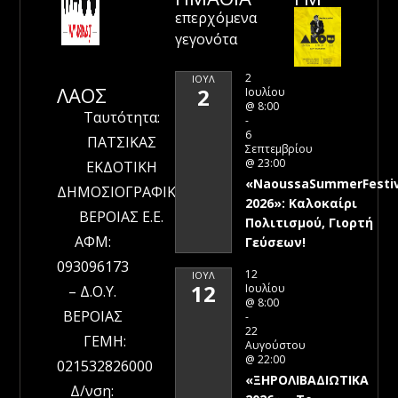
επερχόμενα
γεγονότα
2
ΙΟΎΛ
ΛΑΟΣ
2
Ιουλίου
@ 8:00
Ταυτότητα:
-
6
ΠΑΤΣΙΚΑΣ
Σεπτεμβρίου
@ 23:00
ΕΚΔΟΤΙΚΗ
«NaoussaSummerFestiv
ΔΗΜΟΣΙΟΓΡΑΦΙΚΗ
2026»: Καλοκαίρι
ΒΕΡΟΙΑΣ Ε.Ε.
Πολιτισμού, Γιορτή
ΑΦΜ:
Γεύσεων!
093096173
12
ΙΟΎΛ
12
Ιουλίου
– Δ.Ο.Υ.
@ 8:00
ΒΕΡΟΙΑΣ
-
22
ΓΕΜΗ:
Αυγούστου
@ 22:00
021532826000
«ΞΗΡΟΛΙΒΑΔΙΩΤΙΚΑ
Δ/νση: