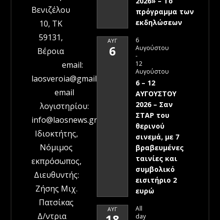
2026» – To
Βενιζέλου
πρόγραμμα των
εκδηλώσεων
10, ΤΚ
59131,
6
ΑΥΓ
6
Αυγούστου
Βέροια
-
12
email:
Αυγούστου
laosveroia@gmail.com
6 – 12
email
ΑΥΓΟΥΣΤΟΥ
2026 – Σαν
λογιστηρίου:
ΣΤΑΡ του
info@laosnews.gr
θερινού
Ιδιοκτήτης,
σινεμά, με 7
Νόμιμος
βραβευμένες
ταινίες και
εκπρόσωπος,
συμβολικό
Διευθυντής:
εισιτήριο 2
Ζήσης Μιχ.
ευρώ
Πατσίκας
All
ΑΥΓ
Δ/ντρια
18
day