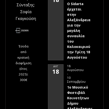
Ο Sidarta
Σύνταξης:
έρχεται
Σοφία
στην
Γκαγκούση
Αλεξάνδρεια
για την
μεγάλη
συναυλία
του
Έσοδα
Καλοκαιριού
την Τρίτη 18
από
Αυγούστου
κρατική
διαφήμιση
18
ΑΥΓ
(έτος
18
Αυγούστου
-
2025):
10
300€
Σεπτεμβρίου
1ο Μουσικό
Φεστιβάλ
Κοινοτήτων
Δήμου
Αλεξάνδρειας