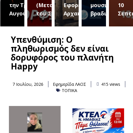
ριο 2
την Τρίτη 18
(Μεταμόρφωση
Εφορεία
μουσική
10
Αυγούστου
του Σωτήρος)
Αρχαιοτήτων
βραδιά
Σεπτ
Υπενθύμιση: Ο
πληθωρισμός δεν είναι
δορυφόρος του πλανήτη
Happy
7 Ιουλίου, 2026
Εφημερίδα ΛΑΟΣ
415 views
ΤΟΠΙΚΑ