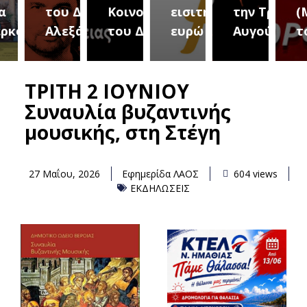
του Δήμου
Κοινοτήτων
εισιτήριο 2
την Τρίτη 18
(Μετ
ύρεια
Αλεξάνδρειας
του Δήμου
ευρώ
Αυγούστου
του 
ΤΡΙΤΗ 2 ΙΟΥΝΙΟΥ
Συναυλία βυζαντινής
μουσικής, στη Στέγη
27 Μαΐου, 2026
Εφημερίδα ΛΑΟΣ
604 views
ΕΚΔΗΛΩΣΕΙΣ