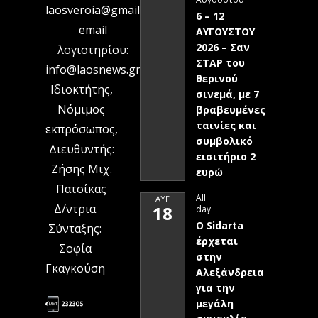
laosveroia@gmail.com
6 – 12
email
ΑΥΓΟΥΣΤΟΥ
2026 – Σαν
λογιστηρίου:
ΣΤΑΡ του
info@laosnews.gr
θερινού
Ιδιοκτήτης,
σινεμά, με 7
Νόμιμος
βραβευμένες
ταινίες και
εκπρόσωπος,
συμβολικό
Διευθυντής:
εισιτήριο 2
Ζήσης Μιχ.
ευρώ
Πατσίκας
All
ΑΥΓ
Δ/ντρια
18
day
Ο Sidarta
Σύνταξης:
έρχεται
Σοφία
στην
Γκαγκούση
Αλεξάνδρεια
για την
μεγάλη