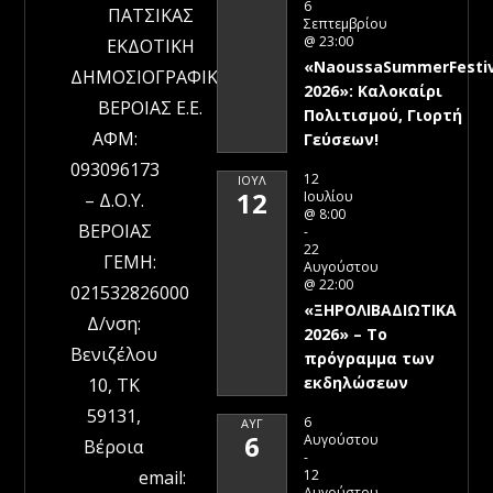
6
ΠΑΤΣΙΚΑΣ
Σεπτεμβρίου
@ 23:00
ΕΚΔΟΤΙΚΗ
«NaoussaSummerFestiv
ΔΗΜΟΣΙΟΓΡΑΦΙΚΗ
2026»: Καλοκαίρι
ΒΕΡΟΙΑΣ Ε.Ε.
Πολιτισμού, Γιορτή
ΑΦΜ:
Γεύσεων!
093096173
12
ΙΟΎΛ
12
Ιουλίου
– Δ.Ο.Υ.
@ 8:00
ΒΕΡΟΙΑΣ
-
22
ΓΕΜΗ:
Αυγούστου
@ 22:00
021532826000
«ΞΗΡΟΛΙΒΑΔΙΩΤΙΚΑ
Δ/νση:
2026» – To
Βενιζέλου
πρόγραμμα των
εκδηλώσεων
10, ΤΚ
59131,
6
ΑΥΓ
6
Αυγούστου
Βέροια
-
12
email:
Αυγούστου