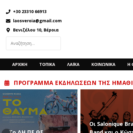
+30 23310 66913
laosveroia@gmail.com
Βενιζέλου 10, Βέροια
ΑΡΧΙΚΗ
ΤΟΠΙΚΑ
ΛΑΪΚΑ
ΚΟΙΝΩΝΙΚΑ
Η 
ΠΡΌΓΡΑΜΜΑ ΕΚΔΗΛΏΣΕΩΝ ΤΗΣ ΗΜΑΘΊ
“Back to the ’80
Οι Salonique Brass
’90s” με τον Κώ
Band και ο Κώστας
Μπίγαλη την Π