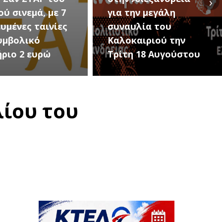
›
ην μεγάλη
Εκδηλώσεις Νέου
υλία του
Προδρόμου Ημαθίας
αιριού την
(Μεταμόρφωση του
 18 Αυγούστου
Σωτήρος)
λίου του