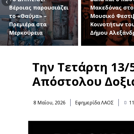
‹
Μακεδόνας στο 1ο
27 Αυγούστου, 
Μουσικό Φεστιβάλ
1ο Φεστιβάλ
Κοινοτήτων του
Κοινοτήτων το
Δήμου Αλεξάνδρειας
Δήμου
Την Τετάρτη 13/
Απόστολου Δοξ
8 Μαΐου, 2026
Εφημερίδα ΛΑΟΣ
11