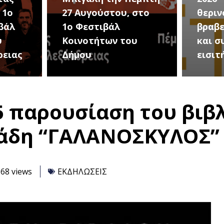
στο
θερινού σινεμά, με 7
για τ
βραβευμένες ταινίες
συνα
υ
και συμβολικό
Καλοκ
εισιτήριο 2 ευρώ
Τρίτη
5 παρουσίαση του βιβ
ιάδη “ΓΑΛΑΝΟΣΚΥΛΟΣ”
68 views
ΕΚΔΗΛΩΣΕΙΣ