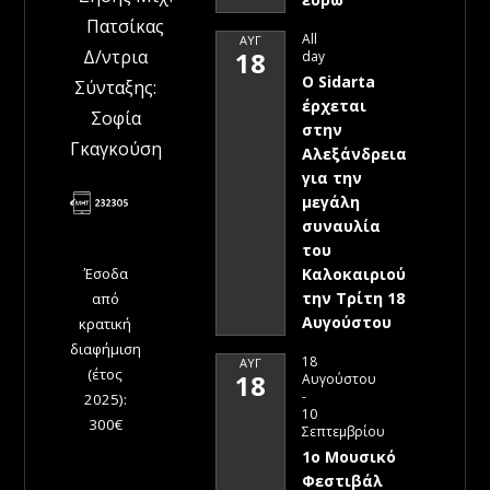
Πατσίκας
All
ΑΥΓ
Δ/ντρια
18
day
Ο Sidarta
Σύνταξης:
έρχεται
Σοφία
στην
Γκαγκούση
Αλεξάνδρεια
για την
μεγάλη
συναυλία
του
Έσοδα
Καλοκαιριού
την Τρίτη 18
από
Αυγούστου
κρατική
διαφήμιση
18
ΑΥΓ
(έτος
18
Αυγούστου
-
2025):
10
300€
Σεπτεμβρίου
1ο Μουσικό
Φεστιβάλ