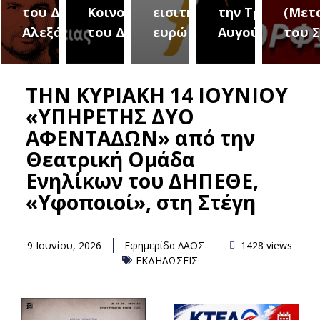
του Δήμου
Κοινοτήτων
εισιτήριο 2
την Τρίτη 18
(Μετ
ύρεια
Αλεξάνδρειας
του Δήμου
ευρώ
Αυγούστου
του 
ΤΗΝ ΚΥΡΙΑΚΗ 14 ΙΟΥΝΙΟΥ
«ΥΠΗΡΕΤΗΣ ΔΥΟ
ΑΦΕΝΤΑΔΩΝ» από την
Θεατρική Ομάδα
Ενηλίκων του ΔΗΠΕΘΕ,
«Υφοποιοί», στη Στέγη
9 Ιουνίου, 2026
Εφημερίδα ΛΑΟΣ
1428 views
ΕΚΔΗΛΩΣΕΙΣ