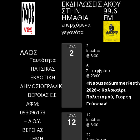
ΕΚΔΗΛΩΣΕΙΣ
ΑΚΟΥ
ΣΤΗΝ
99.6
ΗΜΑΘΊΑ
FM
επερχόμενα
γεγονότα
2
ΙΟΎΛ
ΛΑΟΣ
2
Ιουλίου
@ 8:00
Ταυτότητα:
-
6
ΠΑΤΣΙΚΑΣ
Σεπτεμβρίου
@ 23:00
ΕΚΔΟΤΙΚΗ
«NaoussaSummerFestiv
ΔΗΜΟΣΙΟΓΡΑΦΙΚΗ
2026»: Καλοκαίρι
ΒΕΡΟΙΑΣ Ε.Ε.
Πολιτισμού, Γιορτή
ΑΦΜ:
Γεύσεων!
093096173
12
ΙΟΎΛ
12
Ιουλίου
– Δ.Ο.Υ.
@ 8:00
ΒΕΡΟΙΑΣ
-
22
ΓΕΜΗ:
Αυγούστου