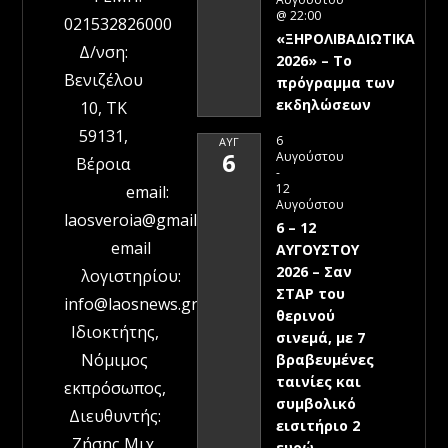
@ 22:00
021532826000
«ΞΗΡΟΛΙΒΑΔΙΩΤΙΚΑ
Δ/νση:
2026» – To
Βενιζέλου
πρόγραμμα των
εκδηλώσεων
10, ΤΚ
59131,
6
ΑΥΓ
6
Αυγούστου
Βέροια
-
12
email:
Αυγούστου
laosveroia@gmail.com
6 – 12
email
ΑΥΓΟΥΣΤΟΥ
2026 – Σαν
λογιστηρίου:
ΣΤΑΡ του
info@laosnews.gr
θερινού
Ιδιοκτήτης,
σινεμά, με 7
Νόμιμος
βραβευμένες
ταινίες και
εκπρόσωπος,
συμβολικό
Διευθυντής:
εισιτήριο 2
Ζήσης Μιχ.
ευρώ