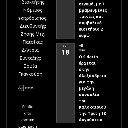
Ιδιοκτήτης,
σινεμά, με 7
Νόμιμος
βραβευμένες
ταινίες και
εκπρόσωπος,
συμβολικό
Διευθυντής:
εισιτήριο 2
Ζήσης Μιχ.
ευρώ
Πατσίκας
All
ΑΥΓ
Δ/ντρια
18
day
Ο Sidarta
Σύνταξης:
έρχεται
Σοφία
στην
Γκαγκούση
Αλεξάνδρεια
για την
μεγάλη
συναυλία
του
Έσοδα
Καλοκαιριού
την Τρίτη 18
από
Αυγούστου
κρατική
διαφήμιση