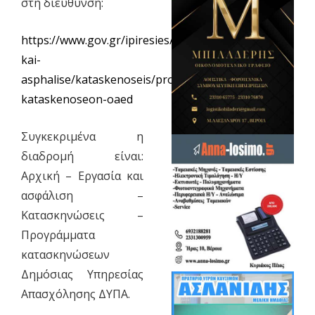
στη διεύθυνση:
https://www.gov.gr/ipiresies/ergasia-
kai-
asphalise/kataskenoseis/programmata-
kataskenoseon-oaed
Συγκεκριμένα η
διαδρομή είναι:
Αρχική – Εργασία και
ασφάλιση –
Κατασκηνώσεις –
Προγράμματα
κατασκηνώσεων
Δημόσιας Υπηρεσίας
Απασχόλησης ΔΥΠΑ.