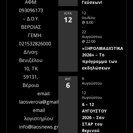
ΑΦΜ:
Γεύσεων!
093096173
12
ΙΟΎΛ
12
Ιουλίου
– Δ.Ο.Υ.
@ 8:00
ΒΕΡΟΙΑΣ
-
22
ΓΕΜΗ:
Αυγούστου
@ 22:00
021532826000
«ΞΗΡΟΛΙΒΑΔΙΩΤΙΚΑ
Δ/νση:
2026» – To
Βενιζέλου
πρόγραμμα των
εκδηλώσεων
10, ΤΚ
59131,
6
ΑΥΓ
6
Αυγούστου
Βέροια
-
12
email:
Αυγούστου
laosveroia@gmail.com
6 – 12
email
ΑΥΓΟΥΣΤΟΥ
2026 – Σαν
λογιστηρίου:
ΣΤΑΡ του
info@laosnews.gr
θερινού