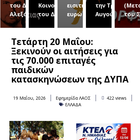
του Δήμου
Κοινοτήτων
εισιτήριο 2
την Τρίτη 18
(Μετ
ύρεια
Αλεξάνδρειας
του Δήμου
ευρώ
Αυγούστου
του 
Τετάρτη 20 Μαΐου:
Ξεκινούν οι αιτήσεις για
τις 70.000 επιταγές
παιδικών
κατασκηνώσεων της ΔΥΠΑ
19 Μαΐου, 2026
Εφημερίδα ΛΑΟΣ
422 views
ΕΛΛΑΔΑ