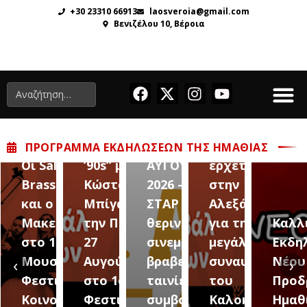
+30 23310 66913
laosveroia@gmail.com
Βενιζέλου 10, Βέροια
“Back to
the ’80s &
6 – 12
Ο Sidarta
ΠΡΌΓΡΑΜΜΑ ΕΚΔΗΛΏΣΕΩΝ ΤΗΣ ΗΜΑΘΊΑΣ
Οι Salonique
’90s” με τον
ΑΥΓΟΥΣΤΟΥ
έρχεται
Brass Band
Κώστα
2026 – Σαν
στην
και ο Κώστας
Μπίγαλη
ΣΤΑΡ του
Αλεξάνδρεια
.ΘΕ.
Μακεδόνας
την Πέμπτη
θερινού
για την
Καλλ
ας
στο 1ο
27
σινεμά, με 7
μεγάλη
Εκδη
σιάζει
Μουσικό
Αυγούστου,
βραβευμένες
συναυλία
Νέου
‹
›
αύμα»
Φεστιβάλ
στο 1ο
ταινίες και
του
Προδ
ιέρα
Κοινοτήτων
Φεστιβάλ
συμβολικό
Καλοκαιριού
Ημαθ