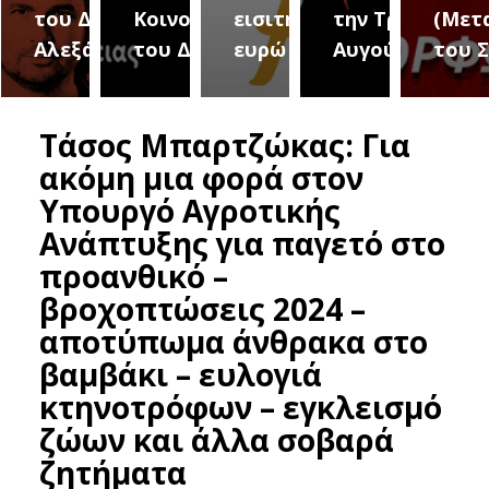
του Δήμου
Κοινοτήτων
εισιτήριο 2
την Τρίτη 18
(Μετ
ύρεια
Αλεξάνδρειας
του Δήμου
ευρώ
Αυγούστου
του 
Τάσος Μπαρτζώκας: Για
ακόμη μια φορά στον
Υπουργό Αγροτικής
Ανάπτυξης για παγετό στο
προανθικό –
βροχοπτώσεις 2024 –
αποτύπωμα άνθρακα στο
βαμβάκι – ευλογιά
κτηνοτρόφων – εγκλεισμό
ζώων και άλλα σοβαρά
ζητήματα