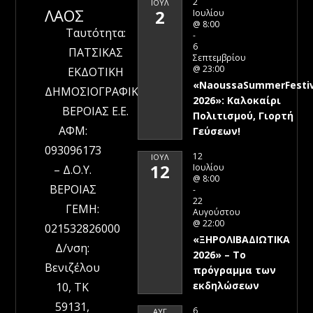
2
ΙΟΎΛ
ΛΑΟΣ
2
Ιουλίου
@ 8:00
Ταυτότητα:
-
6
ΠΑΤΣΙΚΑΣ
Σεπτεμβρίου
@ 23:00
ΕΚΔΟΤΙΚΗ
«NaoussaSummerFestiv
ΔΗΜΟΣΙΟΓΡΑΦΙΚΗ
2026»: Καλοκαίρι
ΒΕΡΟΙΑΣ Ε.Ε.
Πολιτισμού, Γιορτή
ΑΦΜ:
Γεύσεων!
093096173
12
ΙΟΎΛ
12
Ιουλίου
– Δ.Ο.Υ.
@ 8:00
ΒΕΡΟΙΑΣ
-
22
ΓΕΜΗ:
Αυγούστου
@ 22:00
021532826000
«ΞΗΡΟΛΙΒΑΔΙΩΤΙΚΑ
Δ/νση:
2026» – To
Βενιζέλου
πρόγραμμα των
εκδηλώσεων
10, ΤΚ
59131,
6
ΑΥΓ