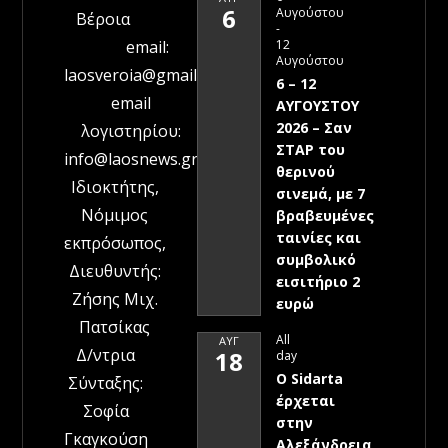
6
Αυγούστου
Βέροια
-
12
email:
Αυγούστου
laosveroia@gmail.com
6 – 12
email
ΑΥΓΟΥΣΤΟΥ
2026 – Σαν
λογιστηρίου:
ΣΤΑΡ του
info@laosnews.gr
θερινού
Ιδιοκτήτης,
σινεμά, με 7
Νόμιμος
βραβευμένες
ταινίες και
εκπρόσωπος,
συμβολικό
Διευθυντής:
εισιτήριο 2
Ζήσης Μιχ.
ευρώ
Πατσίκας
All
ΑΥΓ
Δ/ντρια
18
day
Ο Sidarta
Σύνταξης:
έρχεται
Σοφία
στην
Γκαγκούση
Αλεξάνδρεια