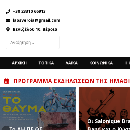
+30 23310 66913
laosveroia@gmail.com
Βενιζέλου 10, Βέροια
ΑΡΧΙΚΗ
ΤΟΠΙΚΑ
ΛΑΪΚΑ
ΚΟΙΝΩΝΙΚΑ
Η 
ΠΡΌΓΡΑΜΜΑ ΕΚΔΗΛΏΣΕΩΝ ΤΗΣ ΗΜΑΘΊ
“Back to the ’80
Οι Salonique Brass
’90s” με τον Κώ
Band και ο Κώστας
Μπίγαλη την Π