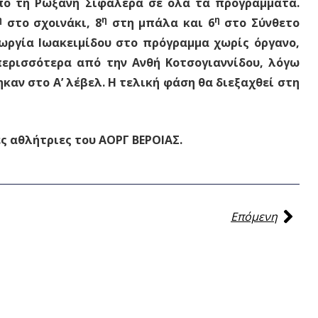
από τη Ρωξάνη Σιφαλέρα σε όλα τα προγράμματα.
η
η
η
στο σχοινάκι, 8
στη μπάλα και 6
στο Σύνθετο
εωργία Ιωακειμίδου στο πρόγραμμα χωρίς όργανο,
περισσότερα από την Ανθή Κοτσογιαννίδου, λόγω
καν στο Α’ λέβελ. Η τελική φάση θα διεξαχθεί στη
αθλήτριες του ΑΟΡΓ ΒΕΡΟΙΑΣ.
Επόμενη