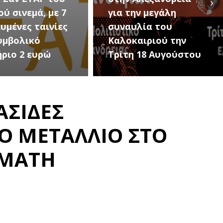
›
ην μεγάλη
Εκδηλώσεις Νέου
υλία του
Προδρόμου Ημαθίας
αιριού την
(Μεταμόρφωση του
 18 Αυγούστου
Σωτήρος)
ΑΣΙΔΕΣ
ΝΟ ΜΕΤΑΛΛΙΟ ΣΤΟ
ΟΜΑΤΗ