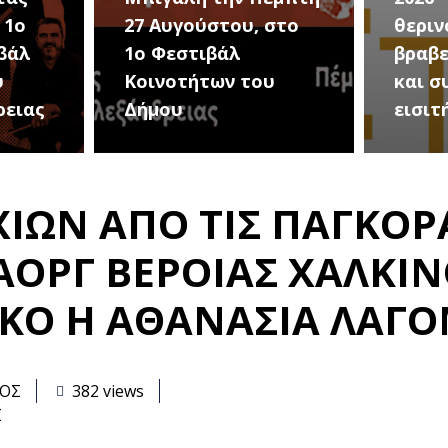
στο
θερινού σινεμά, με 7
για τ
βραβευμένες ταινίες
συνα
υ
και συμβολικό
Καλοκ
εισιτήριο 2 ευρώ
Τρίτη
ΧΙΩΝ ΑΠΟ ΤΙΣ ΠΑΓΚΟΡ
ΑΟΡΓ ΒΕΡΟΙΑΣ ΧΑΛΚΙ
ΚΟ Η ΑΘΑΝΑΣΙΑ ΛΑΓ
ΑΟΣ
382 views
Σ