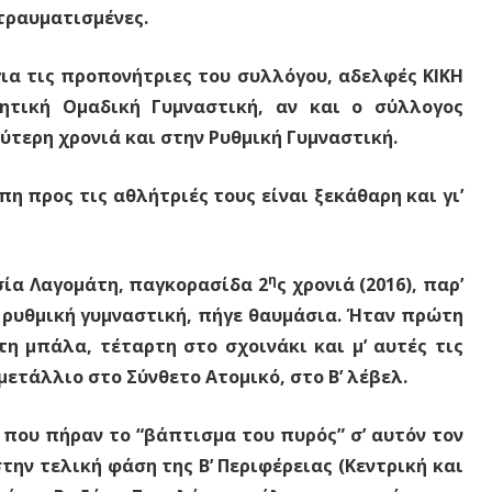
τραυματισμένες.
τις προπονήτριες του συλλόγου, αδελφές ΚΙΚΗ
τική Ομαδική Γυμναστική, αν και ο σύλλογος
εύτερη χρονιά και στην Ρυθμική Γυμναστική.
ρος τις αθλήτριές τους είναι ξεκάθαρη και γι’
η
α Λαγομάτη, παγκορασίδα 2
ς χρονιά (2016), παρ’
η ρυθμική γυμναστική, πήγε θαυμάσια. Ήταν πρώτη
η μπάλα, τέταρτη στο σχοινάκι και μ’ αυτές τις
ετάλλιο στο Σύνθετο Ατομικό, στο Β’ λέβελ.
 πήραν το “βάπτισμα του πυρός” σ’ αυτόν τον
ην τελική φάση της Β’ Περιφέρειας (Κεντρική και