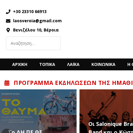
+30 23310 66913
laosveroia@gmail.com
Βενιζέλου 10, Βέροια
ΑΡΧΙΚΗ
ΤΟΠΙΚΑ
ΛΑΪΚΑ
ΚΟΙΝΩΝΙΚΑ
Η 
ΠΡΌΓΡΑΜΜΑ ΕΚΔΗΛΏΣΕΩΝ ΤΗΣ ΗΜΑΘΊ
“Back to the ’80
Οι Salonique Brass
’90s” με τον Κώ
Band και ο Κώστας
Μπίγαλη την Π