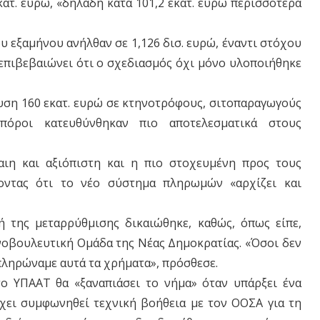
κατ. ευρώ, «δηλαδή κατά 101,2 εκατ. ευρώ περισσότερα
υ εξαμήνου ανήλθαν σε 1,126 δισ. ευρώ, έναντι στόχου
, επιβεβαιώνει ότι ο σχεδιασμός όχι μόνο υλοποιήθηκε
υση 160 εκατ. ευρώ σε κτηνοτρόφους, σιτοπαραγωγούς
πόροι κατευθύνθηκαν πιο αποτελεσματικά στους
αιη και αξιόπιστη και η πιο στοχευμένη προς τους
νοντας ότι το νέο σύστημα πληρωμών «αρχίζει και
ή της μεταρρύθμισης δικαιώθηκε, καθώς, όπως είπε,
οβουλευτική Ομάδα της Νέας Δημοκρατίας. «Όσοι δεν
πληρώναμε αυτά τα χρήματα», πρόσθεσε.
το ΥΠΑΑΤ θα «ξαναπιάσει το νήμα» όταν υπάρξει ένα
 έχει συμφωνηθεί τεχνική βοήθεια με τον ΟΟΣΑ για τη