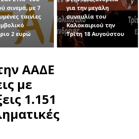
›
ην μεγάλη
Εκδηλώσεις Νέου
υλία του
Προδρόμου Ημαθίας
αιριού την
(Μεταμόρφωση του
 18 Αυγούστου
Σωτήρος)
την ΑΑΔΕ
ις με
εις 1.151
ληματικές