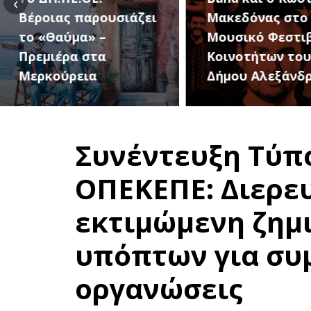
‹
Μακεδόνας στο 1ο
27 Αυγούστου, 
Μουσικό Φεστιβάλ
1ο Φεστιβάλ
Κοινοτήτων του
Κοινοτήτων το
Δήμου Αλεξάνδρειας
Δήμου
Συνέντευξη Τύπο
ΟΠΕΚΕΠΕ: Διερευ
εκτιμώμενη ζημιά
υπόπτων για συ
οργανώσεις