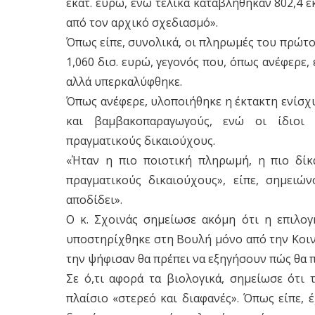
εκατ. ευρώ, ενώ τελικά καταβλήθηκαν 802,4 ε
από τον αρχικό σχεδιασμό».
Όπως είπε, συνολικά, οι πληρωμές του πρώτο
1,060 δισ. ευρώ, γεγονός που, όπως ανέφερε
αλλά υπερκαλύφθηκε.
Όπως ανέφερε, υλοποιήθηκε η έκτακτη ενίσχ
και βαμβακοπαραγωγούς, ενώ οι ίδιοι 
πραγματικούς δικαιούχους.
«Ήταν η πιο ποιοτική πληρωμή, η πιο δίκ
πραγματικούς δικαιούχους», είπε, σημειώ
αποδίδει».
Ο κ. Σχοινάς σημείωσε ακόμη ότι η επιλογ
υποστηρίχθηκε στη Βουλή μόνο από την Κοιν
την ψήφισαν θα πρέπει να εξηγήσουν πώς θα 
Σε ό,τι αφορά τα βιολογικά, σημείωσε ότι 
πλαίσιο «στερεό και διαφανές». Όπως είπε,