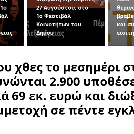
στο
θερινού σινεμά, με 7
για τ
βραβευμένες ταινίες
συνα
υ
και συμβολικό
Καλοκ
εισιτήριο 2 ευρώ
Τρίτη
υ χθες το μεσημέρι σ
νώνται 2.900 υποθέσε
 69 εκ. ευρώ και διώξ
μμετοχή σε πέντε εγκ