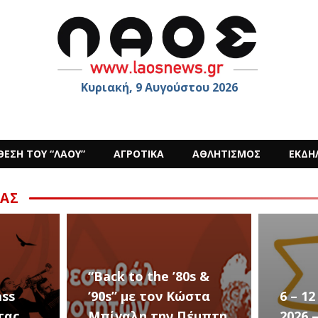
Κυριακή, 9 Αυγούστου 2026
ΘΕΣΗ ΤΟΥ “ΛΑΟΥ”
ΑΓΡΟΤΙΚΑ
ΑΘΛΗΤΙΣΜΟΣ
ΕΚΔΗ
ΑΣ
s &
στα
6 – 12 ΑΥΓΟΥΣΤΟΥ
Ο Sid
έμπτη
2026 – Σαν ΣΤΑΡ του
στην 