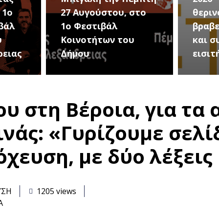
στο
θερινού σινεμά, με 7
για τ
βραβευμένες ταινίες
συνα
υ
και συμβολικό
Καλοκ
εισιτήριο 2 ευρώ
Τρίτη
υ στη Βέροια, για τα 
νάς: «Γυρίζουμε σελίδ
όχευση, με δύο λέξεις
ΥΣΗ
1205 views
Α