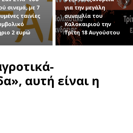
›
ην μεγάλη
Εκδηλώσεις Νέου
υλία του
Προδρόμου Ημαθίας
αιριού την
(Μεταμόρφωση του
 18 Αυγούστου
Σωτήρος)
αγροτικά-
α», αυτή είναι η