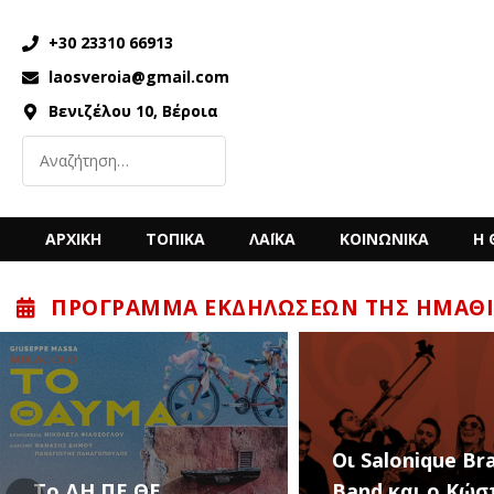
+30 23310 66913
laosveroia@gmail.com
Βενιζέλου 10, Βέροια
ΑΡΧΙΚΗ
ΤΟΠΙΚΑ
ΛΑΪΚΑ
ΚΟΙΝΩΝΙΚΑ
Η 
ΠΡΌΓΡΑΜΜΑ ΕΚΔΗΛΏΣΕΩΝ ΤΗΣ ΗΜΑΘΊ
“Back to the ’80
Οι Salonique Brass
’90s” με τον Κώ
Band και ο Κώστας
Μπίγαλη την Π