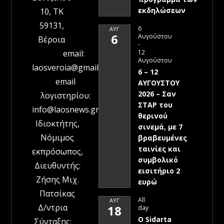
εκδηλώσεων
10, ΤΚ
59131,
6
ΑΥΓ
6
Αυγούστου
Βέροια
-
12
email:
Αυγούστου
laosveroia@gmail.com
6 – 12
email
ΑΥΓΟΥΣΤΟΥ
2026 – Σαν
λογιστηρίου:
ΣΤΑΡ του
info@laosnews.gr
θερινού
Ιδιοκτήτης,
σινεμά, με 7
Νόμιμος
βραβευμένες
ταινίες και
εκπρόσωπος,
συμβολικό
Διευθυντής:
εισιτήριο 2
Ζήσης Μιχ.
ευρώ
Πατσίκας
All
ΑΥΓ
Δ/ντρια
18
day
Ο Sidarta
Σύνταξης: