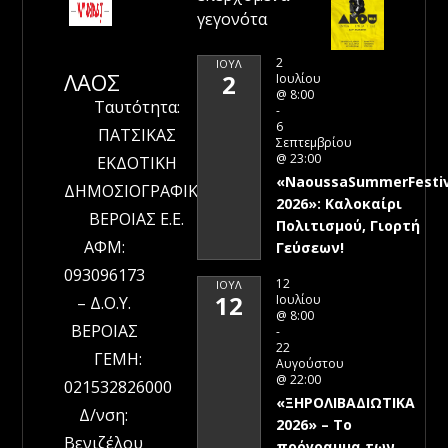
γεγονότα
2
ΙΟΎΛ
ΛΑΟΣ
2
Ιουλίου
@ 8:00
Ταυτότητα:
-
6
ΠΑΤΣΙΚΑΣ
Σεπτεμβρίου
@ 23:00
ΕΚΔΟΤΙΚΗ
«NaoussaSummerFestiv
ΔΗΜΟΣΙΟΓΡΑΦΙΚΗ
2026»: Καλοκαίρι
ΒΕΡΟΙΑΣ Ε.Ε.
Πολιτισμού, Γιορτή
ΑΦΜ:
Γεύσεων!
093096173
12
ΙΟΎΛ
12
Ιουλίου
– Δ.Ο.Υ.
@ 8:00
ΒΕΡΟΙΑΣ
-
22
ΓΕΜΗ:
Αυγούστου
@ 22:00
021532826000
«ΞΗΡΟΛΙΒΑΔΙΩΤΙΚΑ
Δ/νση:
2026» – To
Βενιζέλου
πρόγραμμα των