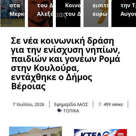
αμμα
στα
του Δήμου
Κοινοτήτων
εισιτήριο 2
την Τ
λών
Μερκούρεια
Αλεξάνδρειας
του Δήμου
ευρώ
Αυγο
Σε νέα κοινωνική δράση
για την ενίσχυση νηπίων,
παιδιών και γονέων Ρομά
στην Κουλούρα,
εντάχθηκε ο Δήμος
Βέροιας
7 Ιουλίου, 2026
Εφημερίδα ΛΑΟΣ
499 views
ΤΟΠΙΚΑ