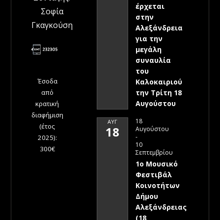
έρχεται
Σοφία
στην
Γκαγκούση
Αλεξάνδρεια
για την
μεγάλη
συναυλία
του
Έσοδα
Καλοκαιριού
την Τρίτη 18
από
Αυγούστου
κρατική
διαφήμιση
18
ΑΥΓ
(έτος
18
Αυγούστου
-
2025):
10
300€
Σεπτεμβρίου
1ο Μουσικό
Φεστιβάλ
Κοινοτήτων
Δήμου
Αλεξάνδρειας
(18