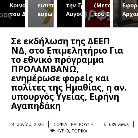
ήμου
Κοινοτήτων
εισιτήριο 2
την Τρίτη 18
(Μεταμόρφωσ
Εφορ
νδρειας
του Δήμου
ευρώ
Αυγούστου
του Σωτήρος)
Αρχα
Σε εκδήλωση της ΔΕΕΠ
ΝΔ, στο Επιμελητήριο Για
το εθνικό πρόγραμμα
ΠΡΟΛΑΜΒΑΝΩ,
ενημέρωσε φορείς και
πολίτες της Ημαθίας, η αν.
υπουργός Υγείας, Ειρήνη
Αγαπηδάκη
24 Ιουνίου, 2026
ΣΟΦΙΑ ΓΚΑΓΚΟΥΣΗ
689 views
ΚΥΡΙΟ
,
ΤΟΠΙΚΑ