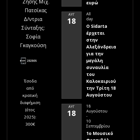
Ζήσης Μιχ.
ευρώ
Πατσίκας
All
ΑΥΓ
Δ/ντρια
18
day
Ο Sidarta
Σύνταξης:
έρχεται
Σοφία
στην
Γκαγκούση
Αλεξάνδρεια
για την
μεγάλη
συναυλία
του
Έσοδα
Καλοκαιριού
την Τρίτη 18
από
Αυγούστου
κρατική
διαφήμιση
18
ΑΥΓ
(έτος
18
Αυγούστου
-
2025):
10
300€
Σεπτεμβρίου
1ο Μουσικό