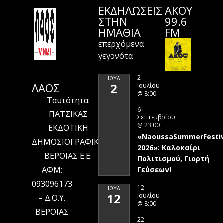
ΕΚΔΗΛΩΣΕΙΣ
ΑΚΟΥ
ΣΤΗΝ
99.6
ΗΜΑΘΊΑ
FM
επερχόμενα
γεγονότα
2
ΙΟΎΛ
ΛΑΟΣ
2
Ιουλίου
@ 8:00
Ταυτότητα:
-
6
ΠΑΤΣΙΚΑΣ
Σεπτεμβρίου
@ 23:00
ΕΚΔΟΤΙΚΗ
«NaoussaSummerFestiv
ΔΗΜΟΣΙΟΓΡΑΦΙΚΗ
2026»: Καλοκαίρι
ΒΕΡΟΙΑΣ Ε.Ε.
Πολιτισμού, Γιορτή
ΑΦΜ:
Γεύσεων!
093096173
12
ΙΟΎΛ
12
Ιουλίου
– Δ.Ο.Υ.
@ 8:00
ΒΕΡΟΙΑΣ
-
22