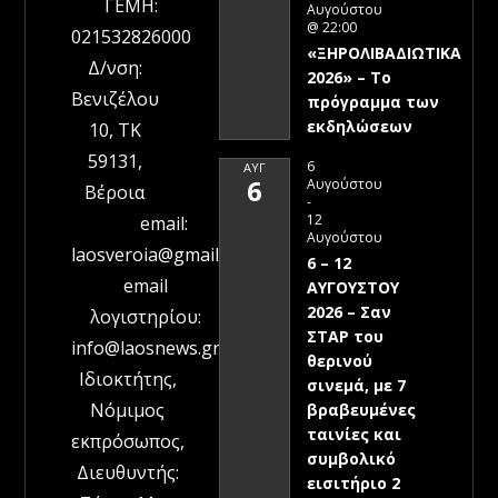
ΓΕΜΗ:
Αυγούστου
@ 22:00
021532826000
«ΞΗΡΟΛΙΒΑΔΙΩΤΙΚΑ
Δ/νση:
2026» – To
Βενιζέλου
πρόγραμμα των
εκδηλώσεων
10, ΤΚ
59131,
6
ΑΥΓ
6
Αυγούστου
Βέροια
-
12
email:
Αυγούστου
laosveroia@gmail.com
6 – 12
email
ΑΥΓΟΥΣΤΟΥ
2026 – Σαν
λογιστηρίου:
ΣΤΑΡ του
info@laosnews.gr
θερινού
Ιδιοκτήτης,
σινεμά, με 7
Νόμιμος
βραβευμένες
ταινίες και
εκπρόσωπος,
συμβολικό
Διευθυντής:
εισιτήριο 2